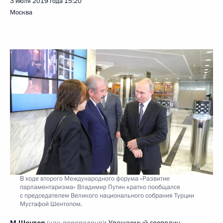
3 июля 2019 года
15:20
Москва
В ходе второго Международного форума «Развитие
парламентаризма» Владимир Путин кратко пообщался
с председателем Великого национального собрания Турции
Мустафой Шентопом.
М.Шентоп
(как переведено)
: Уважаемый господин