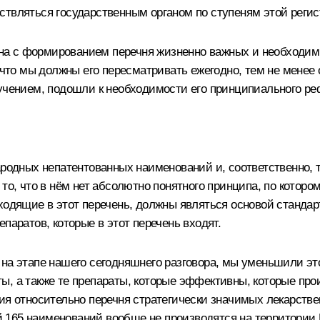
твляться государственным органом по ступеням этой регист
зана с формированием перечня жизненно важных и необходим
 что мы должны его пересматривать ежегодно, тем не менее 
ручением, подошли к необходимости его принципиального р
родных непатентованных наименований и, соответственно, 
 то, что в нём нет абсолютно понятного принципа, по котор
входящие в этот перечень, должны являться основой станда
паратов, которые в этот перечень входят.
на этапе нашего сегодняшнего разговора, мы уменьшили эт
ы, а также те препараты, которые эффективны, которые пр
ия относительно перечня стратегически значимых лекарстве
 165 наименований вообще не производятся на территории 