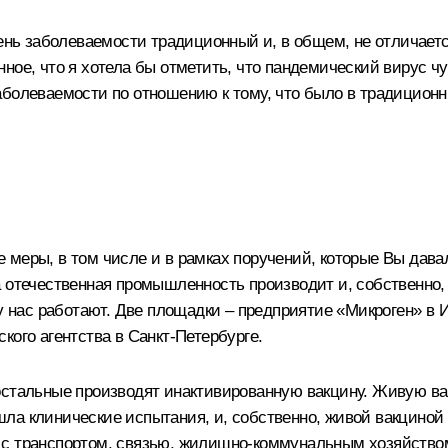
ень заболеваемости традиционный и, в общем, не отличаетс
нное, что я хотела бы отметить, что пандемический вирус 
аболеваемости по отношению к тому, что было в традиционн
еры, в том числе и в рамках поручений, которые Вы давали.
 отечественная промышленность производит и, собственно, 
у нас работают. Две площадки – предприятие «Микроген» в 
кого агентства в Санкт-Петербурге.
остальные производят инактивированную вакцину. Живую ва
а клинические испытания, и, собственно, живой вакциной 
с транспортом, связью, жилищно-коммунальным хозяйством