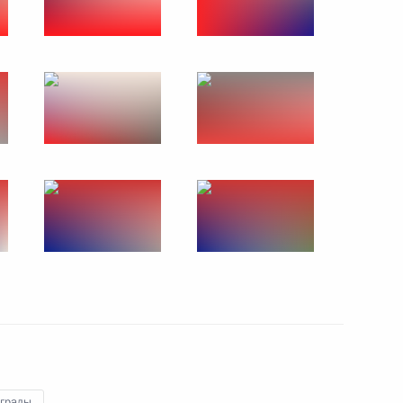
Церемония вручения
верительных грамот
11 октября 2018 года
28 фото
аграды