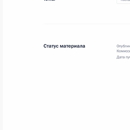
Второй Евразийский
Статус материала
женский форум
Опублик
Комисс
Дата пу
20 сентября 2018 года
7 фото