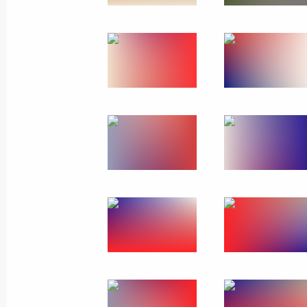
Церемония представления
офицеров, назначенных
на высшие командные
должности
25 октября 2018 года
11 фото