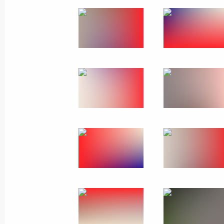
Президент выступил
на съезде партии «Единая
Россия»
8 декабря 2018 года
15 фото