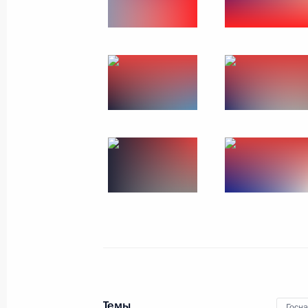
Заседание дискуссионного
клуба «Валдай»
18 октября 2018 года
11 фото
Темы
Госн