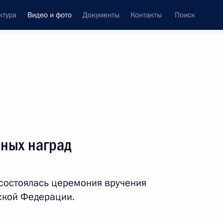
ктура
Видео и фото
Документы
Контакты
Поиск
си
встречи
Церемонии
ноябрь, 2018
ть следующие материалы
нных наград
нных наград
состоялась церемония вручения
ской Федерации.
48 фото