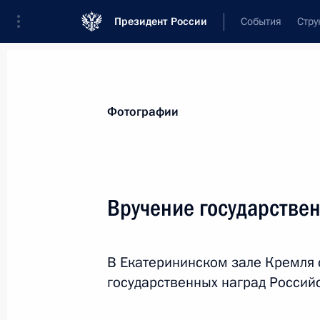
Президент России
События
Стру
Видеозаписи
Фотографии
Аудиозапи
Все материалы
Поездки
Совещания, 
Фотографии
Показа
Вручение государстве
Вручение государстве
В Екатерининском зале Кремля 
государственных наград Россий
27 ноября 2018 года
Москва, Кремль