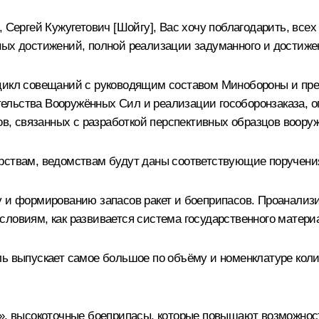
 Сергей Кужугетович [Шойгу], Вас хочу поблагодарить, всех 
ных достижений, полной реализации задуманного и достижен
 цикл совещаний с руководящим составом Минобороны и пр
ельства Вооружённых Сил и реализации гособоронзаказа, 
ров, связанных с разработкой перспективных образцов воору
ерствам, ведомствам будут даны соответствующие поручени
у и формированию запасов ракет и боеприпасов. Проанали
ловиям, как развивается система государственного материа
ль выпускает самое большое по объёму и номенклатуре коли
е», высокоточные боеприпасы, которые повышают возможнос