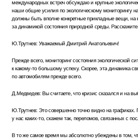
международных встреч обсуждаю и крупные экологическ
наши общие усилия по экологическому мониторингу наш
должны быть вполне конкретные прикладные вещи, на к
за динамикой состояния природной среды. Расскажите, 
Ю.Трутнев: Уважаемый Дмитрий Анатольевич!
Прежде всего, мониторинг состояния экологической сит
к какому‑то большому успеху. Скорее, эта динамика 
по автомобилям прежде всего.
Д.Медведев: Вы считаете, что кризис сказался и на в
Ю.Трутнев: Это совершенно точно видно на графиках.
у нас каких‑то, скажем так, переломов, связанных с п
В то же самое время мы абсолютно убеждены в том, ч