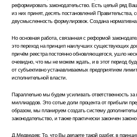
реформировать законодательство. Есть целый ряд Ваш
из них принят, десять постановлений Правительства, 
двусмысленность формулировок. Создана нормативная
Но основная работа, связанная с реформой законодате
это переход на принцип наилучших существующих досту
причём реестра постоянно обновляющегося, ушло неско
очевидно, что мы не можем ждать, и в этот период бу
от субъективно устанавливаемых предприятием лимито
исполнительной власти.
Параллельно мы будем усиливать ответственность за 
миллиардов. Это сотые доли процента от прибыли предп
образом, мы планируем создать систему дополнительн
законодательство, и также практически закончен зако
Д.Медведев: То, что Вы делаете такой разбег, в принц