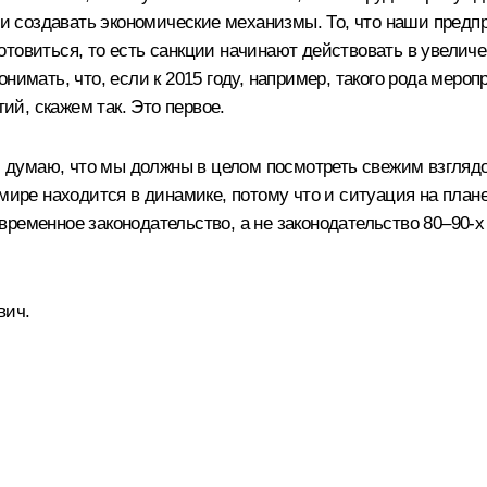
, и создавать экономические механизмы. То, что наши пред
товиться, то есть санкции начинают действовать в увеличен
нимать, что, если к 2015 году, например, такого рода меро
й, скажем так. Это первое.
 Я думаю, что мы должны в целом посмотреть свежим взглядо
мире находится в динамике, потому что и ситуация на план
ременное законодательство, а не законодательство 80–90-х 
вич.