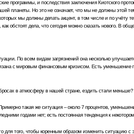
ие программы, и последствия заключения Киотского проток
ей планеты. Но это не означает, что мы не должны этой те
оторых мы должны делать акцент, в том числе и по учёту т
как обстоят дела, что сегодня можно сказать нового. В общ
уации. По всем видам загрязнений она несколько улучшаетс
связана с мировым финансовым кризисом. Есть уменьшение п
ыбросах в атмосферу в нашей стране, ездить стали меньше?
 Примерно такая же ситуация – около 7 процентов, уменьше
оследними годами нет; есть постоянная тенденция к некоторо
то для того, чтобы коренным образом изменить ситуацию с 