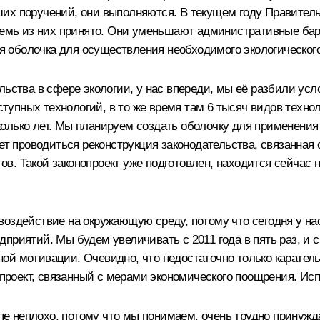
их поручений, они выполняются. В текущем году Правител
семь из них принято. Они уменьшают административные барь
 оболочка для осуществления необходимого экологического
льства в сфере экологии, у нас впереди, мы её разбили усл
пных технологий, в то же время там 6 тысяч видов техноло
лько лет. Мы планируем создать оболочку для применения эт
дет проводиться реконструкция законодательства, связанна
в. Такой законопроект уже подготовлен, находится сейчас 
воздействие на окружающую среду, потому что сегодня у на
риятий. Мы будем увеличивать с 2011 года в пять раз, и с 
ой мотивации. Очевидно, что недостаточно только карател
нопроект, связанный с мерами экономического поощрения. Ис
ипе неплохо, потому что мы понимаем, очень трудно принужд