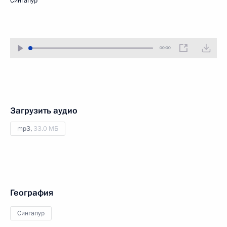
Сингапур
00:00
Загрузить аудио
mp3,
33.0 МБ
География
Сингапур