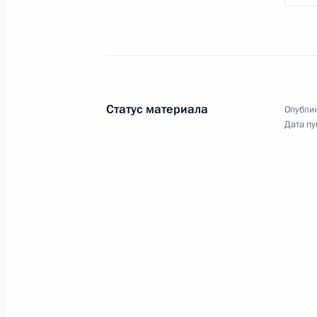
коррупции
2 июля 2008 года
Аудио, 11 мин.
Выступление на церемонии
Статус материала
Опублик
Дата пу
открытия V Всемирного
конгресса финно-угорских
народов
28 июня 2008 года
Аудио, 10 мин.
Начало рабочего заседания
саммита Россия –
Европейский союз