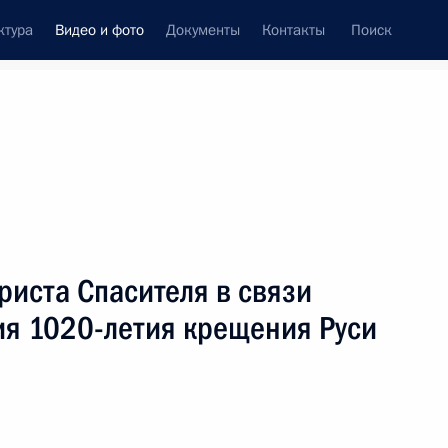
ктура
Видео и фото
Документы
Контакты
Поиск
си
ия, встречи
Встречи со СМИ
июль, 2008
ть следующие материалы
риста Спасителя в связи
ия 1020-летия крещения Руси
Заявления для прессы
по итогам российско-
азербайджанских
переговоров