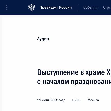
Президент России
События
Стру
Видеозаписи
Фотографии
Аудиозапи
Все материалы
Выступления
Совещан
Аудио
Показа
Выступление в храме Х
с началом празднован
Выступление на церемонии
награждения ветерана Великой
Отечественной войны гражданина
29 июня 2008 года
13:30
Москва
Азербайджана Агададаша
Самедова орденами Славы II и III