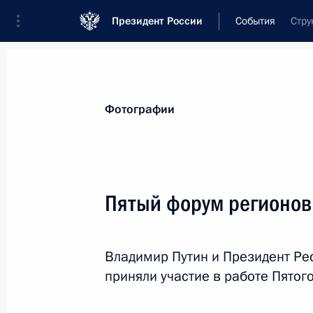
Президент России
События
Стру
Президент
Администрация
Государст
Новости
Стенограммы
Поездки
Те
Фотографии
Рубрикация материалов
Все материалы
Пятый форум регионов
Послания Федеральному Собранию
Заявления по важнейшим вопросам
Владимир Путин и Президент Ре
Совещания, заседания, рабочие встречи
приняли участие в работе Пятог
Речи и обращения