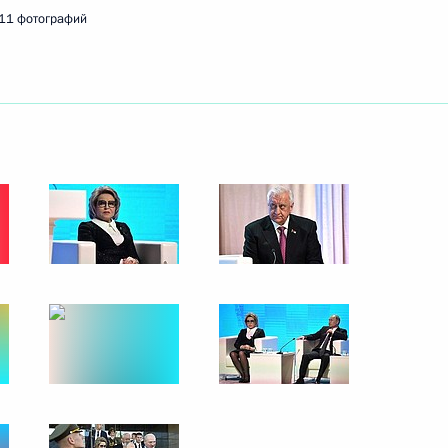
11 фотографий
ть следующие материалы
Абдельфаттахом Сиси
14
росам
5
3м
ь
к