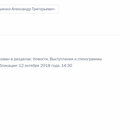
шенко Александр Григорьевич
и Александром Лукашенко
5
ован в разделах:
Новости
,
Выступления и стенограммы
ии НТВ
14
бликации:
12 октября 2018 года, 14:30
ь
ва
5
18м
ь