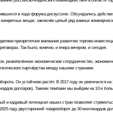
иванию российско-индийского взаимодействия в области то
вшихся в ходе форума дискуссиях. Обсуждались действит
конкретных вещах: заключён целый ряд важных коммерческ
еляем приоритетное внимание развитию торгово-инвестици
говорах. Так было, конечно, и вчера вечером, и сегодня.
ое, разветвлённое экономическое сотрудничество, экономич
тегического партнёрства между нашими странами.
орота. Он устойчиво растёт. В 2017 году он увеличился на 
лиардов долларов). Такими темпами мы выйдем на 10 и бол
ый и кадровый потенциал наших стран позволяет стремить
к 2025 году двусторонний товарооборот до 30 миллиардов д