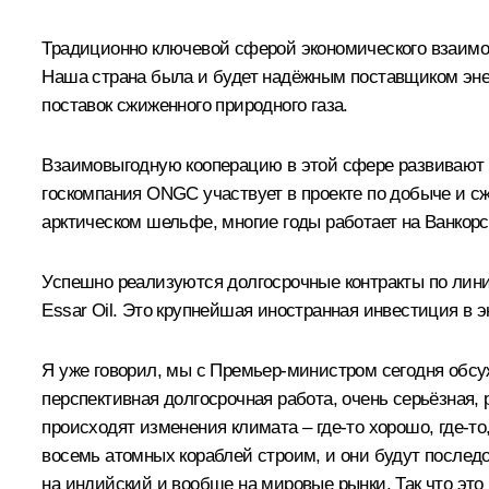
Традиционно ключевой сферой экономического взаимод
Наша страна была и будет надёжным поставщиком энер
поставок сжиженного природного газа.
Взаимовыгодную кооперацию в этой сфере развивают
госкомпания ONGC участвует в проекте по добыче и с
арктическом шельфе, многие годы работает на Ванкор
Успешно реализуются долгосрочные контракты по ли
Essar Oil. Это крупнейшая иностранная инвестиция в 
Я уже говорил, мы с Премьер-министром сегодня обсуж
перспективная долгосрочная работа, очень серьёзная,
происходят изменения климата – где-то хорошо, где-т
восемь атомных кораблей строим, и они будут последо
на индийский и вообще на мировые рынки. Так что это