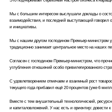
Это подчёркивает серьёзный настрой бизнеса к наращ
Мы с большим интересом выслушали доклады о состоя
взаимодействия, и последний выступающий говорил о 
и инициативы.
Мы с нашим другом господином Премьер-министром уд
традиционно занимает центральное место на наших пере
Согласен с господином Премьер-министром, что прочн
углубления отношений особо привилегированного стра
С удовлетворением отмечаем и взаимный рост товарооб
текущего года прибавил ещё 20 процентов (уже 6 мил
Вместе с тем внушительный технологический, ресурсн
и капиталовложений. У нас есть и ориентир: довести 