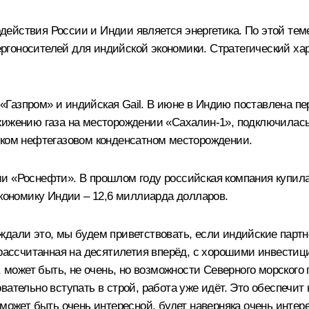
ействия России и Индии является энергетика. По этой тем
гоносителей для индийской экономики. Стратегический хар
 «
Газпром
» и индийская Gail. В июне в Индию поставлена пе
жижению газа на месторождении «Сахалин-1», подключилась
ском нефтегазовом конденсатном месторождении.
нии «Роснефти». В прошлом году российская компания куп
экономику Индии – 12,6 миллиарда долларов.
дали это, мы будем приветствовать, если индийские партнё
 рассчитанная на десятилетия вперёд, с хорошими инвестици
о, может быть, не очень, но возможности Северного морског
вательно вступать в строй, работа уже идёт. Это обеспечит
 может быть очень интересной, будет наверняка очень интер