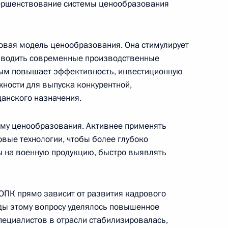
ершенствование системы ценообразования
овая модель ценообразования. Она стимулирует
вводить современные производственные
72
4м
амым повышает эффективность, инвестиционную
 край, полигон Цугол
жности для выпуска конкурентной,
анского назначения.
ему ценообразования. Активнее применять
ые технологии, чтобы более глубоко
15
4м
ы на военную продукцию, быстро выявлять
ОПК прямо зависит от развития кадрового
оды этому вопросу уделялось повышенное
»
11
9м
пециалистов в отрасли стабилизировалась,