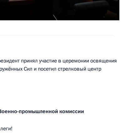
надзора Александром
4
ль
Президент принял участие в церемонии освящения
ружённых Сил и посетил стрелковый центр
8
 Военно-промышленной комиссии
м
7
8м
леги!
рг