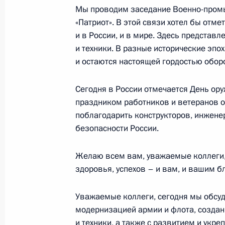
Мы проводим заседание Военно-промы
«Патриот». В этой связи хотел бы отме
и в России, и в мире. Здесь представ
19 сентября 2018 года, среда
и техники. В разные исторические эп
Заседание Военно-промышленной 
и остаются настоящей гордостью обор
19 сентября 2018 года, 17:20
Московская об
Сегодня в России отмечается День ор
праздником работников и ветеранов 
поблагодарить конструкторов, инженер
Посещение военно-патриотическог
безопасности России.
19 сентября 2018 года, 16:40
Московская об
Желаю всем вам, уважаемые коллеги, 
здоровья, успехов – и вам, и вашим б
18 сентября 2018 года, вторник
Уважаемые коллеги, сегодня мы обсуд
Встреча с избранными главами ре
модернизацией армии и флота, созда
и техники, а также с развитием и укр