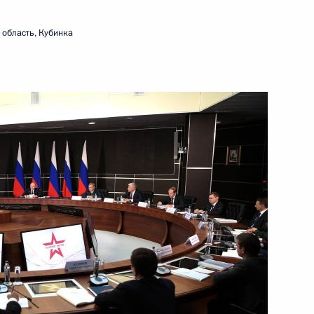
область, Кубинка
ть следующие материалы
2
ласть, Ново-Огарёво
ития Максимом Орешкиным
2
ль
ик