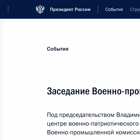
Президент России
События
Стру
Президент
Администрация
Государст
Новости
Стенограммы
Поездки
Те
События
Рубрикация материалов
Все материалы
Заседание Военно-пр
Послания Федеральному Собранию
Заявления по важнейшим вопросам
Под председательством Владими
Совещания, заседания, рабочие встречи
центре военно-патриотического 
Речи и обращения
Военно-промышленной комисси