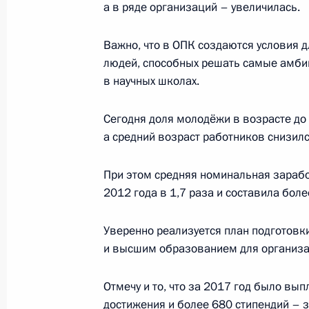
12 сентября 2018 года, 14:15
Владивосток
а в ряде организаций – увеличилась.
Важно, что в ОПК создаются условия 
Пленарное заседание Восточного 
людей, способных решать самые амби
в научных школах.
12 сентября 2018 года, 10:45
Владивосток
Сегодня доля молодёжи в возрасте до 
а средний возраст работников снизился
Встреча с Премьер-министром Респ
При этом средняя номинальная зарабо
12 сентября 2018 года, 07:45
Владивосток
2012 года в 1,7 раза и составила боле
Уверенно реализуется план подготов
Встреча с Президентом Монголии Х
и высшим образованием для организа
12 сентября 2018 года, 06:15
Владивосток
Отмечу и то, что за 2017 год было в
достижения и более 680 стипендий – 