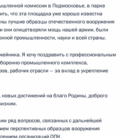
шленной комиссии в Подмосковье, в парке
тить, что эта площадка уже хорошо известна
лены лучшие образцы отечественного вооружения
охи они олицетворяли мощь нашей армии, были
комиссии
онной промышленности, науки и всей страны.
7
6м
ласть, Кубинка
ужейника. Я хочу поздравить с профессиональным
оборонно-промышленного комплекса,
ов, рабочих отрасли – за вклад в укрепление
о парка «Патриот»
14
8м
ласть, Кубинка
новых достижений на благо Родины, доброго
лизким.
им ряд вопросов, связанных с дальнейшей
гионов
нием перспективных образцов вооружения
5
4м
еплением организаций ОПК.