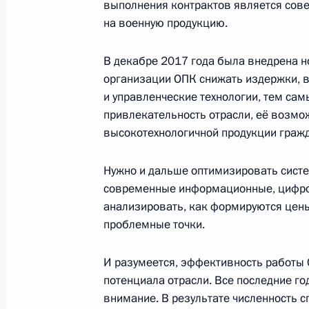
выполнения контрактов является сов
на военную продукцию.
13 сентября 2018 года, четверг
В декабре 2017 года была внедрена н
организации ОПК снижать издержки, 
Военные манёвры «Восток-2018»
и управленческие технологии, тем с
13 сентября 2018 года, 07:50
Забайкальский
привлекательность отрасли, её возмо
высокотехнологичной продукции гражд
12 сентября 2018 года, среда
Нужно и дальше оптимизировать сист
современные информационные, цифров
Посещение турнира по дзюдо
анализировать, как формируются цен
12 сентября 2018 года, 15:45
Владивосток
проблемные точки.
И разумеется, эффективность работы 
потенциала отрасли. Все последние г
Посещение детского центра «Океан
внимание. В результате численность с