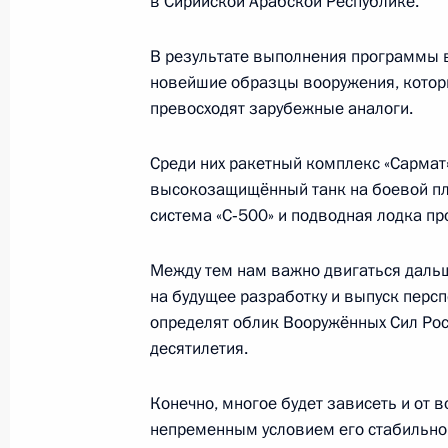
в Сирийской Арабской Республике.
В результате выполнения программы в
Инаугурация мэра Москвы
новейшие образцы вооружения, которы
превосходят зарубежные аналоги.
18 сентября 2018 года, 13:15
Москва
Среди них ракетный комплекс «Сармат»
высокозащищённый танк на боевой пла
17 сентября 2018 года, понедельн
система «С‑500» и подводная лодка пр
Заявления для прессы по итогам ро
Между тем нам важно двигаться дальш
переговоров
на будущее разработку и выпуск перс
17 сентября 2018 года, 19:40
Сочи
определят облик Вооружённых Сил Рос
десятилетия.
Российско-турецкие переговоры
Конечно, многое будет зависеть и от в
непременным условием его стабильног
17 сентября 2018 года, 19:20
Сочи