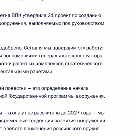
ль
легия ВПК утвердила 21 проект по созданию
 вооружения, выполняемых под руководством
емьера Госсовета КНР Хань
5
ль
одобрено. Сегодня мы завершим эту работу:
я полномочиями генерального конструктора,
ботки ракетных комплексов стратегического
нентальными ракетами.
ийско-венгерских
4
20м
й повестки – это определение начала
ль
ной Государственной программы вооружения.
– а она у нас рассчитана до 2027 года – мы
 современные тенденции развития вооружений
9
ыт боевого применения российского оружия
ль