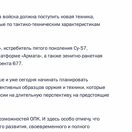
 войска должна поступить новая техника,
9
6м
е по тактико-техническим характеристикам
, истребитель пятого поколения Су‑57,
тформе «Армата», а также зенитно-ракетная
ик
оекта 677.
ссийско-турецких
7
16м
е и уже сегодня начинать планировать
пективных образцов оружия и техники, которые
сии на длительную перспективу, на предстоящие
9
озможностей ОПК. И здесь особо отмечу, что
о развития, своевременного и полного