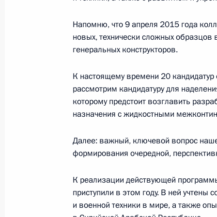
18 сентября 2018 года, 18:50
Москва, Крем
Напомню, что 9 апреля 2015 года кол
новых, технически сложных образцов
Встреча с Первым заместителем Пр
генеральных конструкторов.
Чжэном
18 сентября 2018 года, 17:20
Москва, Крем
К настоящему времени 20 кандидатур 
рассмотрим кандидатуру для наделени
которому предстоит возглавить разра
назначения с жидкостными межконти
Пресс-конференция по итогам росс
переговоров
Далее: важный, ключевой вопрос наше
18 сентября 2018 года, 16:00
Москва, Крем
формирования очередной, перспектив
К реализации действующей программы 
Российско-венгерские переговоры
приступили в этом году. В ней учтены
и военной техники в мире, а также оп
18 сентября 2018 года, 15:45
Москва, Крем