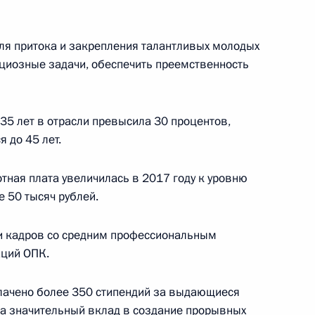
для притока и закрепления талантливых молодых
экономического форума
циозные задачи, обеспечить преемственность
:
8
35 лет в отрасли превысила 30 процентов,
 до 45 лет.
ублики Корея Ли Нак Ёном
6
тная плата увеличилась в 2017 году к уровню
е 50 тысяч рублей.
ки кадров со средним профессиональным
алтмагийн Баттулгой
5
ций ОПК.
ыплачено более 350 стипендий за выдающиеся
за значительный вклад в создание прорывных