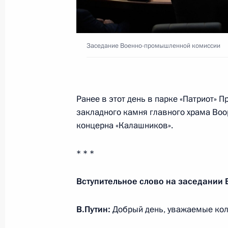
Рабочая встреча с главой Роском
Жаровым
Заседание Военно-промышленной комиссии
24 сентября 2018 года, 14:20
Москва, Крем
21 сентября 2018 года, пятница
Ранее в этот день в парке «Патриот» 
закладного камня главного храма Воо
Российско-белорусские переговоры
концерна «Калашников».
21 сентября 2018 года, 17:00
Сочи
* * *
20 сентября 2018 года, четверг
Вступительное слово на заседании
Второй Евразийский женский фору
В.Путин:
Добрый день, уважаемые кол
20 сентября 2018 года, 13:50
Санкт-Петербу