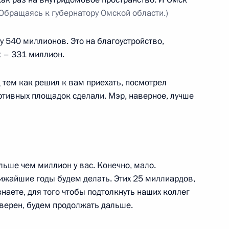
(Обращаясь к губернатору Омской области.)
ой области Андреем
2
 540 миллионов. Это на благоустройство,
 – 331 миллион.
д тем как решил к вам приехать, посмотрел
ортивных площадок сделали. Мэр, наверное, лучше
-2018»
8
9м
ьше чем миллион у вас. Конечно, мало.
ижайшие годы будем делать. Этих 25 миллиардов,
 знаете, для того чтобы подтолкнуть наших коллег
 области Сергеем Цивилёвым
4
 Уверен, будем продолжать дальше.