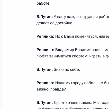
работе.
28 августа 2018 года, 14:00
Омск
В.Путин:
У нас у каждого трудная рабо
делает её достойно.
Совещание по социально-экономи
28 августа 2018 года, 11:35
Омск
Реплика:
Но с Вами поменяться, навер
Реплика:
Владимир Владимирович, мо
Встреча с жителями Омска
любят заниматься спортом: играть в фу
28 августа 2018 года, 11:30
Омск
В.Путин:
Знаю по себе.
Реплика:
Нашему городу побольше бы 
Стенографический отчёт о встрече 
важно, правда?
и учителями школы № 2 в городе О
28 августа 2018 года, 10:00
Обь, Новосибир
В.Путин:
Да, это очень важно. Мы вед
из федерального бюджета выделяем ка