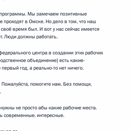
айджана Ильхамом Алиевым
е программы. Мы замечаем позитивные
11
 проходят в Омске. Но дело в том, что наш
своё время был. И вот у нас сейчас имеется
т. Люди должны работать.
федерального центра в создании этих рабочих
водственное объединение] есть какие-
края Виктором Томенко
3
первый год, а реально-то нет ничего.
асть, Ново-Огарёво
. Пожалуйста, помогите нам. Без помощи,
.
 нужны не просто абы какие рабочие места.
асти Андреем Воробьёвым
2
ть современные, интересные.
асть, Ново-Огарёво