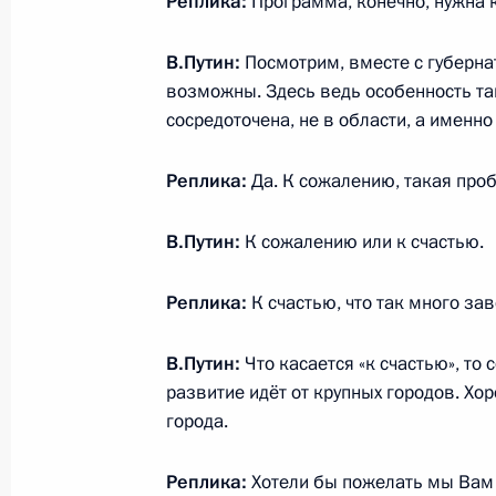
Реплика:
Программа, конечно, нужна к
В.Путин:
Посмотрим, вместе с губерн
29 августа 2018 года, среда
возможны. Здесь ведь особенность та
Рабочая встреча с врио Главы Респ
сосредоточена, не в области, а именно
Николаевым
Реплика:
Да. К сожалению, такая проб
29 августа 2018 года, 16:20
Московская обл
В.Путин:
К сожалению или к счастью.
Обращение Президента к граждана
Реплика:
К счастью, что так много за
29 августа 2018 года, 12:00
В.Путин:
Что касается «к счастью», т
развитие идёт от крупных городов. Хор
города.
28 августа 2018 года, вторник
Встреча с врио главы Омской обла
Реплика:
Хотели бы пожелать мы Вам 