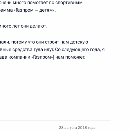
 очень много помогает по спортивным
рамма «Газпром – детям».
тратегии развития ТЭК
3
40м
много лет они делают.
лали, потому что они строят нам детскую
ные средства туда идут. Со следующего года, я
ава компании «Газпром»] нам поможет.
реза «Черниговец»
3
9м
ласть
улуси Акаром
2
28 августа 2018 года