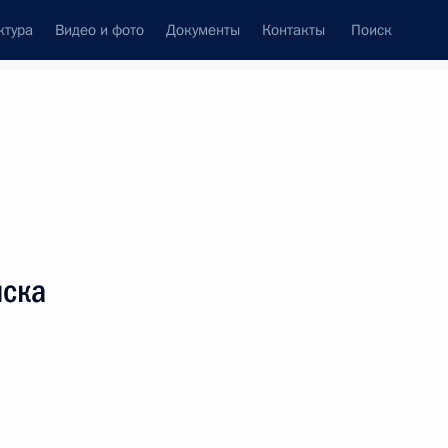
ктура
Видео и фото
Документы
Контакты
Поиск
венный Совет
Совет Безопасности
Комиссии и советы
леграммы
Сведения о Президенте
сентябрь, 2018
Встречи с представителями сообществ
мска
Пресс-конференции
Интервью
Статьи