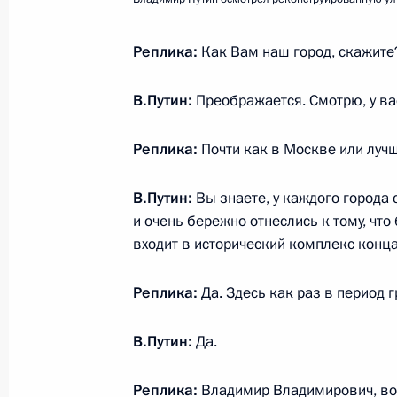
Реплика:
Как Вам наш город, скажите
Встреча с победителями междунар
учебного года и их наставниками
В.Путин:
Преображается. Смотрю, у ва
1 сентября 2018 года, 18:15
Сочи
Реплика:
Почти как в Москве или луч
Посещение образовательного цент
В.Путин:
Вы знаете, у каждого города с
и очень бережно отнеслись к тому, что
1 сентября 2018 года, 18:00
Сочи
входит в исторический комплекс конца 
Реплика:
Да. Здесь как раз в период
Заявления для прессы по итогам п
Азербайджана Ильхамом Алиевым
В.Путин:
Да.
1 сентября 2018 года, 13:50
Сочи
Реплика:
Владимир Владимирович, во