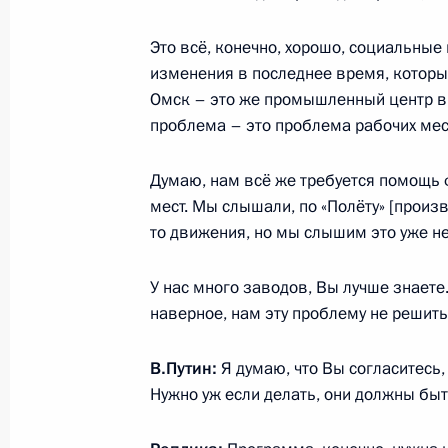
Переговоры с Президентом Азерб
Это всё, конечно, хорошо, социальны
изменения в последнее время, которые
1 сентября 2018 года, 13:45
Сочи
Омск – это же промышленный центр в 
проблема – это проблема рабочих мес
31 августа 2018 года, пятница
Думаю, нам всё же требуется помощь 
мест. Мы слышали, по «Полёту» [произ
Встреча с врио главы Алтайского 
то движения, но мы слышим это уже не 
31 августа 2018 года, 14:40
Московская обл
У нас много заводов, Вы лучше знаете
наверное, нам эту проблему не решить
30 августа 2018 года, четверг
В.Путин:
Я думаю, что Вы согласитесь,
Встреча с главой Московской обл
Нужно уж если делать, они должны бы
30 августа 2018 года, 13:40
Московская обл