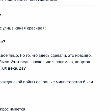
?
одных олимпиад 2017–2018
5
50м
с улица какая красивая!
ше?
ра «Сириус»
21
2м
воё лицо. Но то, что здесь сделали, это красиво,
 было. Этот ведь, насколько я понимаю, квартал
XIX века, да?
 гражданской войны основные министерства были.
ереговоров с Президентом
2
13м
прос имеется.