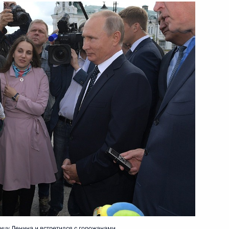
ть следующие материалы
к
ра Амурской области
2
асть, Ново-Огарево
фонда «Талант и успех»
4
4м
цу Ленина и встретился с горожанами.