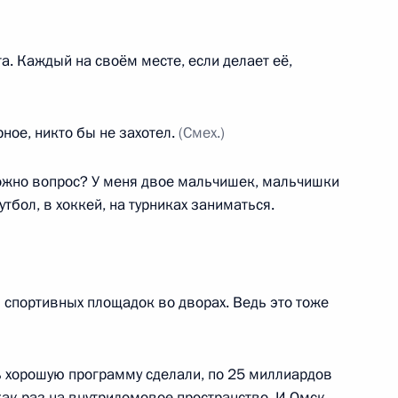
та. Каждый на своём месте, если делает её,
ческим вопросам
2
5м
ное, никто бы не захотел.
(Смех.)
жно вопрос? У меня двое мальчишек, мальчишки
тбол, в хоккей, на турниках заниматься.
1
спортивных площадок во дворах. Ведь это тоже
с родителями учащихся
7
бь
ская область
ь хорошую программу сделали, по 25 миллиардов
к раз на внутридомовое пространство. И Омск