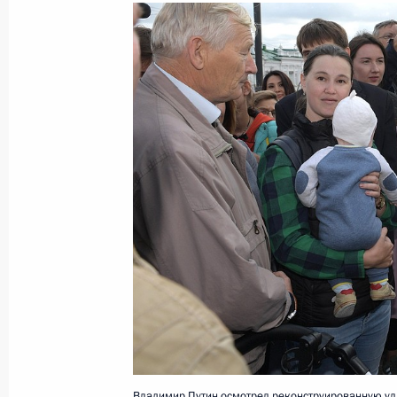
Показа
3 сентября 2018 года, понедельни
Рабочая встреча с врио губернато
Василием Орловым
3 сентября 2018 года, 17:30
Московская обл
1 сентября 2018 года, суббота
Заседание попечительского совета 
1 сентября 2018 года, 19:15
Сочи
Владимир Путин осмотрел реконструированную ули