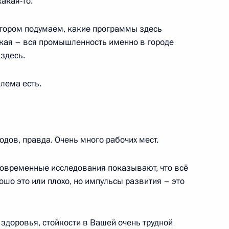
акая-то.
атором подумаем, какие программы здесь
кая – вся промышленность именно в городе
ублики Саха (Якутия) Айсеном
2
 здесь.
лема есть.
асть, Ново-Огарёво
м России
1
30м
водов, правда. Очень много рабочих мест.
о современные исследования показывают, что всё
ошо это или плохо, но импульсы развития – это
сти Александром Бурковым
1
здоровья, стойкости в Вашей очень трудной