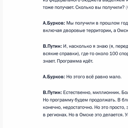
тоже получает. Сколько вы получили?
Встреча с врио главы Новосибирск
А.Бурков:
Мы получили в прошлом году
Травниковым
включая дворовые территории
,
а Омск
28 августа 2018 года, 09:00
Новосибирск
В.Путин:
И, насколько я знаю (я, пере
всякие справки), где-то около 100 сп
Международный форум «Технопром
знает. Программа идёт.
28 августа 2018 года, 07:15
Новосибирск
А.Бурков:
Но этого всё равно мало.
В.Путин:
Естественно, миллионник. Бол
27 августа 2018 года, понедельник
Но программу будем продолжать. В бл
конечно, недостаточно. Но это просто,
Встреча с врио главы Кемеровской
в регионах. Но в Омске это делается.
27 августа 2018 года, 16:45
Кемерово