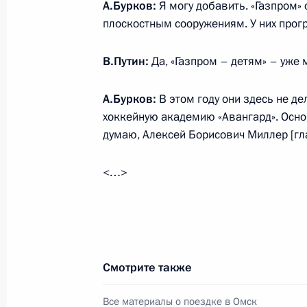
А.Бурков:
Я могу добавить. «Газпром»
плоскостным сооружениям. У них прог
Заседание Комиссии по вопросам с
и экологической безопасности
В.Путин:
Да, «Газпром – детям» – уже 
27 августа 2018 года, 14:15
Кемерово
А.Бурков:
В этом году они здесь не де
хоккейную академию «Авангард». Основ
думаю, Алексей Борисович Миллер [гл
Встреча с рабочими угольного раз
27 августа 2018 года, 12:45
Кемеровская об
<…>
24 августа 2018 года, пятница
Встреча с Мевлютом Чавушоглу и Х
Смотрите также
24 августа 2018 года, 15:45
Москва, Кремль
Все материалы о поездке в Омск