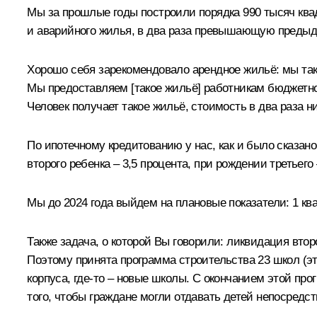
Мы за прошлые годы построили порядка 990 тысяч квад
и аварийного жилья, в два раза превышающую предыду
Хорошо себя зарекомендовало арендное жильё: мы таку
Мы предоставляем [такое жильё] работникам бюджетн
Человек получает такое жильё, стоимость в два раза ни
По ипотечному кредитованию у нас, как и было сказан
второго ребенка – 3,5 процента, при рождении третьег
Мы до 2024 года выйдем на плановые показатели: 1 кв
Также задача, о которой Вы говорили: ликвидация втор
Поэтому принята программа строительства 23 школ (эт
корпуса, где-то – новые школы. С окончанием этой пр
того, чтобы граждане могли отдавать детей непосредст