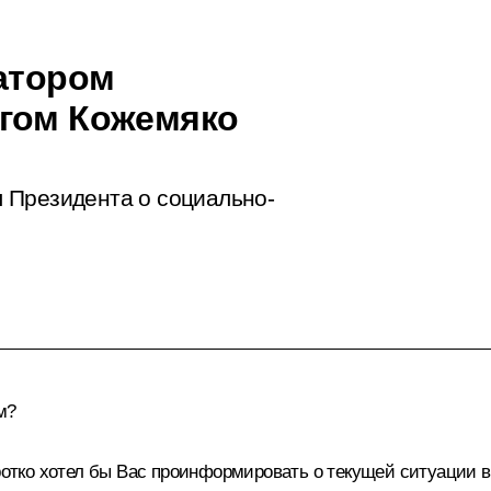
натором
егом Кожемяко
 Президента о социально-
м?
о хотел бы Вас проинформировать о текущей ситуации в ре