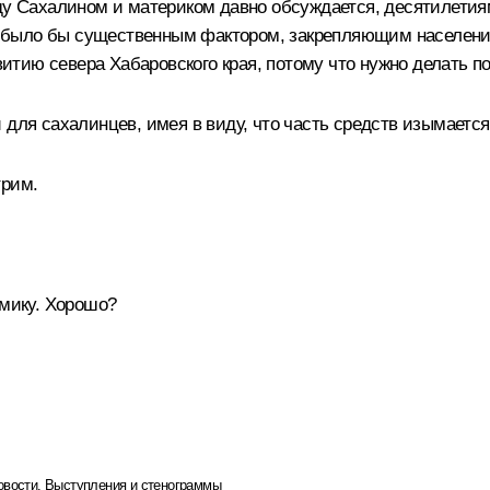
ду Сахалином и материком давно обсуждается, десятилетиям
то было бы существенным фактором, закрепляющим население
звитию севера Хабаровского края, потому что нужно делать п
 для сахалинцев, имея в виду, что часть средств изымается
трим.
омику. Хорошо?
овости
,
Выступления и стенограммы