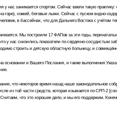
ия у нас занимается спортом. Сейчас ввели такую практику
 на горе), хоккей, беговые лыжи. Сейчас с пуском водно-оз
человек, в бассейнах, что для Дальнего Востока с учётом т
имается. Мы построили 17 ФАПов за эти годы, перинатальны
что у нас снизились показатели по сердечно-сосудистым за
ходимо строить и детскую областную больницу, и совмещённ
на основании и Вашего Послания, и также выполнения Указа
ние.
ние, что некоторое время назад наше законодательное со
исле из той части средств, которая изымается по СРП-2 [сог
. Считаем, что это хорошее дело, и мы его поддержим. Коне