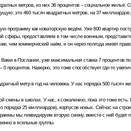
ратных метров, из них 36 процентов – социальное жильё. 
щую: это 460 тысяч квадратных метров, на 37 миллиардов 
ю программу как новаторскую ведём. Уже 800 квартир постро
ой сферы, предоставляем в том числе военным, представит
же, чем коммерческий наём, и он через полгода имеет право 
о Вами в Послании, уже максимальная ставка 7 процентов п
о – 0 процентов. Наверно, это тоже способствует где-то уве
адратный метр в год на человека. У нас порядка 500 тысяч 
ой смены в школах. У нас, к сожалению, пока это тоже есть.
о порядка 25 миллиардов), корпусов новых. Сейчас на стро
ограммы мы ликвидируем вторую смену, вместе с ней будет 
венно в ясельные группы.