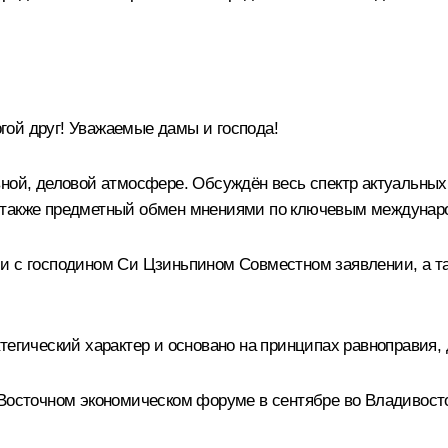
гой друг! Уважаемые дамы и господа!
вной, деловой атмосфере. Обсуждён весь спектр актуальных
я также предметный обмен мнениями по ключевым междуна
и с господином Си Цзиньпином Совместном заявлении, а та
тегический характер и основано на принципах равноправия,
 Восточном экономическом форуме в сентябре во Владивосто