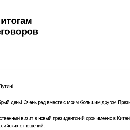
 итогам
еговоров
Путин!
добрый день! Очень рад вместе с моим большим другом През
рственный визит в новый президентский срок именно в Кита
ссийских отношений.