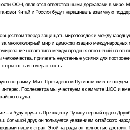
сности ООН, являются ответственными державами в мире. М
тановки Китай и Россия будут наращивать взаимную поддер
ообществом твёрдо защищать миропорядок и международную
ь за многополярный мир и демократизацию международных 
ормирование нового типа международных отношений на осно
человечества, прилагать неустанные усилия для построения
 открытость и толерантность.
ную программу. Мы с Президентом Путиным вместе поедем 
интерес. Послезавтра мы участвуем в саммите ШОС и вмес
хайского духа.
ие – я буду вручать Президенту Путину первый орден Друж
ш большой друг, он пользуется уважением китайского народ
родами наших стран. Этой награды он полностью достоин. 