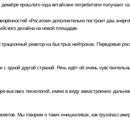
декабря прошлого года китайские потребители получают газ
оворённостей «Росатом» дополнительно построит два энерго
ийского дизайна на новой площадке.
страционный реактор на быстрых нейтронах. Передовые рос
ни с одной другой страной. Речь идёт об очень чувствитель
фере высоких технологий, имею в виду авиастроение: дальн
ектов. Мы говорим о таких инициативах, как грузопассажир