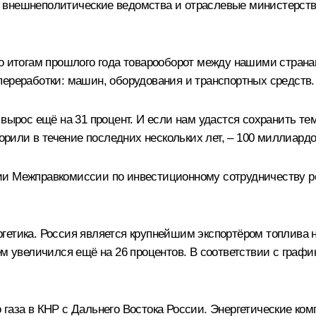
 внешнеполитические ведомства и отраслевые министерст
По итогам прошлого года товарооборот между нашими стран
переработки: машин, оборудования и транспортных средств.
 вырос ещё на 31 процент. И если нам удастся сохранить те
ворили в течение последних нескольких лет, – 100 миллиард
ии Межправкомиссии по инвестиционному сотрудничеству р
гетика. Россия является крупнейшим экспортёром топлива н
ём увеличился ещё на 26 процентов. В соответствии с графи
газа в КНР с Дальнего Востока России. Энергетические ком