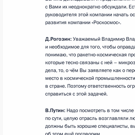
с Вами их неоднократно обсуждали. Е
руководителя этой компании начать о
24 мая 2018 года, четверг
развития компании «Роскосмос».
Встреча с членами экспертного со
Д.Рогозин:
Уважаемый Владимир Вла
международного инвестсообщества
и необходимое для того, чтобы оправд
24 мая 2018 года, 23:45
Санкт-Петербург
понимаю, что ракетно-космическая пр
которые тесно связаны с ней – микроэ
дела, то, о чём Вы заявляете как о п
место в космической промышленности 
Вручение госнаград представителя
в стране. Поэтому ответственность огр
инвестсообщества
справиться с этой задачей.
24 мая 2018 года, 23:25
Санкт-Петербург
В.Путин:
Надо посмотреть в том числе 
по сути, целую отрасль возглавляли лю
должны быть хорошие специалисты, в
Совместная пресс-конференция с 
об этом ещё поговорим…