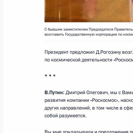
25 мая 2018 года, 21:10
Санкт-Петербург
С бывшим заместителем Председателя Правитель
Встреча с руководителями междун
возглавить Государственную корпорацию по косми
25 мая 2018 года, 19:30
Санкт-Петербург
Президент предложил Д.Рогозину воз
по космической деятельности «Роскосм
Пленарное заседание Петербургск
* * *
экономического форума
25 мая 2018 года, 18:00
Санкт-Петербург
В.Путин:
Дмитрий Олегович, мы с Вами
развития компании «Роскосмос», наск
других направлений, в том числе в сфе
собой разумеется.
Бизнес-диалог Россия – Франция
25 мая 2018 года, 14:30
Санкт-Петербург
Вы мне докладывали и предложения п