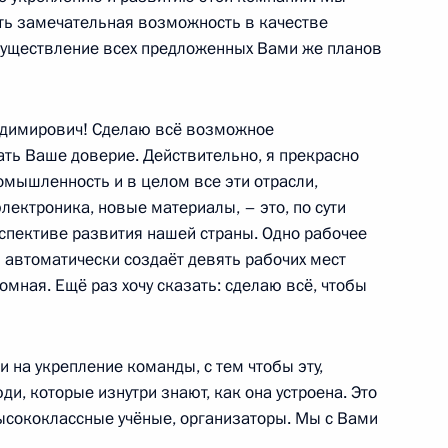
сть замечательная возможность в качестве
существление всех предложенных Вами же планов
вета РФПИ и представителями
9
2м
димирович! Сделаю всё возможное
ать Ваше доверие. Действительно, я прекрасно
омышленность и в целом все эти отрасли,
лектроника, новые материалы, – это, по сути
ерспективе развития нашей страны. Одно рабочее
автоматически создаёт девять рабочих мест
м международного
3
2м
омная. Ещё раз хочу сказать: сделаю всё, чтобы
и на укрепление команды, с тем чтобы эту,
ди, которые изнутри знают, как она устроена. Это
ысококлассные учёные, организаторы. Мы с Вами
Президентом Франции
:
1