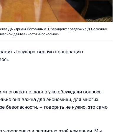
ства Дмитрием Рогозиным. Президент предложил Д.Рогозину
ародных информагентств
ческой деятельности «Роскосмос».
8
18м
главить Государственную корпорацию
ос».
ого международного
:
14
 многократно, давно уже обсуждали вопросы
олько она важна для экономики, для многих
ре безопасности, – говорить не нужно, это само
16
53м
о укреплению и развитию этой компании. Мы