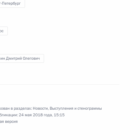
т-Петербург
1
ос
1
зин Дмитрий Олегович
ован в разделах:
Новости
,
Выступления и стенограммы
оафриканской Республики
5
бликации:
24 мая 2018 года, 15:15
ая версия