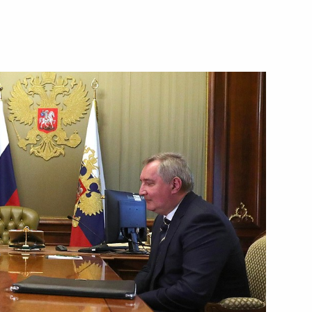
ть следующие материалы
ительства
9
4м
анных компаний
7
7м
:
6