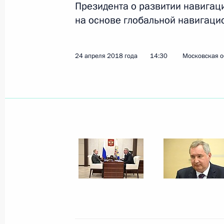
Президента о развитии навига
на основе глобальной навигаци
Показа
24 апреля 2018 года
14:30
Московская о
10 мая 2018 года, четверг
Президент принял участие в гала-м
10 мая 2018 года, 17:15
Сочи
9 мая 2018 года, среда
Переговоры с Премьер-министром
Нетаньяху
9 мая 2018 года, 15:30
Москва, Кремль