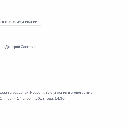
ня Победы
6
3м
ь и телекоммуникации
зин Дмитрий Олегович
ди
:
73
ощадь
ован в разделах:
Новости
,
Выступления и стенограммы
бликации:
24 апреля 2018 года, 14:30
ександром Вучичем
5