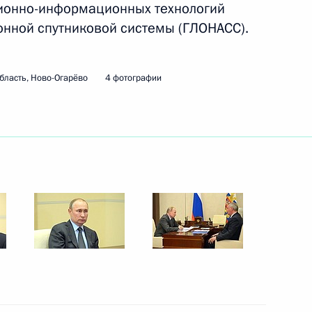
ционно-информационных технологий
онной спутниковой системы (ГЛОНАСС).
ть следующие материалы
бласть, Ново-Огарёво
4 фотографии
атче Ночной хоккейной лиги
22
2м
 Израиля Биньямином
5