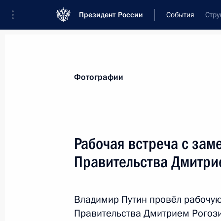
Президент России
События
Стру
Президент
Администрация
Государст
Новости
Стенограммы
Поездки
Те
Фотографии
Рубрикация материалов
Все материалы
Рабочая встреча с зам
Послания Федеральному Собранию
Правительства Дмитри
Заявления по важнейшим вопросам
Совещания, заседания, рабочие встречи
Владимир Путин провёл рабочую
Речи и обращения
Правительства Дмитрием Рогоз