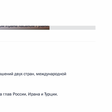
ть следующие материалы
ечи президентов России,
13
50м
ошений двух стран, международной
ном Рухани
7
 глав России, Ирана и Турции.