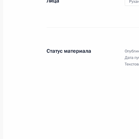
Лица
Руха
27 марта 2018 года, 07:15
Кемерово
26 марта 2018 года, понедельник
Российско-катарские переговоры
Статус материала
Опублик
26 марта 2018 года, 20:10
Москва, Кремль
Дата пу
Текстов
23 марта 2018 года, пятница
Обращение к гражданам России
23 марта 2018 года, 13:00
22 марта 2018 года, четверг