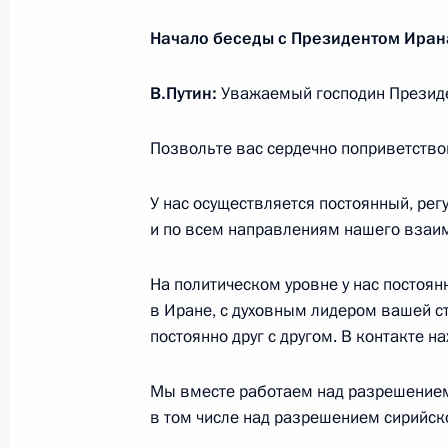
3 апреля 2018 года, вторник
Начало беседы с Президентом Иран
Совместная пресс-конференция Вл
Тайипа Эрдогана
В.Путин:
Уважаемый господин Президе
3 апреля 2018 года, 20:30
Анкара
Позвольте вас сердечно поприветствов
У нас осуществляется постоянный, рег
Заседание Совета сотрудничества 
и по всем направлениям нашего взаи
и Турцией
3 апреля 2018 года, 20:20
Анкара
На политическом уровне у нас постоянн
в Иране, с духовным лидером вашей с
постоянно друг с другом. В контакте н
Церемония запуска строительства 
Мы вместе работаем над разрешением
3 апреля 2018 года, 16:45
Анкара
в том числе над разрешением сирийск