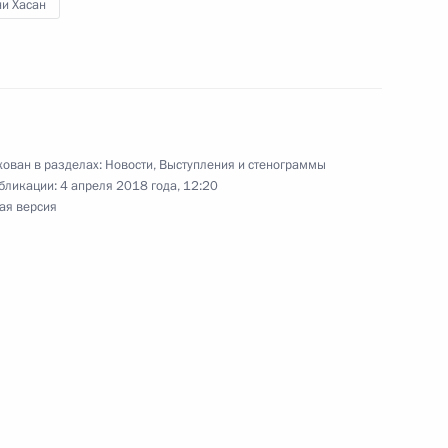
ни Хасан
7
ован в разделах:
Новости
,
Выступления и стенограммы
бликации:
4 апреля 2018 года, 12:20
ая версия
2
6м