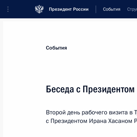
Президент России
События
Стру
Президент
Администрация
Государст
Новости
Стенограммы
Поездки
Те
События
Рубрикация материалов
Все материалы
Беседа с Президентом
Послания Федеральному Собранию
Заявления по важнейшим вопросам
Второй день рабочего визита в 
Совещания, заседания, рабочие встречи
с Президентом Ирана Хасаном Р
Речи и обращения