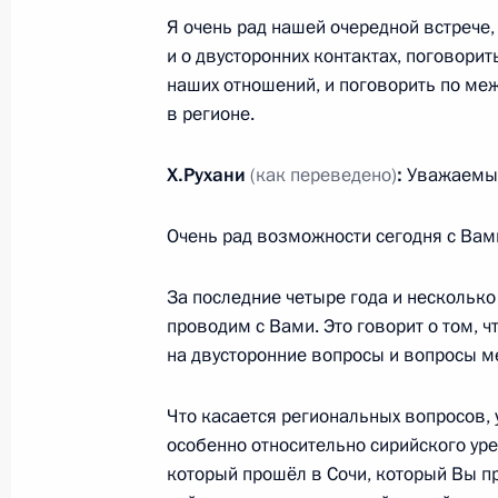
Я очень рад нашей очередной встрече,
Встреча с главой Центризбиркома
и о двусторонних контактах, поговорит
наших отношений, и поговорить по меж
3 апреля 2018 года, 09:45
Москва, Кремль
в регионе.
Х.Рухани
(как переведено)
:
Уважаемый
2 апреля 2018 года, понедельник
Рабочая встреча с губернатором С
Очень рад возможности сегодня с Вами
Владимиром Владимировым
За последние четыре года и несколько
2 апреля 2018 года, 13:30
Москва, Кремль
проводим с Вами. Это говорит о том, ч
на двусторонние вопросы и вопросы м
30 марта 2018 года, пятница
Что касается региональных вопросов, 
особенно относительно сирийского уре
Встреча с главой компании «Тран
который прошёл в Сочи, который Вы п
30 марта 2018 года, 18:30
Московская обла