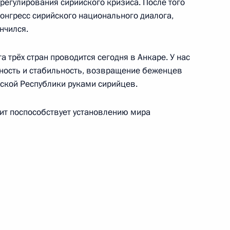
урегулирования сирийского кризиса. После того
онгресс сирийского национального диалога,
нчился.
та трёх стран проводится сегодня в Анкаре. У нас
Александром Новаком
4
сность и стабильность, возвращение беженцев
ской Республики руками сирийцев.
ит поспособствует установлению мира
ым и Вероникой Скворцовой
5
15м
сть, Ново-Огарёво
росам
4
3м