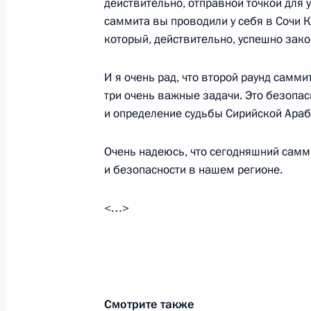
действительно, отправной точкой для 
саммита вы проводили у себя в Сочи К
который, действительно, успешно зако
29 марта 2018 года, четверг
И я очень рад, что второй раунд самми
Встреча с Министром энергетики 
три очень важные задачи. Это безопа
и определение судьбы Сирийской Араб
29 марта 2018 года, 14:10
Москва, Кремль
Очень надеюсь, что сегодняшний самм
и безопасности в нашем регионе.
28 марта 2018 года, среда
Встреча с Александром Бастрыкин
<…>
28 марта 2018 года, 17:15
Московская обла
Совещание по экономическим воп
Смотрите также