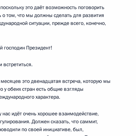
 поскольку это даёт возможность поговорить
 Эллой Памфиловой
5
ь о том, что мы должны сделать для развития
дународной ситуации, прежде всего, конечно,
 господин Президент!
тавропольского края
 встретиться.
2
 месяцев это двенадцатая встреча, которую мы
то у обеих стран есть общие взгляды
еждународного характера.
у нас идёт очень хорошее взаимодействие,
гулирования. Должен сказать, что саммит,
снефть» Николаем Токаревым
4
роводили по своей инициативе, был,
сть, Ново-Огарёво