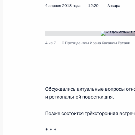
4 апреля 2018 года
12:20
Анкара
Показа
4 апреля 2018 года, среда
4 из 7
С Президентом Ирана Хасаном Рухани.
Пресс-конференция по итогам встр
Турции и Ирана
4 апреля 2018 года, 16:20
Анкара
Обсуждались актуальные вопросы отн
и региональной повестки дня.
Беседа с Президентом Ирана Хаса
4 апреля 2018 года, 12:20
Анкара
Позже состоится трёхсторонняя встреча
* * *