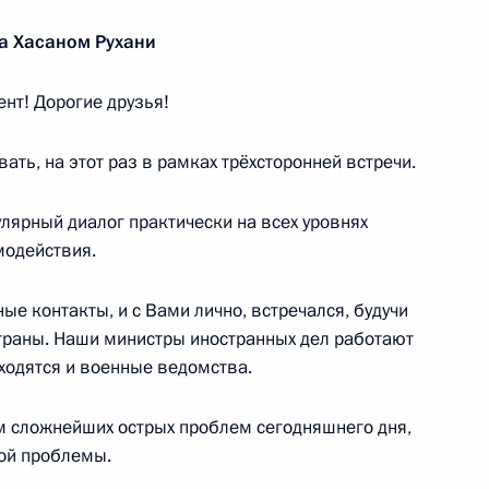
а Хасаном Рухани
адимира Путина и Реджепа
4
28м
нт! Дорогие друзья!
ать, на этот раз в рамках трёхсторонней встречи.
улярный диалог практически на всех уровнях
высшего уровня между Россией
3
модействия.
ые контакты, и с Вами лично, встречался, будучи
траны. Наши министры иностранных дел работают
аходятся и военные ведомства.
АЭС «Аккую»
9
19м
 сложнейших острых проблем сегодняшнего дня,
ой проблемы.