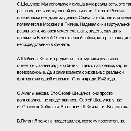
С.Шешунов:
Мы используем смешанную реальность, это та
разновидность виртуальной реальности. Такого в России
практически нет, даже за деньги. Сейчас это более или мене
появляется в Москве и в Питере. Надевая очки виртуальной
реальности, человек может слышать, видеть, ощущать
предметы Великой Отечественной войны, которые находятс
непосредственно в комнате.
А.Шейкина:
Кстати, предметы – это муляжи реальных
объектов Сталинградской битвы: ящик с патронами, карты
всевозможные. Да и сама комната срисована с реальной
фотографии одной из комнат Сталинграда 1942 года.
О.Амельченкова:
Это Сергей Шешунов, они просто
волновались, не представились. Сергей Шешунов у нас
из Орловской области, Анастасия Шейкина – из Волгограда.
В.Путин:
Я тоже не представился, поэтому простительно.