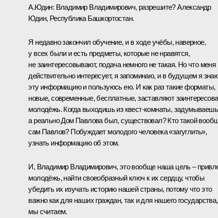
А.Юдин:
Владимир Владимирович, разрешите? Александр
Юдин, Республика Башкортостан.
Я недавно закончил обучение, и в ходе учёбы, наверное,
у всех были и есть предметы, которые не нравятся,
не заинтересовывают, подача немного не такая. Но что меня
действительно интересует, я запоминаю, и в будущем я зна
эту информацию и пользуюсь ею. И как раз такие форматы,
новые, современные, бесплатные, заставляют заинтересов
молодёжь. Когда выходишь из квест-комнаты, задумываешь
а реально Дом Павлова был, существовал? Кто такой вооб
сам Павлов? Побуждает молодого человека «загуглить»,
узнать информацию об этом.
И, Владимир Владимирович, это вообще наша цель – привл
молодёжь, найти своеобразный ключ к их сердцу, чтобы
убедить их изучать историю нашей страны, потому что это
важно как для наших граждан, так и для нашего государства,
мы считаем.