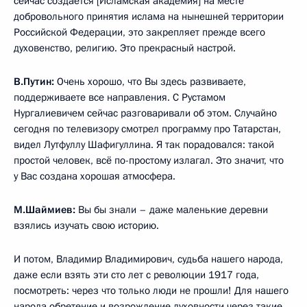
сейчас создаётся [Исламская академия] на месте
добровольного принятия ислама на нынешней территории
Российской Федерации, это закрепляет прежде всего
духовенство, религию. Это прекрасный настрой.
В.Путин:
Очень хорошо, что Вы здесь развиваете,
поддерживаете все направления. С Рустамом
Нургалиевичем сейчас разговаривали об этом. Случайно
сегодня по телевизору смотрел программу про Татарстан,
видел Лутфуллу Шафигуллина. Я так порадовался: такой
простой человек, всё по-простому излагал. Это значит, что
у Вас создана хорошая атмосфера.
М.Шаймиев:
Вы бы знали – даже маленькие деревни
взялись изучать свою историю.
И потом, Владимир Владимирович, судьба нашего народа,
даже если взять эти сто лет с революции 1917 года,
посмотреть: через что только люди не прошли! Для нашего
народа обретение и возрождение духовности через такие