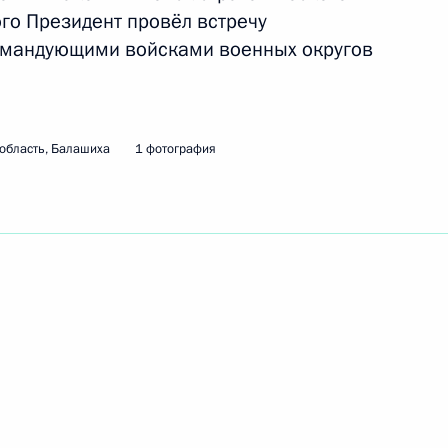
го Президент провёл встречу
омандующими войсками военных округов
ть следующие материалы
и главами регионов
1
2м
область, Балашиха
1 фотография
ь
 повышения инвестиционной
:
7
ь
а Нурсултаном Назарбаевым
5