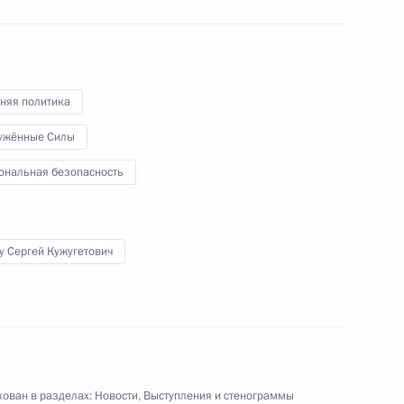
ь
ранам МЧС России с Днём
1
2м
няя политика
ужённые Силы
ональная безопасность
у Сергей Кужугетович
рств СНГ
20
4м
ласть, Ново-Огарёво
8
17м
ован в разделах:
Новости
,
Выступления и стенограммы