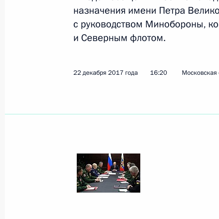
назначения имени Петра Велико
с руководством Минобороны, к
Показа
и Северным флотом.
Встреча с действующими и бывшим
22 декабря 2017 года
16:20
Московская 
27 декабря 2017 года, 19:00
Москва, Кремл
Заседание Госсовета по вопросам
привлекательности регионов
27 декабря 2017 года, 15:45
Москва, Кремл
Встреча с Президентом Казахстан