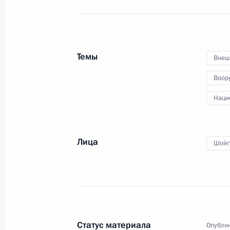
27 декабря 2017 года, 12:40
Москва, Кремл
Поздравление сотрудникам и вете
Темы
Внеш
спасателя
Воор
27 декабря 2017 года, 10:00
Наци
26 декабря 2017 года, вторник
Лица
Шойг
Неформальная встреча глав госуда
26 декабря 2017 года, 20:20
Московская об
Встреча с членами Правительства
Статус материала
Опублик