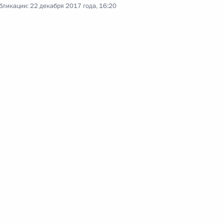
бликации:
22 декабря 2017 года, 16:20
к
ерального Собрания
12
52м
ь
13
25м