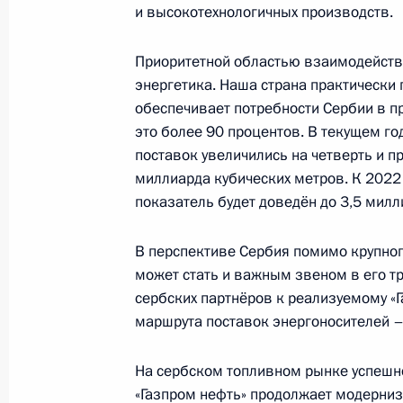
и высокотехнологичных производств.
Съезд партии «Единая Россия»
Приоритетной областью взаимодейств
23 декабря 2017 года, 14:20
Москва
энергетика. Наша страна практически
обеспечивает потребности Сербии в п
это более 90 процентов. В текущем г
22 декабря 2017 года, пятница
поставок увеличились на четверть и п
миллиарда кубических метров. К 2022 
Встреча с руководством Минобор
показатель будет доведён до 3,5 милл
военных округов и Северным флот
22 декабря 2017 года, 16:20
Московская об
В перспективе Сербия помимо крупног
может стать и важным звеном в его т
сербских партнёров к реализуемому «
Расширенное заседание коллегии 
маршрута поставок энергоносителей – 
22 декабря 2017 года, 15:50
Московская об
На сербском топливном рынке успешно
«Газпром нефть» продолжает модерниз