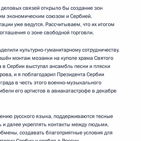
деловых связей открыло бы создание зон
й Дню работника органов
им экономическим союзом и Сербией.
3
6м
ции уже ведутся. Рассчитываем, что их итогом
оглашения о зоне свободной торговли.
ь
делили культурно-гуманитарному сотрудничеству.
ршён монтаж мозаики на куполе храма Святого
тамом Миннихановым
3
а в Сербии выступал ансамбль песни и пляски
рова, и я поблагодарил Президента Сербии
ь
града в честь этого военно-музыкального
гибели его артистов в авиакатастрофе в декабре
еем Кравцом
4
ь
чению русского языка, поддерживаются тесные
 и далее укреплять контакты между людьми,
 обмены, создавать благоприятные условия для
тории Сербии и сербов в России.