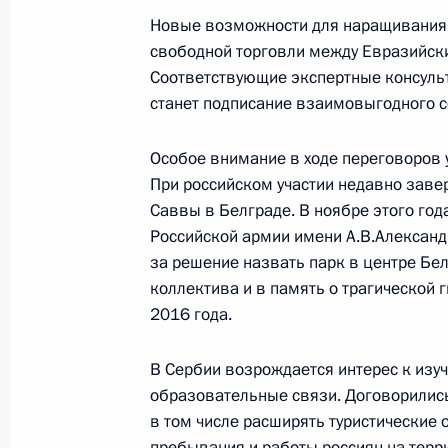
20 декабря 2017 года, среда
Новые возможности для наращивания 
Торжественный вечер, посвящённы
свободной торговли между Евразийск
безопасности
Соответствующие экспертные консульта
станет подписание взаимовыгодного с
20 декабря 2017 года, 18:30
Москва, Кремл
Особое внимание в ходе переговоров у
При российском участии недавно заве
Встреча с главой Татарстана Рус
Саввы в Белграде. В ноябре этого год
Российской армии имени А.В.Александ
20 декабря 2017 года, 17:40
Москва, Кремл
за решение назвать парк в центре Бел
коллектива и в память о трагической 
2016 года.
Встреча с Юрием Осиповым и Серг
20 декабря 2017 года, 17:00
Москва, Кремл
В Сербии возрождается интерес к изу
образовательные связи. Договорились
в том числе расширять туристические
пребывания и работы россиян на терри