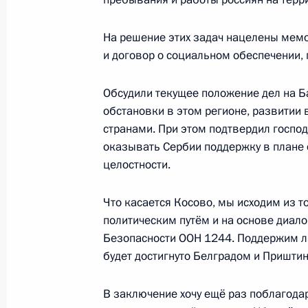
Заседание Совета по стратегическ
проектам
На решение этих задач нацелены мемо
20 декабря 2017 года, 14:50
Москва, Кремл
и договор о социальном обеспечении,
Обсудили текущее положение дел на Б
19 декабря 2017 года, вторник
обстановки в этом регионе, развитии
странами. При этом подтвердил господ
Заявления для прессы по итогам р
оказывать Сербии поддержку в плане 
переговоров
целостности.
19 декабря 2017 года, 18:30
Москва, Кремл
Что касается Косово, мы исходим из т
политическим путём и на основе диало
Безопасности ООН 1244. Поддержим 
Начало российско-сербских перего
будет достигнуто Белградом и Приштин
19 декабря 2017 года, 17:30
Москва, Кремл
В заключение хочу ещё раз поблагода