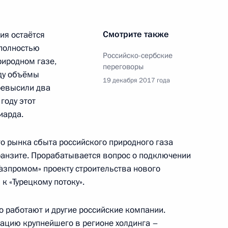
13
25м
Смотрите также
ия остаётся
 полностью
Российско-сербские
риродном газе,
переговоры
оду объёмы
19 декабря 2017 года
ревысили два
году этот
оны, командующими войсками
1
иарда.
ом
ласть, Балашиха
о рынка сбыта российского природного газа
ранзите. Прорабатывается вопрос о подключении
Газпромом» проекту строительства нового
Министерства обороны
к «Турецкому потоку».
:
10
ласть, Балашиха
 работают и другие российские компании.
ацию крупнейшего в регионе холдинга –