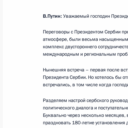
привлекательности регионов
27 декабря 2017 года, 15:45
Москва, Кремл
В.Путин:
Уважаемый господин Президе
Переговоры с Президентом Сербии про
атмосфере, были весьма насыщенными
Встреча с Президентом Казахстан
комплекс двустороннего сотрудничест
27 декабря 2017 года, 12:40
Москва, Кремл
международным и региональным проб
Нынешняя встреча – первая после вст
Поздравление сотрудникам и вете
Президента Сербии. Но хотелось бы от
спасателя
встречались, в том числе когда госпо
27 декабря 2017 года, 10:00
Разделяем настрой сербского руковод
политического диалога и поступатель
Буквально через несколько месяцев, 
26 декабря 2017 года, вторник
праздновать 180-летие установления 