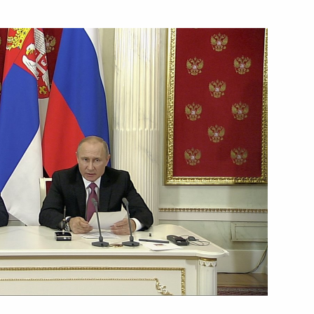
ть следующие материалы
8
3м
ь
и главами регионов
1
2м
ь
 повышения инвестиционной
:
7