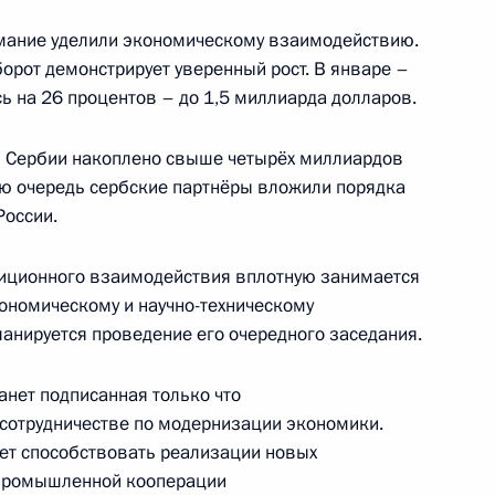
рств СНГ
20
4м
имание уделили экономическому взаимодействию.
ласть, Ново-Огарёво
орот демонстрирует уверенный рост. В январе –
ь на 26 процентов – до 1,5 миллиарда долларов.
 Сербии накоплено свыше четырёх миллиардов
8
17м
ою очередь сербские партнёры вложили порядка
России.
тиционного взаимодействия вплотную занимается
к
ономическому и научно-техническому
ланируется проведение его очередного заседания.
ерального Собрания
12
52м
ь
нет подписанная только что
сотрудничестве по модернизации экономики.
дет способствовать реализации новых
промышленной кооперации