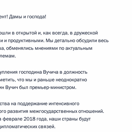
ь
нт! Дамы и господа!
шли в открытой и, как всегда, в дружеской
 и продуктивными. Мы детально обсудили весь
а Нурсултаном Назарбаевым
5
ва, обменялись мнениями по актуальным
ь
лемам.
упления господина Вучича в должность
ранам МЧС России с Днём
метить, что мы и раньше неоднократно
1
2м
дин Вучич был премьер-министром.
ства на поддержание интенсивного
ного развития межгосударственных отношений.
в феврале 2018 года, наши страны будут
дипломатических связей.