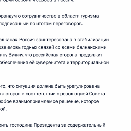
ому развитию и приоритетным
11
54м
рандум о сотрудничестве в области туризма
ь
 подписанный по итогам переговоров.
алканах. Россия заинтересована в стабилизации
 взаимовыгодных связей со всеми балканскими
ину Вучичу, что российская сторона продолжит
оссийско-сербских
1
15м
обеспечения её суверенитета и территориальной
ь
ого, что ситуация должна быть урегулирована
га сторон в соответствии с резолюцией Совета
любое взаимоприемлемое решение, которое
воров
1
ой.
ь
рить господина Президента за содержательный