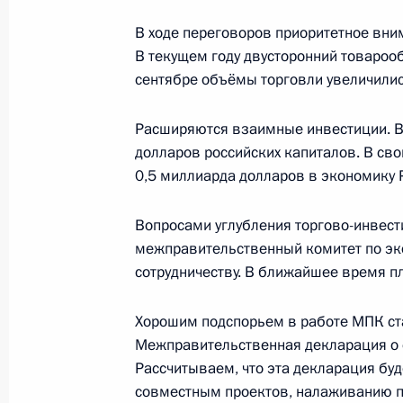
Неформальная встреча глав госуда
В ходе переговоров приоритетное вн
26 декабря 2017 года, 20:20
Московская об
В текущем году двусторонний товарооб
сентябре объёмы торговли увеличилис
Встреча с членами Правительства
Расширяются взаимные инвестиции. В
долларов российских капиталов. В св
26 декабря 2017 года, 15:50
Москва
0,5 миллиарда долларов в экономику 
Вопросами углубления торгово-инвес
25 декабря 2017 года, понедельни
межправительственный комитет по эк
сотрудничеству. В ближайшее время п
Встреча с руководством палат Фед
25 декабря 2017 года, 20:10
Москва, Кремл
Хорошим подспорьем в работе МПК ста
Межправительственная декларация о 
Рассчитываем, что эта декларация бу
совместным проектов, налаживанию 
23 декабря 2017 года, суббота