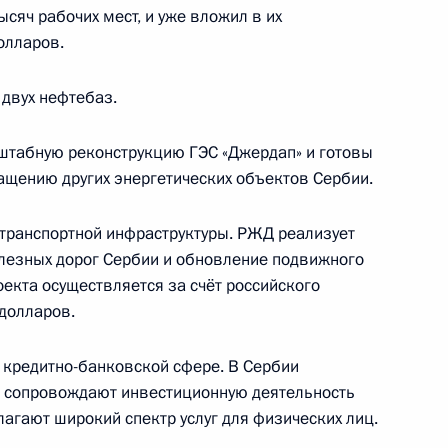
ысяч рабочих мест, и уже вложил в их
олларов.
го российского бизнеса
6
7м
 двух нефтебаз.
ь
табную реконструкцию ГЭС «Джердап» и готовы
ащению других энергетических объектов Сербии.
едевым
1
транспортной инфраструктуры. РЖД реализует
ь
лезных дорог Сербии и обновление подвижного
екта осуществляется за счёт российского
долларов.
усству
:
9
ь
в кредитно-банковской сфере. В Сербии
е сопровождают инвестиционную деятельность
лагают широкий спектр услуг для физических лиц.