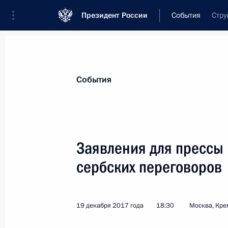
Президент России
События
Стру
Президент
Администрация
Государст
Новости
Стенограммы
Поездки
Те
События
Рубрикация материалов
Все материалы
Заявления для прессы 
Послания Федеральному Собранию
сербских переговоров
Заявления по важнейшим вопросам
Совещания, заседания, рабочие встречи
19 декабря 2017 года
18:30
Москва, Кре
Речи и обращения