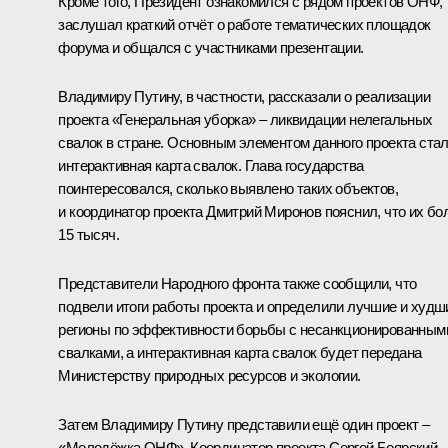
Кроме того, Президент ознакомился с рядом проектов ОНФ,
заслушал краткий отчёт о работе тематических площадок
форума и
общался
с участниками презентации.
Владимиру Путину, в частности, рассказали о реализации
проекта «Генеральная уборка» – ликвидации нелегальных
свалок в стране. Основным элементом данного проекта ста
интерактивная карта свалок. Глава государства
поинтересовался, сколько выявлено таких объектов,
и координатор проекта Дмитрий Миронов пояснил, что их бо
15 тысяч.
Представители Народного фронта также сообщили, что
подвели итоги работы проекта и определили лучшие и худш
регионы по эффективности борьбы с несанкционированным
свалками, а интерактивная карта свалок будет передана
Министерству природных ресурсов и экологии.
Затем Владимиру Путину представили ещё один проект –
«Молодёжка ОНФ». Координатор проекта Сергей Боярский