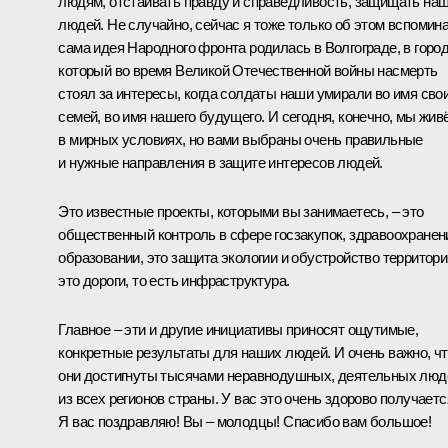
людям, отстаивать правду и справедливость, защищать на
людей. Не случайно, сейчас я тоже только об этом вспомина
сама идея Народного фронта родилась в Волгограде, в город
который во время Великой Отечественной войны насмерть
стоял за интересы, когда солдаты наши умирали во имя сво
семей, во имя нашего будущего. И сегодня, конечно, мы жив
в мирных условиях, но вами выбраны очень правильные
и нужные направления в защите интересов людей.
Это известные проекты, которыми вы занимаетесь, – это
общественный контроль в сфере госзакупок, здравоохранен
образовании, это защита экологии и обустройство территори
это дороги, то есть инфраструктура.
Главное – эти и другие инициативы приносят ощутимые,
конкретные результаты для наших людей. И очень важно, ч
они достигнуты тысячами неравнодушных, деятельных люд
из всех регионов страны. У вас это очень здорово получаетс
Я вас поздравляю! Вы – молодцы! Спасибо вам большое!