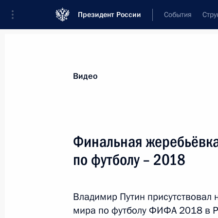
Президент России
События
Стру
Видеозаписи
Фотографии
Аудиозапи
Все материалы
Выступления
Совещан
Видео
Показа
Финальная жеребьёвка
по футболу – 2018
Вручение премий Президента
в области науки и инноваций для
Владимир Путин присутствовал 
молодых учёных за 2017 год
мира по футболу ФИФА 2018 в Р