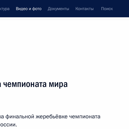
ктура
Видео и фото
Документы
Контакты
Поиск
си
ия, встречи
Встречи со СМИ
февраль, 2018
ть следующие материалы
 чемпионата мира
Подписано Генеральное
соглашение между
на финальной жеребьёвке чемпионата
общероссийскими объединениями
профсоюзов и работодателей
оссии.
и Правительством на 2018–