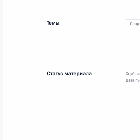
автомобильного завода
Темы
Спор
6 декабря 2017 года
Видео, 6 мин.
Статус материала
Опублик
Дата пу