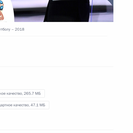
«Ростеха»
7 декабря 2017 года
Видео, 6 мин.
утболу – 2018
кое качество,
265.7 МБ
артное качество,
47.1 МБ
Финальная жеребьёвка