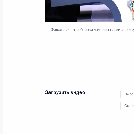
и благотворительной деятельности
18 декабря 2017 года
Видео, 5 мин.
Финальная жеребьёвка чемпионата мира по ф
Загрузить видео
Высо
Станд
Посещение Горьковского