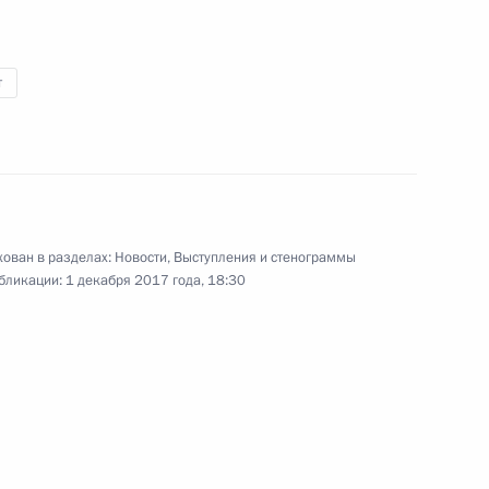
чемпионата мира
по футболу – 2018
т
1 декабря 2017 года
Видео, 9 мин.
ован в разделах:
Новости
,
Выступления и стенограммы
бликации:
1 декабря 2017 года, 18:30