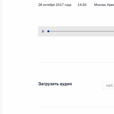
26 октября 2017 года
14:30
Москва, Кре
13 ноября 2017 года
Аудио, 9 мин.
Загрузить аудио
mp3,
Заседание Комиссии по вопросам
военно-технического
сотрудничества России
с иностранными государствами