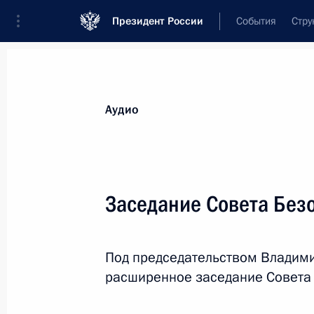
Президент России
События
Стру
Видеозаписи
Фотографии
Аудиозапи
Все материалы
Выступления
Совещан
Аудио
Показа
Заседание Совета Без
Заявления для прессы
Под председательством Владими
по итогам российско-
расширенное заседание Совета
турецких переговоров