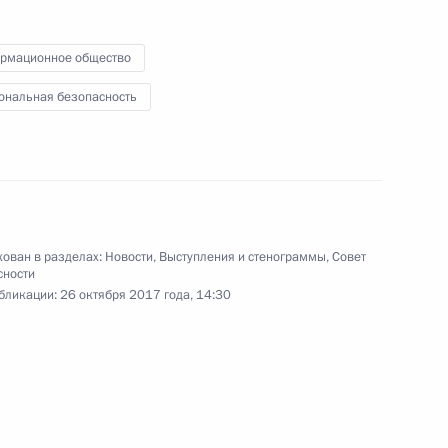
4 ноября 2017 года
Аудио, 42 мин.
рмационное общество
ональная безопасность
ован в разделах:
Новости
,
Выступления и стенограммы
,
Совет
сности
бликации:
26 октября 2017 года, 14:30
Выступление на встрече
лидеров России, Ирана
и Азербайджана