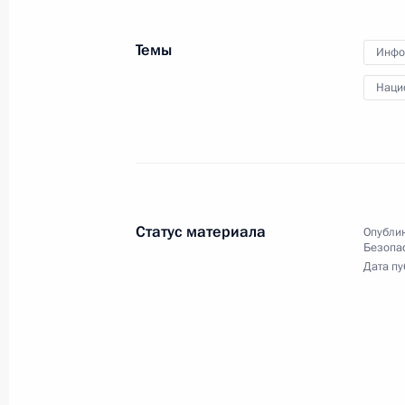
7 ноября 2017 года
Аудио, 4 мин.
Темы
Инфо
Наци
Статус материала
Опублик
Безопа
Дата пу
Форум активных граждан
«Сообщество»