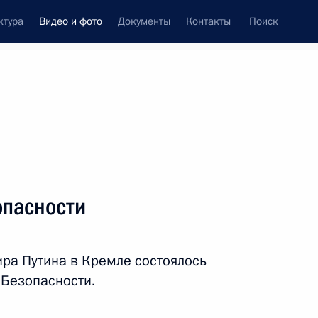
ктура
Видео и фото
Документы
Контакты
Поиск
си
ия, встречи
Встречи со СМИ
ноябрь, 2017
ть следующие материалы
опасности
Форум межрегионального
ра Путина в Кремле состоялось
сотрудничества России
 Безопасности.
и Казахстана