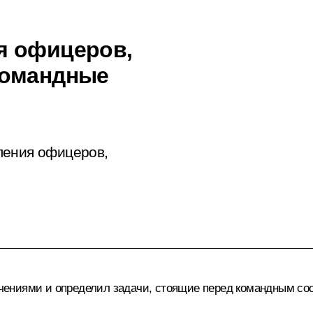
я офицеров,
командные
ления офицеров,
ениями и определил задачи, стоящие перед командным со