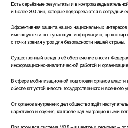
Есть серьёзные результаты и в контрразведывательной
и более 200 лиц, которые подозреваются в сотруднич
Эффективная защита наших национальных интересов т
имеющуюся и поступающую информацию, прогнозироват
с точки зрения угроз для безопасности нашей страны.
Существенный вклад в её обеспечение вносит Федерал
информационно-аналитической работой и организацией
В сфере мобилизационной подготовки органов власти 
обеспечат устойчивость государственного и военного
От органов внутренних дел общество ждёт наступател
наркотиков и оружия, контроле над миграционными пот
При этом вся система МВД – в центре и регионах – до