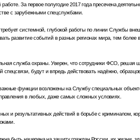
 работе. За первое полугодие 2017 года пресечена деятельн
естве с зарубежными спецслужбами.
ребует системной, глубокой работы по линии Службы внеш
ь развитие событий в разных регионах мира, тем более вб
ьная служба охраны. Уверен, что сотрудники ФСО, решая ш
 спецсвязи, будут и впредь действовать надёжно, образцов
важные функции возложены на Службу специальных объекто
 управления в любых, даже самых сложных условиях.
ьных и результативных действий в борьбе с криминалом, к
оками.
лжна быть нацелена на защиту граждан России, их жизни, зд