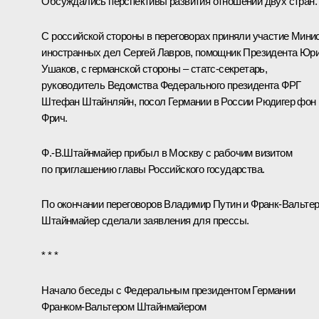
Обсуждались перспективы развития отношений двух стран.
С российской стороны в переговорах приняли участие Мини
иностранных дел
Сергей Лавров
, помощник Президента
Юр
Ушаков
, с германской стороны – статс-секретарь,
руководитель Ведомства Федерального президента ФРГ
Штефан Штайнляйн, посол Германии в России Рюдигер фон
Фрич.
Ф.-В.Штайнмайер
прибыл в Москву с рабочим визитом
по приглашению главы Российского государства.
По окончании переговоров Владимир Путин и Франк-Вальте
Штайнмайер сделали
заявления для прессы
.
* * *
Начало беседы с Федеральным президентом Германии
Франком-Вальтером Штайнмайером