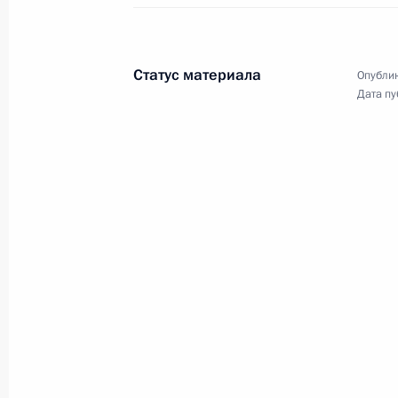
24 октября 2017 года
Аудио, 17 мин.
Статус материала
Опублик
Дата пу
Сессия «Молодёжь-2030.
Образ будущего»