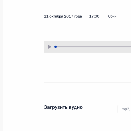
26 октября 2017 года
Аудио, 8 мин.
21 октября 2017 года
17:00
Сочи
Инвестиционный форум
Загрузить аудио
mp3,
«Россия зовёт!»