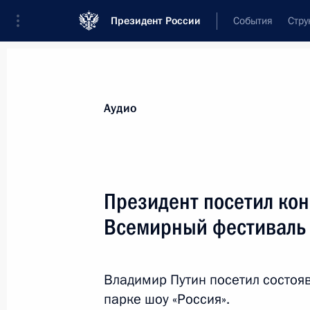
Президент России
События
Стру
Видеозаписи
Фотографии
Аудиозапи
Все материалы
Выступления
Совещан
Аудио
Показа
Президент посетил ко
Всемирный фестиваль 
Церемония представления
офицеров, назначенных
Владимир Путин посетил состоя
на высшие командные
парке шоу «Россия».
должности