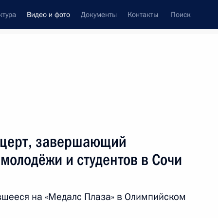
ктура
Видео и фото
Документы
Контакты
Поиск
си
ия, встречи
Встречи со СМИ
октябрь, 2017
ть следующие материалы
нцерт, завершающий
молодёжи и студентов в Сочи
Встреча с национальной
сборной WorldSkills-Russia
вшееся на «Медалс Плаза» в Олимпийском