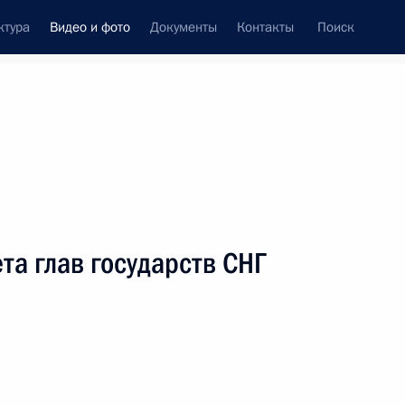
ктура
Видео и фото
Документы
Контакты
Поиск
си
ия, встречи
Встречи со СМИ
октябрь, 2017
ть следующие материалы
та глав государств СНГ
Совещание по вопросу
использования цифровых
технологий в финансовой
сфере