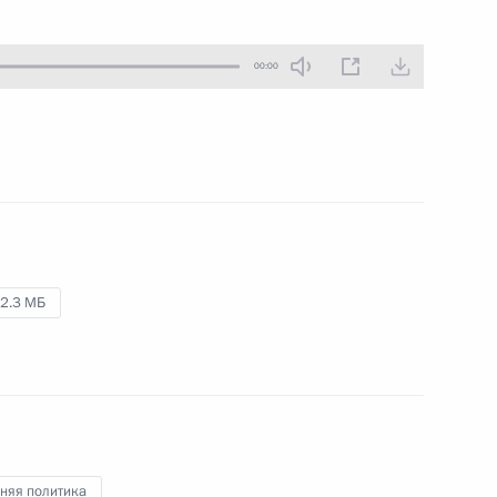
10 октября 2017 года
Аудио, 3 мин.
00:00
Владимир Путин провёл
совещание по вопросу
использования цифровых
технологий в финансовой сфере
и внедрения инновационных
финансовых инструментов.
2.3 МБ
форума «Российская
я»
няя политика