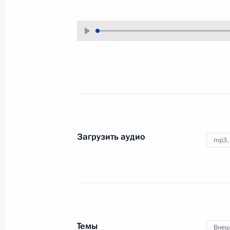
11 октября 2017 года
Аудио, 2 мин.
Загрузить аудио
mp3,
Пленарное заседание 
энергетическая недел
4 октября 2017 года
Москва
Темы
Внеш