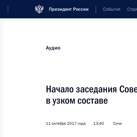
Президент России
События
Стру
Видеозаписи
Фотографии
Аудиозапи
Все материалы
Выступления
Совещан
Аудио
Показа
Начало заседания Сове
в узком составе
Начало заседания Совета
глав государств СНГ в узком
11 октября 2017 года
13:40
Сочи
составе