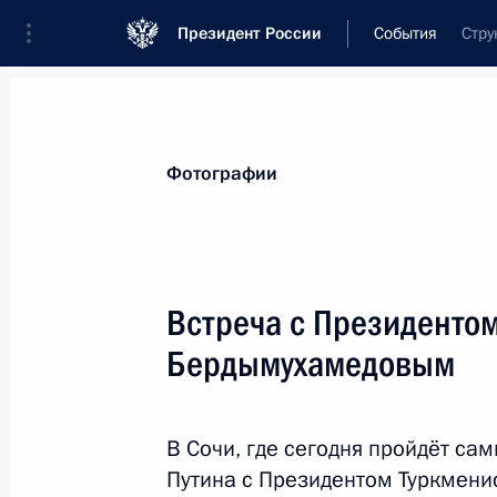
Президент России
События
Стру
Президент
Администрация
Государст
Новости
Стенограммы
Поездки
Те
Фотографии
Рубрикация материалов
Все материалы
Встреча с Президентом
Послания Федеральному Собранию
Бердымухамедовым
Заявления по важнейшим вопросам
Совещания, заседания, рабочие встречи
В Сочи, где сегодня пройдёт са
Речи и обращения
Путина с Президентом Туркмени