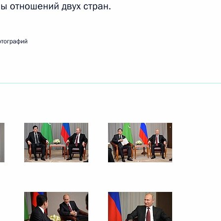
ы отношений двух стран.
ть следующие материалы
отографий
арии Юрием Коковым
4
сионного клуба «Валдай»
:
14