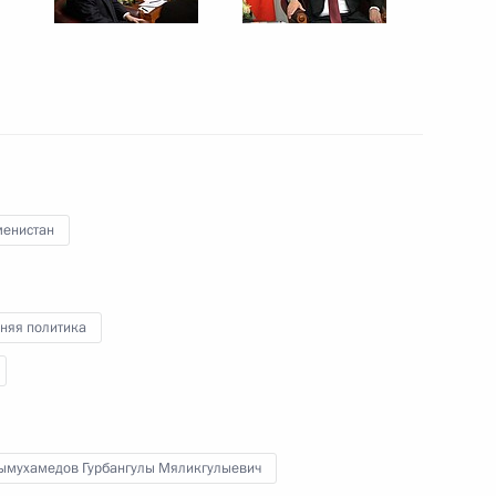
ссийско-хорватских
4
15м
публики Хорватии Колиндой
1
менистан
няя политика
ти» Павлом Ливинским
3
ымухамедов Гурбангулы Мяликгулыевич