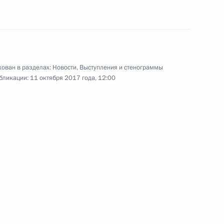
к
бласти Александром
4
ован в разделах:
Новости
,
Выступления и стенограммы
бликации:
11 октября 2017 года, 12:00
е
ного фестиваля молодёжи
:
7