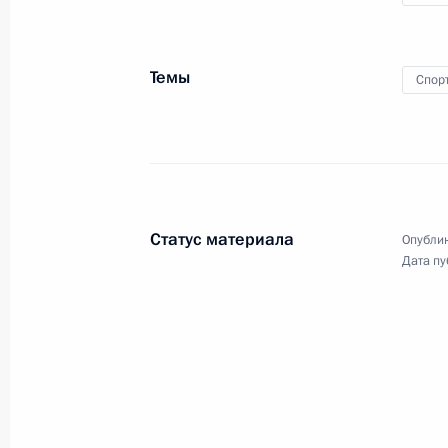
Темы
Спор
Посещение
судостроительного
комплекса «Звезда»
Статус материала
Опублик
Дата пу
8 сентября 2017 года
Видео, 3 мин.