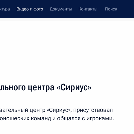
ктура
Видео и фото
Документы
Контакты
Поиск
си
ия, встречи
Встречи со СМИ
октябрь, 2017
ть следующие материалы
льного центра «Сириус»
Посещение
ательный центр «Сириус», присутствовал
образовательного центра
 юношеских команд и общался с игроками.
«Сириус»