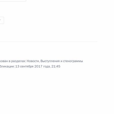
т
Осмотр выставки
территорий опережающего
развития Дальнего Востока
ован в разделах:
Новости
,
Выступления и стенограммы
бликации:
13 сентября 2017 года, 21:45
5 сентября 2017 года
Видео, 15 мин.