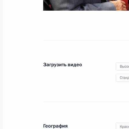
6 сентября 2017 года
Владивосток
Загрузить видео
Высо
Станд
География
Крас