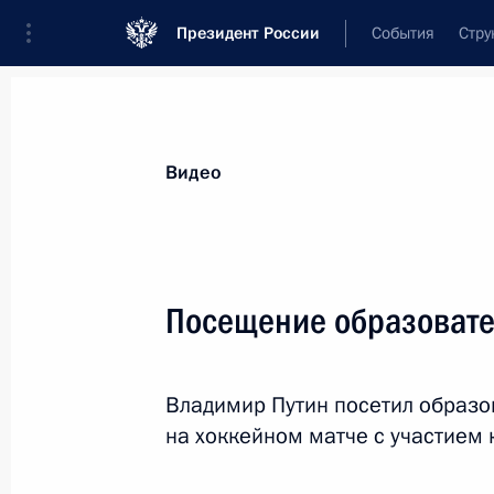
Президент России
События
Стру
Видеозаписи
Фотографии
Аудиозапи
Все материалы
Выступления
Совещан
Видео
Показа
Посещение образовате
Заявления для прессы
Владимир Путин посетил образов
по итогам российско-
на хоккейном матче с участием
туркменистанских
переговоров