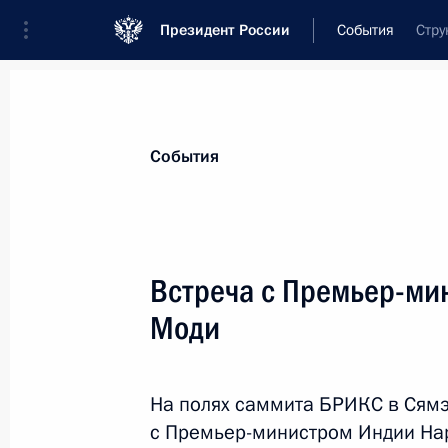
Президент России
События
Стру
Президент
Администрация
Государст
Новости
Стенограммы
Поездки
Те
События
Рубрикация материалов
Все материалы
Встреча с Премьер-ми
Послания Федеральному Собранию
Моди
Заявления по важнейшим вопросам
Совещания, заседания, рабочие встречи
На полях саммита БРИКС в Сямэ
Речи и обращения
с Премьер-министром Индии На