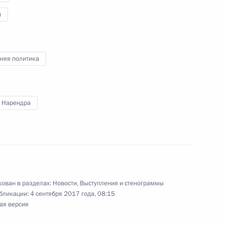
й
 делегаций приглашённых
8
4м
няя политика
 Нарендра
к
а БРИКС
10
ован в разделах:
Новости
,
Выступления и стенограммы
кобом Зумой
7
бликации:
4 сентября 2017 года, 08:15
ая версия