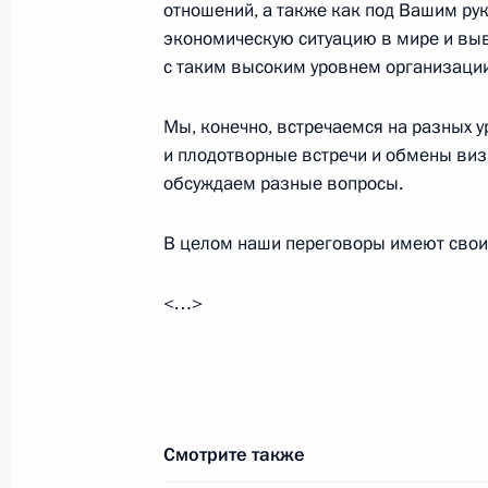
отношений, а также как под Вашим ру
экономическую ситуацию в мире и выв
с таким высоким уровнем организаци
Заседание президиума Госсовета п
развития регионов Дальнего Восто
Мы, конечно, встречаемся на разных 
6 сентября 2017 года, 12:15
Владивосток
и плодотворные встречи и обмены виз
обсуждаем разные вопросы.
В целом наши переговоры имеют свои
Заявления для прессы по итогам п
Республики Корея Мун Чжэ Ином
<…>
6 сентября 2017 года, 09:40
Владивосток
Российско-корейские переговоры
6 сентября 2017 года, 09:30
Владивосток
Смотрите также