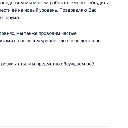
ководством мы можем работать вместе, обсудить
ести её на новый уровень. Поздравляю Вас
и форума.
о вопросам комплексного
7
11м
ка
уровнях, мы также проводим частые
итами на высоком уровне, где очень детально
 результаты, мы предметно обсуждаем всё.
ереговоров с Президентом
8
15м
8