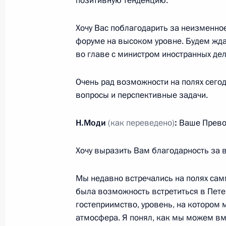
позитивную тенденцию.
Хочу Вас поблагодарить за неизменно
6 сентября 2017 года, среда
форуме на высоком уровне. Будем жда
во главе с министром иностранных дел
Встреча с представителями зарубе
6 сентября 2017 года, 14:10
Владивосток
Очень рад возможности на полях сего
вопросы и перспективные задачи.
Беседа с вице-премьером Госсовет
Н.Моди
(как переведено)
:
Ваше Прево
6 сентября 2017 года, 13:40
Владивосток
Хочу выразить Вам благодарность за 
Мы недавно встречались на полях самм
Рабочая встреча с губернатором 
была возможность встретиться в Петер
Миклушевским
гостеприимство, уровень, на котором 
атмосфера. Я понял, как мы можем вм
6 сентября 2017 года, 13:15
Владивосток