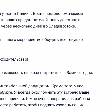
е участие Индии в Восточном экономическом
ть ваших представителей, вашу делегацию
 через несколько дней во Владивостоке.
жных деловых кругов
5
3м
дняшнего мероприятия обсудить все текущие
а КНР Ван Яном
сходительство!
7
возможность ещё раз встретиться с Вами сегодня.
ита «большой двадцатки». Кроме того, у нас
Приморского края Владимиром
1
бурге. Я всегда буду помнить эту встречу, Ваше
меня приняли. И мне очень понравилась рабочая
есте работать, чтобы поднять уровень наших