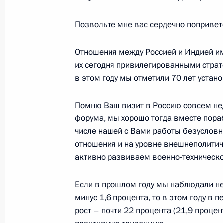
министром Японии Синдзо Абэ
Позвольте мне вас сердечно попривет
7 сентября 2017 года, 14:20
Владивосток
Отношения между Россией и Индией и
их сегодня привилегированными страт
Российско-японские переговоры
в этом году мы отметили 70 лет устан
7 сентября 2017 года, 12:20
Владивосток
Помню Ваш визит в Россию совсем не
форума, мы хорошо тогда вместе пораб
числе нашей с Вами работы безуслов
Пленарное заседание Восточного 
отношения и на уровне внешнеполитиче
7 сентября 2017 года, 10:00
Владивосток
активно развиваем военно-техническо
Если в прошлом году мы наблюдали не
Встреча с Президентом Монголии Х
минус 1,6 процента, то в этом году в
рост – почти 22 процента (21,9 процен
7 сентября 2017 года, 06:40
Владивосток