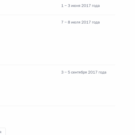
1 − 3 июня 2017 года
7 − 8 июля 2017 года
ина по итогам саммита
5
44м
3 − 5 сентября 2017 года
ланда Праютом Чан-Очой
4
нрике Пеньей Ньето
4
я