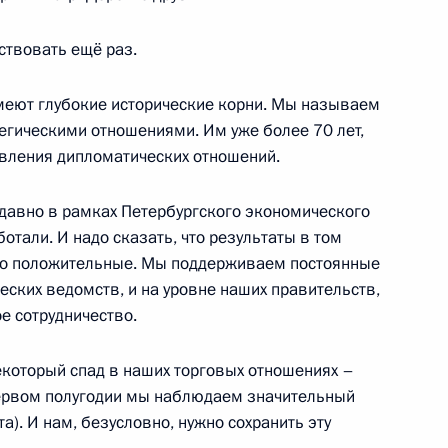
ствовать ещё раз.
меют глубокие исторические корни. Мы называем
егическими отношениями. Им уже более 70 лет,
5
овления дипломатических отношений.
давно в рамках Петербургского экономического
отали. И надо сказать, что результаты в том
но положительные. Мы поддерживаем постоянные
экономического форума
:
7
ских ведомств, и на уровне наших правительств,
е сотрудничество.
который спад в наших торговых отношениях –
алтмагийн Баттулгой
 первом полугодии мы наблюдаем значительный
6
та). И нам, безусловно, нужно сохранить эту