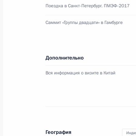
Поездка в Санкт-Петербург. ПМЭФ-2017
5 сентября 2017 года, вторник
Саммит «Группы двадцати» в Гамбурге
Пресс-конференция Владимира Пут
БРИКС
5 сентября 2017 года, 10:00
Сямэнь
Дополнительно
Вся информация о визите в Китай
Встреча с Премьер-министром Таи
5 сентября 2017 года, 08:45
Сямэнь
Встреча с Президентом Мексики Э
5 сентября 2017 года, 08:00
Сямэнь
География
Инди