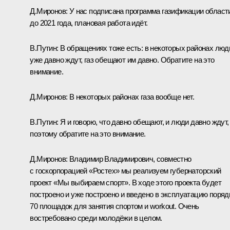
Д.Миронов:
У нас подписана программа газификации област
до 2021 года, плановая работа идёт.
В.Путин:
В обращениях тоже есть: в некоторых районах люд
уже давно ждут, газ обещают им давно. Обратите на это
внимание.
Д.Миронов:
В некоторых районах газа вообще нет.
В.Путин:
Я и говорю, что давно обещают, и люди давно ждут,
поэтому обратите на это внимание.
Д.Миронов:
Владимир Владимирович, совместно
с госкорпорацией «Ростех» мы реализуем губернаторский
проект «Мы выбираем спорт». В ходе этого проекта будет
построено и уже построено и введено в эксплуатацию поряд
70 площадок для занятия спортом и workout. Очень
востребовано среди молодёжи в целом.