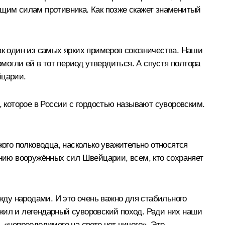
ящим силам противника. Как позже скажет знаменитый
как один из самых ярких примеров союзничества. Наши
огли ей в тот период утвердиться. А спустя полтора
йцарии.
, которое в России с гордостью называют суворовским.
кого полководца, насколько уважительно относятся
нию вооружённых сил Швейцарии, всем, кто сохраняет
ду народами. И это очень важно для стабильного
жил и легендарный суворовский поход. Ради них наши
 «непреодолимого на свете нет ничего». Это