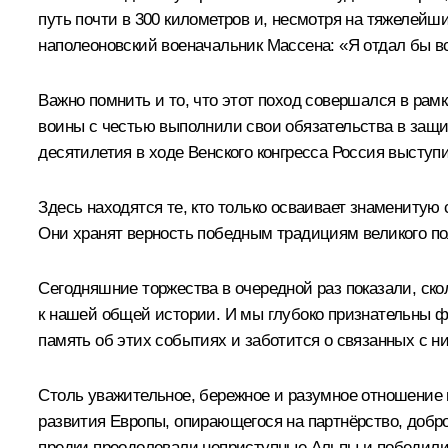
путь почти в 300 километров и, несмотря на тяжелей
наполеоновский военачальник Массена: «Я отдал бы в
Важно помнить и то, что этот поход совершался в рам
воины с честью выполнили свои обязательства в защи
десятилетия в ходе Венского конгресса Россия высту
Здесь находятся те, кто только осваивает знаменитую
Они хранят верность победным традициям великого по
Сегодняшние торжества в очередной раз показали, ско
к нашей общей истории. И мы глубоко признательны 
память об этих событиях и заботится о связанных с н
Столь уважительное, бережное и разумное отношение 
развития Европы, опирающегося на партнёрство, добр
предки преодолевали неприступные Альпы и победили. 