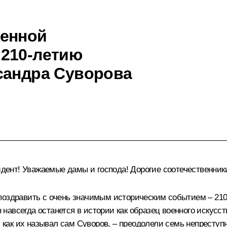
венной
 210-летию
сандра Суворова
ент! Уважаемые дамы и господа! Дорогие соотечественник
поздравить с очень значимым историческим событием – 210
авсегда останется в истории как образец военного искусст
», как их называл сам Суворов, – преодолели семь непрест