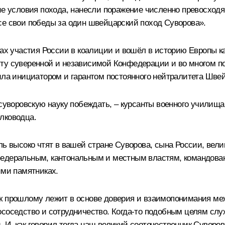
шие условия похода, нанесли поражение численно превосход
се свои победы за один швейцарский поход Суворова».
ках участия России в коалиции и вошёл в историю Европы 
ту суверенной и независимой Конфедерации и во многом пом
пила инициатором и гарантом постоянного нейтралитета Шве
 суворовскую науку побеждать, – курсанты военного училища
лководца.
ль высоко чтят в вашей стране Суворова, сына России, вели
федеральным, кантональным и местным властям, командова
ими памятниках.
к прошлому лежит в основе доверия и взаимопонимания меж
ососедство и сотрудничество. Когда‑то подобным целям слу
И, как говорил тогда наш великий соотечественник Суворов,