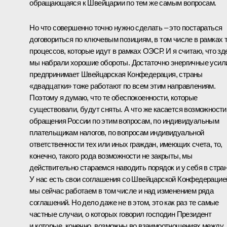
обращающаяся к Швейцарии по тем же самым вопросам.
Но что совершенно точно нужно сделать – это постараться
договориться по ключевым позициям, в том числе в рамках 
процессов, которые идут в рамках ОЭСР. И я считаю, что зд
мы набрали хорошие обороты. Достаточно энергичные усил
предпринимает Швейцарская Конфедерация, страны
«двадцатки» тоже работают по всем этим направлениям.
Поэтому я думаю, что те обеспокоенности, которые
существовали, будут сняты. А что же касается возможности
обращения России по этим вопросам, по индивидуальным
плательщикам налогов, по вопросам индивидуальной
ответственности тех или иных граждан, имеющих счета, то,
конечно, такого рода возможности не закрыты, мы
действительно стараемся наводить порядок и у себя в стран
У нас есть свои соглашения со Швейцарской Конфедерацие
мы сейчас работаем в том числе и над изменением ряда
соглашений. Но дело даже не в этом, это как раз те самые
частные случаи, о которых говорил господин Президент
и которые, конечно, возможны во взаимоотношениях между