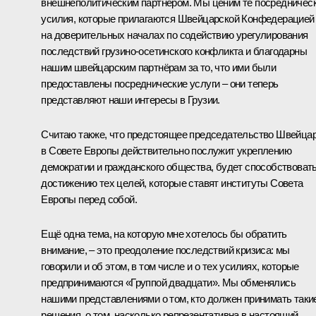
внешнеполитическим партнёром. Мы ценим те посредничес
усилия, которые прилагаются Швейцарской Конфедерацией
на доверительных началах по содействию урегулирования
последствий грузино-осетинского конфликта и благодарны
нашим швейцарским партнёрам за то, что ими были
предоставлены посреднические услуги – они теперь
представляют наши интересы в Грузии.
Считаю также, что предстоящее председательство Швейца
в Совете Европы действительно послужит укреплению
демократии и гражданского общества, будет способствоват
достижению тех целей, которые ставят институты Совета
Европы перед собой.
Ещё одна тема, на которую мне хотелось бы обратить
внимание, – это преодоление последствий кризиса: мы
говорили и об этом, в том числе и о тех усилиях, которые
предпринимаются «Группой двадцати». Мы обменялись
нашими представлениями о том, кто должен принимать таки
решения, о том, насколько репрезентативна в настоящий