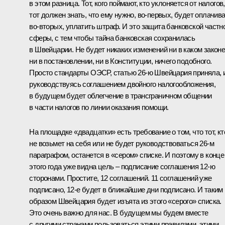
в этом разница. Тот, кого поймают, кто уклоняется от налогов,
тот должен знать, что ему нужно, во‑первых, будет оплачива
во‑вторых, уплатить штраф. И это защита банковской частн
сферы, с тем чтобы тайна банковская сохранилась
в Швейцарии. Не будет никаких изменений ни в каком законе
ни в постановлении, ни в Конституции, ничего подобного.
Просто стандарты ОЭСР, статью 26-ю Швейцария приняла, и
руководствуясь соглашением двойного налогообложения,
в будущем будет облегчение в трансграничном общении
в части налогов по линии оказания помощи.
На площадке «двадцатки» есть требование о том, что тот, кт
не возьмет на себя или не будет руководствоваться 26-м
параграфом, останется в «сером» списке. И поэтому в конце
этого года уже видна цель – подписание соглашения 12-ю
сторонами. Простите, 12 соглашений. 11 соглашений уже
подписано, 12-е будет в ближайшие дни подписано. И таким
образом Швейцария будет изъята из этого «серого» списка.
Это очень важно для нас. В будущем мы будем вместе
с другими странами пользоваться этими правилами, этими