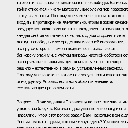
то это так называемые нематериальные свободы. Банковск
тайна относится к числу материальных элементов правовог
статуса личности. Поэтому мне кажется, что они не должны
входить в противоречие. Желательно, чтобы в жизни каждог
государства такого рода понятия находились в гармонии, чт
каждая свободная личность могла, с одной стороны, иметь
доступ к свободным же средствам массовой информации,
а с другой стороны – имела возможность использовать
банковскую тайну и, с учётом природы частной собственнос
распоряжаться своим имуществом так, как оно, это лицо,
решило – естественно, в рамках, установленных законом.
Поэтому мне кажется, что нам не следует противопоставлят
одно другому. Хорошо, если есть оба этих элемента,
составляющих право личности.
Вопрос:
…
Люди задавали Президенту вопрос, они знали, чт
у него свой блог, что Вы очень доступны по интернету, и они
надеялись, что я этот вопрос задам Вам: насколько важна д
России связь с людьми, которые живут здесь? У многих из н