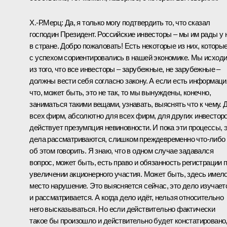
Х.-Р.Мерц:
Да, я только могу подтвердить то, что сказал
господин Президент. Российские инвесторы – мы им рады у 
в стране. Добро пожаловать! Есть некоторые из них, которы
с успехом сориентировались в нашей экономике. Мы исход
из того, что все инвесторы – зарубежные, не зарубежные –
должны вести себя согласно закону. А если есть информаци
что, может быть, это не так, то мы вынуждены, конечно,
заниматься такими вещами, узнавать, выяснять что к чему. 
всех фирм, абсолютно для всех фирм, для других инвестор
действует презумпция невиновности. И пока эти процессы, 
дела рассматриваются, слишком преждевременно что‑либо
об этом говорить. Я знаю, что в одном случае задавался
вопрос, может быть, есть право и обязанность регистрации 
увеличении акционерного участия. Может быть, здесь имел
место нарушение. Это выясняется сейчас, это дело изучает
и рассматривается. А когда дело идёт, нельзя относительно
него высказываться. Но если действительно фактически
такое бы произошло и действительно будет констатировано