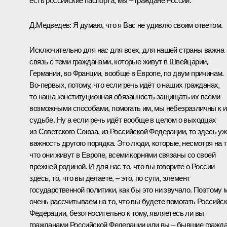
есть российские паспорта, мы – граждане России.
Д.Медведев: Я думаю, что я Вас не удивлю своим ответом.
Исключительно для нас для всех, для нашей страны важна
связь с теми гражданами, которые живут в Швейцарии,
Германии, во Франции, вообще в Европе, по двум причинам.
Во‑первых, потому, что если речь идёт о наших гражданах,
то наша конституционная обязанность защищать их всеми
возможными способами, помогать им, мы небезразличны к и
судьбе. Ну а если речь идёт вообще в целом о выходцах
из Советского Союза, из Российской Федерации, то здесь уж
важность другого порядка. Это люди, которые, несмотря на т
что они живут в Европе, всеми корнями связаны со своей
прежней родиной. И для нас то, что вы говорите о России
здесь, то, что вы делаете, – это, по сути, элемент
государственной политики, как бы это ни звучало. Поэтому 
очень рассчитываем на то, что вы будете помогать Российс
Федерации, безотносительно к тому, являетесь ли вы
гражданами Российской Федерации или вы – бывшие гражд