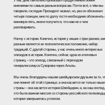
У нас действительно произошёл продуктивный обмен
мнениями по самым разным вопросам. Почти всё, о чём мы
говорили, господин Президент назвал, но, раз он обозначил
четыре позиции, мне по долгу гостя необходимо обозначить 
минимум пять, иначе получится, что нам не о чем
разговаривать.
Начну с истории. Конечно, история у наших стран разная, ка
разным является их геополитическое положение, набор
традиций. С другой стороны, у нас очень много интересных
эпизодов в истории. Конечно, сейчас одна из ключевых
страниц – это эпизод, связанный с переходом
генералиссимуса Суворова через Альпы.
Мы очень благодарны нашим швейцарским друзьям за то, ч
они помнят об этой странице, а она касается не только наше
страны – она касается истории Швейцарии, и, на наш взгляд,
это была важная миссия со стороны российского полководц
которая завершилась успехом.