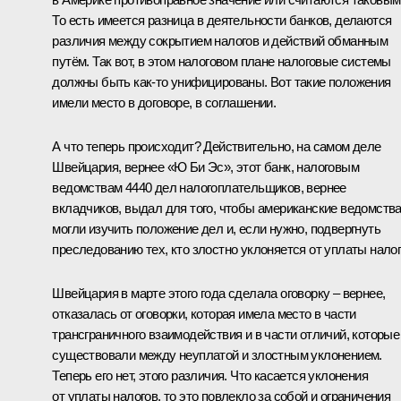
То есть имеется разница в деятельности банков, делаются
различия между сокрытием налогов и действий обманным
путём. Так вот, в этом налоговом плане налоговые системы
должны быть как‑то унифицированы. Вот такие положения
имели место в договоре, в соглашении.
А что теперь происходит? Действительно, на самом деле
Швейцария, вернее «Ю Би Эс», этот банк, налоговым
ведомствам 4440 дел налогоплательщиков, вернее
вкладчиков, выдал для того, чтобы американские ведомств
могли изучить положение дел и, если нужно, подвергнуть
преследованию тех, кто злостно уклоняется от уплаты налог
Швейцария в марте этого года сделала оговорку – вернее,
отказалась от оговорки, которая имела место в части
трансграничного взаимодействия и в части отличий, которые
существовали между неуплатой и злостным уклонением.
Теперь его нет, этого различия. Что касается уклонения
от уплаты налогов, то это повлекло за собой и ограничения