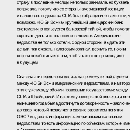
страну в последние месяцы не только занимала, но букваль
потрясала, потому что со стороны американской юстиции
и налогового ведомства США было обращение к нам о том, ч
возможно, «Ю Би Эс» как крупнейший швейцарский банк
систематично пользуется банковской тайной, чтобы помогат
скрывать деньги от налоговых ведомств. Американские
ведомства не только хотели, с одной стороны, выдать эти
деньги, так сказать, налоговым органам, вернуть их, но они
хотели позаботиться о том, чтобы такого не происходило
в будущем.
Сначала эти переговоры велись на промежуточной ступени
между «Ю Би Эс» и американскими ведомствами, а на втор
этапе уже между обоими правовыми государствами: между
США и Швейцарией. И на этом уровне, в этой плоскости лет
нынешнего года была достигнута договорённость – заключе
договор, который позволяет в связи с развитием понятия
ОЭСР выдавать информацию американским налоговым
ведомствам, то есть информацию по объектам, которые им
в Америке противоправное значение или считаются таковым