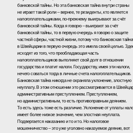
банковской тайны. Но эта банковская тайна внутри страны
не играет такой роли – вернее, те резиденты, кто является
налогоплательщиками, по‑прежнему выигрывают за счёт
банковской тайны. Когда я говорю – выиграют за счёт
банковской тайны, то в первую очередь я говорю о защите
частной сферы, частной жизни, потому что банковская тайн
в Швейцарии в первую очередь это имела своей целью. Зде
исходят из того, что преобладающая часть
налогоплательщиков выполняет свой долг в отношении
государства и платит налоги. Государству, имея эти налоги,
нечего соваться тогда в личные счета налогоплательщиков.
Банковская тайна никогда не охраняла уклонение, злостную
неуплату. В этом отношении это рассматривается в Швейца
административным преступлением. Преступлением,
но административным, то есть противоправным деянием.
То есть здесь тоже есть различие. Уклонение от уплаты нал
имеет более низкое значение, чем злостная неуплата.
Подвергается наказанию и то и то. Но налоговое
мошенничество – это уже уголовно наказуемое деяние, вот