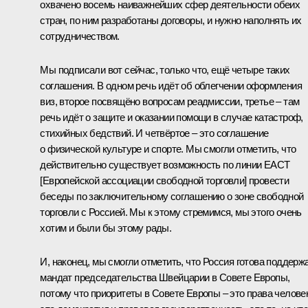
охвачено восемь наиважнейших сфер деятельности обеих
стран, по ним разработаны договоры, и нужно наполнять их
сотрудничеством.
Мы подписали вот сейчас, только что, ещё четыре таких
соглашения. В одном речь идёт об облегчении оформления
виз, второе посвящёно вопросам реадмиссии, третье – там
речь идёт о защите и оказании помощи в случае катастроф,
стихийных бедствий. И четвёртое – это соглашение
о физической культуре и спорте. Мы смогли отметить, что
действительно существует возможность по линии ЕАСТ
[Европейской ассоциации свободной торговли] провести
беседы по заключительному соглашению о зоне свободной
торговли с Россией. Мы к этому стремимся, мы этого очень
хотим и были бы этому рады.
И, наконец, мы смогли отметить, что Россия готова поддерж
мандат председательства Швейцарии в Совете Европы,
потому что приоритеты в Совете Европы – это права челове