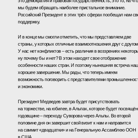
это демократия и правовая государственность, это то, на что
мы будем обращать наиболее пристальное внимание.
Российский Президент в этих трёх сферах пообещал нам с
поддержку.
И в конце мы смогли отметить, что мы представляем две
страны, у которых отличные взаимоотношения друг с другом
У нас нет конфликтов – есть различия в воззрениях некотор
ну почему бы и нет? В этом находят свое отображение
особенности наших стран. И поэтому нынешняя встреча на
хорошее завершение. Мы рады, что теперь имеем
возможность поговорить с представителями промышленнос
и экономики.
Президент Медведев завтра будет присутствовать
на торжестве, на юбилее, в Альпах, которое будет посвящён
годовщине – переходу Суворова через Альпы. Во второй
половине дня он завершит свой визит к нам и направится
на саммит «двадцатки» и на Генеральную Ассамблею ООН
в США.