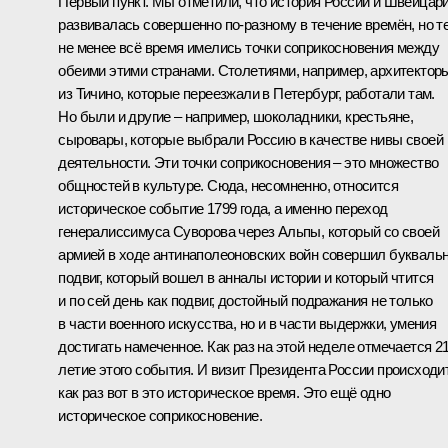
Первый пункт. Мы отметили, что история России и Швейцар
развивалась совершенно по‑разному в течение времён, но т
не менее всё время имелись точки соприкосновения между
обеими этими странами. Столетиями, например, архитектор
из Тичино, которые переезжали в Петербург, работали там.
Но были и другие – например, шоколадники, крестьяне,
сыровары, которые выбрали Россию в качестве нивы своей
деятельности. Эти точки соприкосновения – это множество
общностей в культуре. Сюда, несомненно, относится
историческое событие 1799 года, а именно переход
генералиссимуса Суворова через Альпы, который со своей
армией в ходе антинаполеоновских войн совершил букваль
подвиг, который вошел в анналы истории и который чтится
и по сей день как подвиг, достойный подражания не только
в части военного искусства, но и в части выдержки, умения
достигать намеченное. Как раз на этой неделе отмечается 21
летие этого события. И визит Президента России происходи
как раз вот в это историческое время. Это ещё одно
историческое соприкосновение.