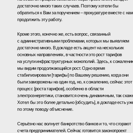
достаточно много таких случаев. Поэтому хотели бы
обратиться к Вам за поручением – прокуратуре вместе с на
продолжить эту работу.
Кроме этого, конечно же, есть вопрос, связанный
с административными проблемами, которых мы выявляем
достаточно много. В докладе есть акцент на нескольких
основных направлениях, в частности это рост тарифов
на услуги инфраструктурных монополий. Здесь, к сожалени
мы видим продолжающийся рост. Одно время
стабилизировали [тарифы] по Вашему решению, когда они
были заморожены на один год, но, к сожалению, сейчас этот
процесс [роста тарифов], особенно в области
электроэнергетики, становится очень динамичным, так скаж
Хотел бы это более детально [обсудить], в докладе есть уж
по этому поводу объяснение.
Серьёзно нас волнует банкротство банков и то, что сгорают
счета предпринимателей. Сейчас готовится законопроект