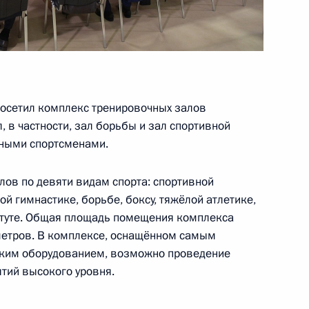
Президентом Франции
8
39м
посетил комплекс тренировочных залов
, в частности, зал борьбы и зал спортивной
юными спортсменами.
ите прав предпринимателей
2
лов по девяти видам спорта: спортивной
ой гимнастике, борьбе, боксу, тяжёлой атлетике,
атуте. Общая площадь помещения комплекса
метров. В комплексе, оснащённом самым
ским оборудованием, возможно проведение
тий высокого уровня.
дел Китая Ван И
4