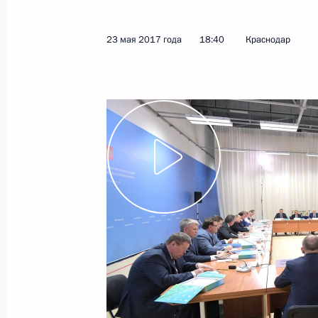
23 мая 2017 года
18:40
Краснодар
Показа
Опубликована статья Владимира Пу
вместе»
30 мая 2017 года, 17:30
Встреча с преемником наследного
Саудовской Аравии Мухаммадом б
30 мая 2017 года, 15:25
Москва, Кремль