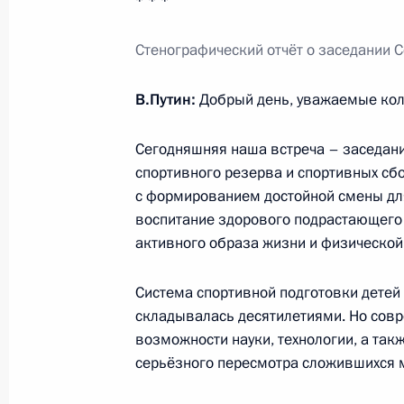
* * *
25 мая 2017 года, 15:50
Москва, Кремль
Стенографический отч
ё
т о заседании 
В.Путин:
Добрый день, уважаемые кол
Посещение Сретенского монастыря
25 мая 2017 года, 13:15
Москва
Сегодняшняя наша встреча – заседани
спортивного резерва и спортивных сбо
с формированием достойной смены для
24 мая 2017 года, среда
воспитание здорового подрастающего 
активного образа жизни и физической
Встреча со спецпосланником Прези
Ён Гилем
Система спортивной подготовки детей и
24 мая 2017 года, 21:30
Москва, Кремль
складывалась десятилетиями. Но сов
возможности науки, технологии, а та
серьёзного пересмотра сложившихся м
Встреча с главой Коптской церкви 