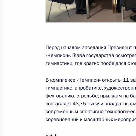
29 мая 2017 года, понедельник
Совместная пресс-конференция с 
Эммануэлем Макроном
29 мая 2017 года, 18:40
Париж
Перед началом заседания Президент 
«Чемпион». Глава государства осмотрел
26 мая 2017 года, пятница
гимнастики, где кратко пообщался с 
Встреча с Уполномоченным по защ
В комплексе «Чемпион» открыты 11 за
Борисом Титовым
гимнастике, акробатике, художественн
26 мая 2017 года, 13:15
Москва, Кремль
фехтованию, стрельбе, прыжкам на б
составляет 43,75 тысячи квадратных 
современным спортивно-технологиче
25 мая 2017 года, четверг
соревнований и масштабных мероприя
Встреча с Министром иностранных 