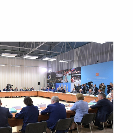
ть следующие материалы
тина «Россия и Индия: 70 лет
 принца, Министром обороны
4
ен Сальманом Аль Саудом