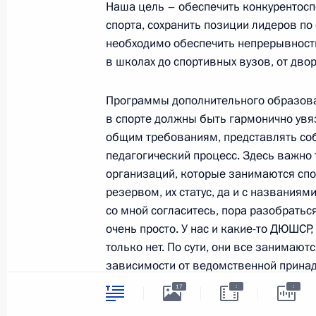
Наша цель – обеспечить конкурентосп
24 мая 2017 года, 21:00
Москва
спорта, сохранить позиции лидеров п
необходимо обеспечить непрерывность
в школах до спортивных вузов, от дво
Совещание с членами Правительст
Программы дополнительного образова
24 мая 2017 года, 18:10
Москва, Кремль
в спорте должны быть гармонично увя
общим требованиям, представлять со
педагогический процесс. Здесь важно
Вручение государственных наград
организаций, которые занимаются сп
резервом, их статус, да и с названиям
24 мая 2017 года, 15:20
Москва, Кремль
со мной согласитесь, пора разобраться
очень просто. У нас и какие-то ДЮШСР,
только нет. По сути, они все занимают
Встреча с Президентом Македонии
зависимости от ведомственной прина
названия, понятную систему контроля 
24 мая 2017 года, 13:30
Москва, Кремль
:
:
17
федеральными стандартами спортивно