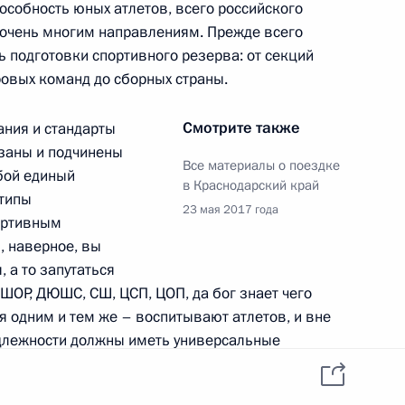
особность юных атлетов, всего российского
о очень многим направлениям. Прежде всего
 подготовки спортивного резерва: от секций
ровых команд до сборных страны.
ва
10
17м
Смотрите также
ния и стандарты
заны и подчинены
Все материалы о поездке
бой единый
в Краснодарский край
 типы
23 мая 2017 года
24
37м
ортивным
и, наверное, вы
, а то запутаться
 ШОР, ДЮШС, СШ, ЦСП, ЦОП, да бог знает чего
ся одним и тем же – воспитывают атлетов, и вне
 Гёрге Ивановым
5
длежности должны иметь универсальные
и, что самое главное, руководствоваться общими
й подготовки.