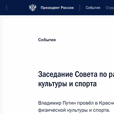
Президент России
События
Стру
Президент
Администрация
Государст
Новости
Стенограммы
Поездки
Те
События
Рубрикация материалов
Все материалы
Заседание Совета по 
Послания Федеральному Собранию
культуры и спорта
Заявления по важнейшим вопросам
Совещания, заседания, рабочие встречи
Владимир Путин провёл в Красн
Речи и обращения
физической культуры и спорта.