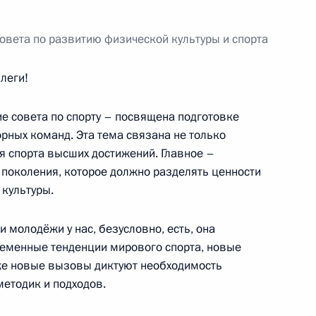
Совета по развитию физической культуры и спорта
леги!
11
5м
е совета по спорту – посвящена подготовке
рных команд. Эта тема связана не только
 спорта высших достижений. Главное –
поколения, которое должно разделять ценности
 культуры.
дента Республики Корея Сон
4
 молодёжи у нас, безусловно, есть, она
ременные тенденции мирового спорта, новые
кже новые вызовы диктуют необходимость
етодик и подходов.
Патриархом Тавадросом II
5