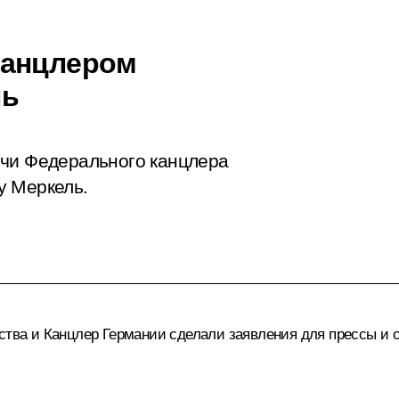
канцлером
ль
очи Федерального канцлера
у Меркель.
рства и Канцлер Германии сделали
заявления
для прессы и о