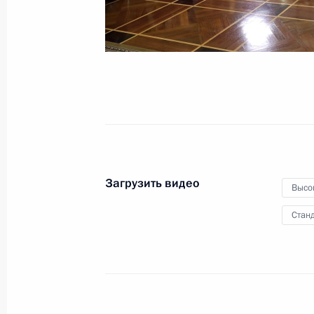
Торжественный приём
по случаю Дня Победы
9 мая 2017 года
Видео, 4 мин.
Загрузить видео
Высо
Станд