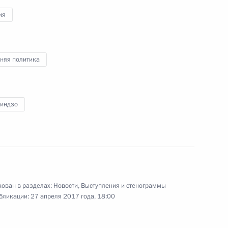
ия
няя политика
Заявления для прессы и ответы
на вопросы журналистов по итогам
встречи с Федеральным канцлером
Германии Ангелой Меркель
Синдзо
2 мая 2017 года
Видео, 35 мин.
ован в разделах:
Новости
,
Выступления и стенограммы
бликации:
27 апреля 2017 года, 18:00