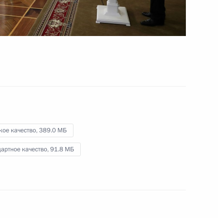
Открытие памятника
великому князю Сергею
Александровичу
4 мая 2017 года
Видео, 4 мин.
кое качество,
389.0 МБ
артное качество,
91.8 МБ