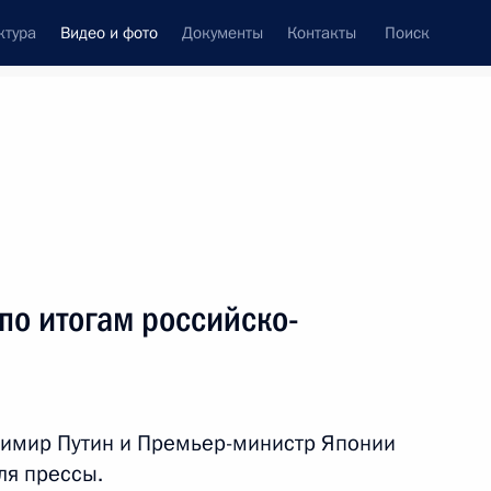
ктура
Видео и фото
Документы
Контакты
Поиск
си
ия, встречи
Встречи со СМИ
май, 2017
ть следующие материалы
по итогам российско-
асной площади
димир Путин и Премьер-министр Японии
адь
Видео, 9 мин.
ля прессы.