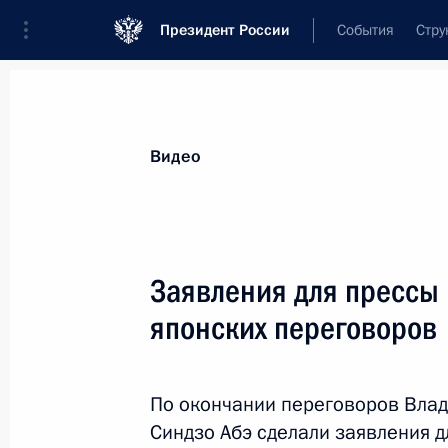
Президент России
События
Стру
Видеозаписи
Фотографии
Аудиозапи
Все материалы
Выступления
Совещан
Видео
Показа
Заявления для прессы 
японских переговоров
Военный парад на Кр
По окончании переговоров Вла
9 мая 2017 года
Москва, Красная площ
Синдзо Абэ сделали заявления д