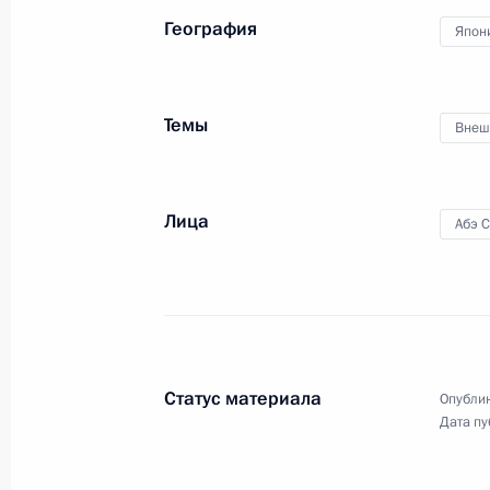
География
Япон
Темы
Внеш
Пресс-конференция
по итогам российско-
турецких переговоров
Лица
Абэ 
3 мая 2017 года
Видео, 33 мин.
Статус материала
Опублик
Дата пу