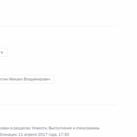
имиром Волковым
4
ва
4
19м
ги
стин Михаил Владимирович
р»
4
ован в разделах:
Новости
,
Выступления и стенограммы
й службы
6
бликации:
11 апреля 2017 года, 17:30