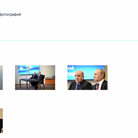
 фотографий
ть следующие материалы
емьера Госсовета Китая Чжан
4
асть, Ново-Огарёво
й Дню космонавтики
2
5м