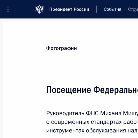
Президент России
События
Стру
Президент
Администрация
Государст
Новости
Стенограммы
Поездки
Те
Фотографии
Рубрикация материалов
Все материалы
Посещение Федерально
Послания Федеральному Собранию
Заявления по важнейшим вопросам
Руководитель ФНС Михаил Мишу
Совещания, заседания, рабочие встречи
о современных стандартах рабо
Речи и обращения
инструментах обслуживания нал