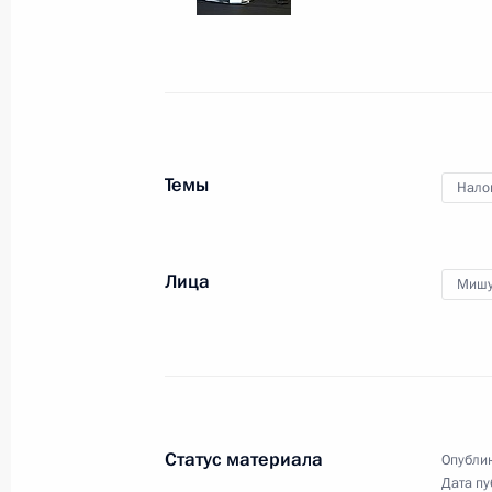
Встреча с Главой Мордовии Влад
12 апреля 2017 года, 17:20
Москва, Кремль
Совещание с членами Правительст
Темы
Нало
12 апреля 2017 года, 15:00
Москва, Кремль
Лица
Мишу
Интервью телерадиокомпании «Ми
12 апреля 2017 года, 12:00
Москва
11 апреля 2017 года, вторник
Статус материала
Опублик
Посещение Федеральной налогово
Дата пу