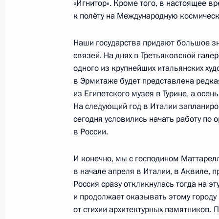
«Игнитор». Кроме того, в настоящее в
к полёту на Международную космическ
Российско-узбекистанские перегов
Наши государства придают большое зн
5 апреля 2017 года, 17:00
Москва, Кремль
связей. На днях в Третьяковской гале
одного из крупнейших итальянских ху
в Эрмитаже будет представлена редка
Заявления для прессы по итогам ро
из Египетского музея в Турине, а осен
переговоров
На следующий год в Италии запланиро
сегодня условились начать работу по 
5 апреля 2017 года, 16:20
в России.
И конечно, мы с господином Маттарелл
Начало российско-узбекистанских
в начале апреля в Италии, в Аквиле,
составе
Россия сразу откликнулась тогда на эт
и продолжает оказывать этому городу
5 апреля 2017 года, 15:00
от стихии архитектурных памятников. 