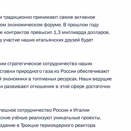
ии традиционно принимают самое активное
ном экономическом форуме. В прошлом году
е контрактов превысил 1,3 миллиарда долларов.
ду участие наших итальянских друзей будет
ым
4
лии стратегическое сотрудничество наших
оставки природного газа из России обеспечивают
й экономики в топливных ресурсах. Наши ведущие
 и развивают отношения в этой сфере достаточно
беде от имени Президента
Президента Узбекистана
пешное сотрудничество России и Италии
нские учёные реализуют уникальные проекты.
здание в Троицке термоядерного реактора