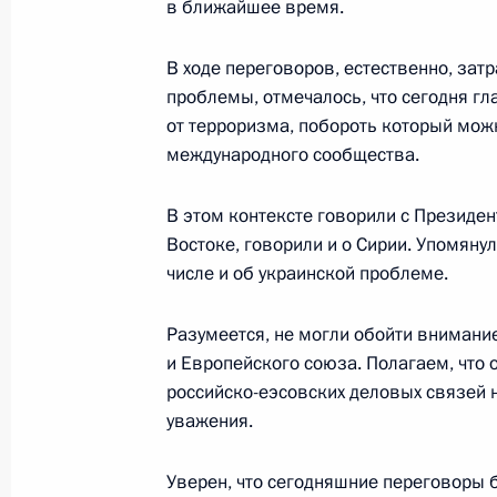
в ближайшее время.
Встреча с руководителями органов
В ходе переговоров, естественно, за
государств – участников СНГ
проблемы, отмечалось, что сегодня гл
5 апреля 2017 года, 13:00
Москва, Кремль
от терроризма, побороть который мож
международного сообщества.
В этом контексте говорили с Президе
3 апреля 2017 года, понедельник
Востоке, говорили и о Сирии. Упомянул
Заявления для прессы по итогам в
числе и об украинской проблеме.
Белоруссии Александром Лукашенк
Разумеется, не могли обойти вниман
3 апреля 2017 года, 20:50
Санкт-Петербург
и Европейского союза. Полагаем, что
российско-еэсовских деловых связей 
уважения.
Встреча с Президентом Белорусси
3 апреля 2017 года, 20:30
Санкт-Петербург
Уверен, что сегодняшние переговоры 