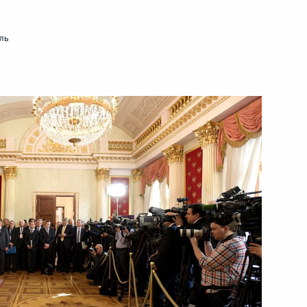
ль
ть следующие материалы
емьера Госсовета Китая Чжан
4
асть, Ново-Огарёво
й Дню космонавтики
2
5м