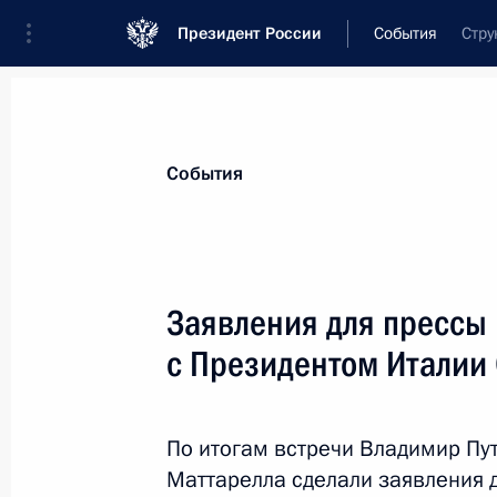
Президент России
События
Стру
Президент
Администрация
Государст
Новости
Стенограммы
Поездки
Те
События
Рубрикация материалов
Все материалы
Заявления для прессы 
Послания Федеральному Собранию
с Президентом Италии
Заявления по важнейшим вопросам
Совещания, заседания, рабочие встречи
По итогам встречи Владимир Пу
Речи и обращения
Маттарелла сделали заявления 