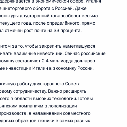
оддерживается в экономической сфере. Италия
ешнеторгового оборота с Россией. Даже
ъюнктуры двусторонний товарооборот весьма
текущего года, после определённого, прямо
л отмечен рост почти на 33 процента.
стречи с Президентом Италии
7
15м
нтом за то, чтобы закрепить наметившуюся
ивать взаимные инвестиции. Сейчас российские
номику составляют 2,4 миллиарда долларов
ые инвестиции Италии в экономику России.
рджо Маттареллой
14
ргичную работу двустороннего Совета
вому сотрудничеству. Важно расширять
го в области высоких технологий. Готовы
льянским компаниям в локализации
производств, в налаживании совместного
едовых образцов техники в самых разных
 Максимом Соколовым
4