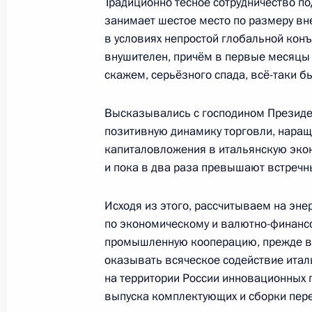
Традиционно тесное сотрудничество п
11 апреля 2017 года, 17:30
Москва
занимает шестое место по размеру вн
в условиях непростой глобальной кон
внушителен, причём в первые месяцы 
скажем, серьёзного спада, всё-таки бы
Заявления для прессы по итогам в
Серджо Маттареллой
Высказывались с господином Президе
11 апреля 2017 года, 15:45
Москва, Кремль
позитивную динамику торговли, наращ
капиталовложения в итальянскую эко
и пока в два раза превышают встречн
Встреча с Президентом Италии Се
Исходя из этого, рассчитываем на эне
11 апреля 2017 года, 13:30
Москва, Кремль
по экономическому и валютно-финансо
промышленную кооперацию, прежде все
оказывать всяческое содействие ита
10 апреля 2017 года, понедельник
на территории России инновационных 
выпуска комплектующих и сборки пер
Встреча с Министром транспорта