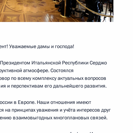
имиром Волковым
4
ва
4
19м
нт! Уважаемые дамы и господа!
с Президентом Итальянской Республики Серджо
руктивной атмосфере. Состоялся
овор по всему комплексу актуальных вопросов
р»
4
ия и перспективам его дальнейшего развития.
оссии в Европе. Наши отношения имеют
 на принципах уважения и учёта интересов друг
рению взаимовыгодных многоплановых связей.
й службы
6