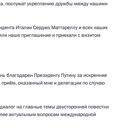
ва, послужат укреплению дружбы между нашими
ования семьям погибших
2м
идента Италии Серджо Маттареллу и всех наших
о в Санкт-Петербурге
иняли наше приглашение и приехали с визитом
ных СМИ «Правда
:
9
ень благодарен Президенту Путину за искренние
й приём, оказанный мне и делегации по случаю
 диалог на главные темы двусторонней повестки
ла бурения скважины
2
более актуальным вопросам международной