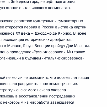
ремя в Звёздном городке идёт подготовка
ую станцию итальянского космонавта.
оры
32
ачение развитию культурных и гуманитарных
рее откроется первая в России выставка картин
дожников XX века – Джорджо де Кирико. В июне
я экспозиция исторических артефактов
ссийско-узбекистанских
20м
ью в Милане, Генуе, Венеции пройдут Дни Москвы.
вано проведение «Русских сезонов». Мы также
организации в будущем «Итальянских сезонов»
ой не могли не вспомнить, что восемь лет назад
 переговоров в расширенном
 произошло разрушительное землетрясение.
у трагедию, с самого начала оказала
 помощь в восстановлении пострадавших
По некоторым из них работа завершается