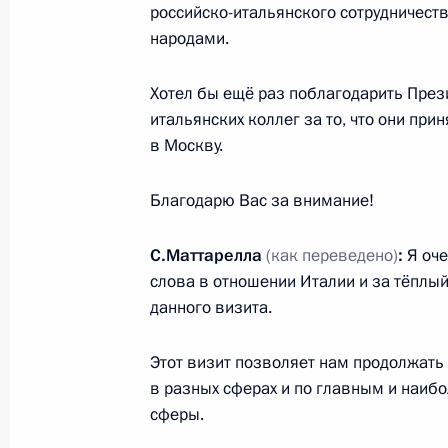
российско-итальянского сотрудничест
народами.
Владимир Путин выразил соболезн
Хотел бы ещё раз поблагодарить През
и пострадавшим при взрыве в метр
итальянских коллег за то, что они пр
3 апреля 2017 года, 15:20
в Москву.
Благодарю Вас за внимание!
Медиафорум региональных и мест
и справедливость»
С.Маттарелла
(как переведено)
:
Я оч
слова в отношении Италии и за тёплы
3 апреля 2017 года, 14:40
Санкт-Петербург
данного визита.
Этот визит позволяет нам продолжать
Видеоконференция по случаю нача
в разных сферах и по главным и наи
Центрально-Ольгинская – 1
сферы.
3 апреля 2017 года, 13:00