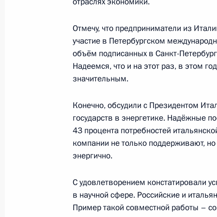
отраслях экономики.
10 апреля 2017 года, 14:30
Москва, Кремль
Отмечу, что предприниматели из Итал
участие в Петербургском международ
объём подписанных в Санкт-Петербург
6 апреля 2017 года, четверг
Надеемся, что и на этот раз, в этом го
Встреча с Александром Евстифеев
значительным.
6 апреля 2017 года, 14:15
Москва, Кремль
Конечно, обсудили с Президентом Ита
государств в энергетике. Надёжные п
43 процента потребностей итальянско
5 апреля 2017 года, среда
компании не только поддерживают, но
энергично.
Выступления на государственном о
России Владимира Путина в честь 
С удовлетворением констатировали ус
Шавката Мирзиёева
в научной сфере. Российские и италья
5 апреля 2017 года, 17:00
Пример такой совместной работы – со