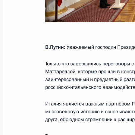
Встреча с Главой Мордовии Влад
12 апреля 2017 года, 17:20
Москва, Кремль
Совещание с членами Правительст
В.Путин:
Уважаемый господин Президе
12 апреля 2017 года, 15:00
Москва, Кремль
Только что завершились переговоры 
Маттареллой, которые прошли в конст
заинтересованный и предметный разг
Интервью телерадиокомпании «Ми
российско-итальянского взаимодейств
12 апреля 2017 года, 12:00
Москва
Италия является важным партнёром Р
многовековую историю и основываются
11 апреля 2017 года, вторник
друга, обоюдном стремлении к расши
Посещение Федеральной налогово