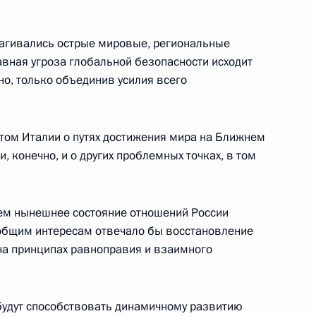
 безопасности и спецслужб
5
2м
трагивались острые мировые, региональные
авная угроза глобальной безопасности исходит
но, только объединив усилия всего
нтом Италии о путях достижения мира на Ближнем
и, конечно, и о других проблемных точках, в том
стречи с Президентом
6
8м
о
ием нынешнее состояние отношений России
 общим интересам отвечало бы восстановление
на принципах равноправия и взаимного
и Александром Лукашенко
13
будут способствовать динамичному развитию