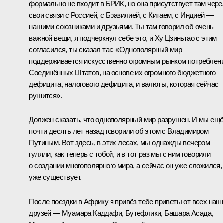
формально не входит в БРИК, но она присутствует там чере
свои связи с Россией, с Бразилией, с Китаем, с Индией —
нашими союзниками и друзьями. Ты там говорил об очень
важной вещи, я подчеркнул себе это, и Ху Цзиньтао с этим
согласился, ты сказал так: «Однополярный мир
поддерживается искусственно огромным рынком потреблен
Соединённых Штатов, на основе их огромного бюджетного
дефицита, налогового дефицита, и валюты, которая сейчас
рушится».
Должен сказать, что однополярный мир разрушен. И мы ещ
почти десять лет назад говорили об этом с Владимиром
Путиным. Вот здесь, в этих лесах, мы однажды вечером
гуляли, как теперь с тобой, и в тот раз мы с ним говорили
о создании многополярного мира, а сейчас он уже сложился,
уже существует.
После поездки в Африку я привёз тебе приветы от всех наш
друзей — Муамара Каддафи, Бутефлики, Башара Асада,