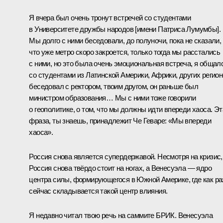
Я вчера был очень тронут встречей со студентами
в Университете дружбы народов [имени Патриса Лумумбы].
Мы долго с ними беседовали, до полуночи, пока не сказали,
что уже метро скоро закроется, только тогда мы расстались
с ними, но это была очень эмоциональная встреча, я общал
со студентами из Латинской Америки, Африки, других регион
беседовал с ректором, твоим другом, он раньше был
министром образования… Мы с ними тоже говорили
о геополитике, о том, что мы должны идти впереди хаоса. Эт
фраза, ты знаешь, принадлежит Че Геваре: «Мы впереди
хаоса».
Россия снова является супердержавой. Несмотря на кризис,
Россия снова твёрдо стоит на ногах, а Венесуэла — ядро
центра силы, формирующегося в Южной Америке, где как ра
сейчас складывается такой центр влияния.
Я недавно читал твою речь на саммите БРИК. Венесуэла