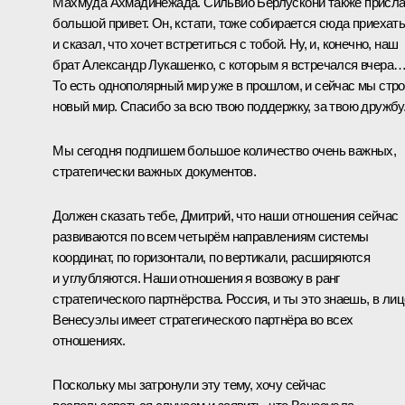
Махмуда Ахмадинежада. Сильвио Берлускони также присл
большой привет. Он, кстати, тоже собирается сюда приехать
и сказал, что хочет встретиться с тобой. Ну, и, конечно, наш
брат Александр Лукашенко, с которым я встречался вчера
То есть однополярный мир уже в прошлом, и сейчас мы стр
новый мир. Спасибо за всю твою поддержку, за твою дружбу
Мы сегодня подпишем большое количество очень важных,
стратегически важных документов.
Должен сказать тебе, Дмитрий, что наши отношения сейчас
развиваются по всем четырём направлениям системы
координат, по горизонтали, по вертикали, расширяются
и углубляются. Наши отношения я возвожу в ранг
стратегического партнёрства. Россия, и ты это знаешь, в лиц
Венесуэлы имеет стратегического партнёра во всех
отношениях.
Поскольку мы затронули эту тему, хочу сейчас