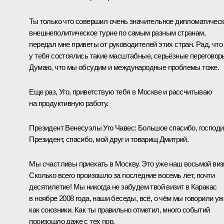
Ты только что совершил очень значительное дипломатичес
внешнеполитическое турне по самым разным странам,
передал мне приветы от руководителей этих стран. Рад, что
у тебя состоялись такие масштабные, серьёзные переговор
Думаю, что мы обсудим и международные проблемы тоже.
Еще раз, Уго, приветствую тебя в Москве и рассчитываю
на продуктивную работу.
Президент Венесуэлы Уго Чавес: Большое спасибо, господи
Президент, спасибо, мой друг и товарищ Дмитрий.
Мы счастливы приехать в Москву. Это уже наш восьмой визи
Сколько всего произошло за последние восемь лет, почти
десятилетие! Мы никогда не забудем твой визит в Каракас
в ноябре 2008 года, наши беседы, всё, о чём мы говорили уж
как союзники. Как ты правильно отметил, много событий
произошло даже с тех пор.