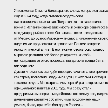
Я вспоминал Симона Боливара, его слова, которые он сказа
еще в 1824 году, когда пытался создать союз
латиноамериканских стран. Тогда только что завершилась
война с Испанией за независимость, и он вскоре решил созв
международный конгресс. Он написал всем президентам —
от Мехико до Буэнос-Айреса — письмо с изложением своег
видения и с предложением провести в Панаме конгресс
геополитической элиты. В его письме говорилось: процесс
мирового развития всё более ускоряется, и чтобы
не пострадать от этого процесса, мы должны всегда быть
впереди него.
Думаю, что мы как раз идём впереди, начиная с того времени
как страну возглавил Владимир Путин, с которым я сегодня
тоже встречусь. Мы встречались первый раз во время моего
официального визита в 2001 году. Мы сразу стали
предпринимать энергичные действия, поскольку предвидел
дальнейшее развитие событий, и мы продолжаем наши
усилия, благодаря тебе, благодаря России…