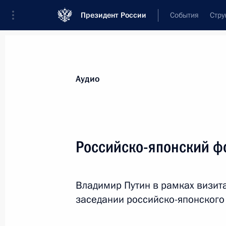
Президент России
События
Стру
Видеозаписи
Фотографии
Аудиозапи
Все материалы
Выступления
Совещан
Аудио
Показа
Российско-японский ф
Встреча с представителями
Владимир Путин в рамках визит
российских деловых кругов
заседании российско-японского