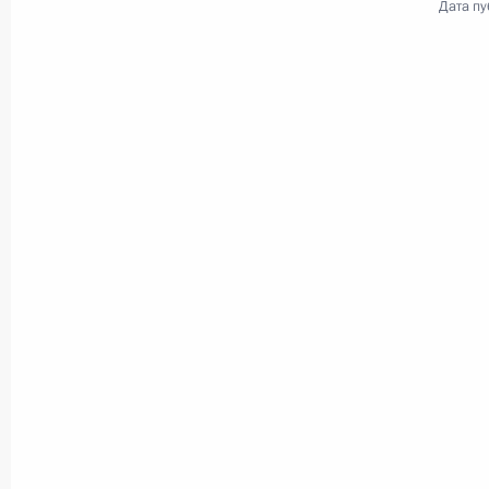
Дата пу
12 декабря 2016 года
Аудио, 4 мин.
Заседание наблюдательного
совета Агентства
стратегических инициатив