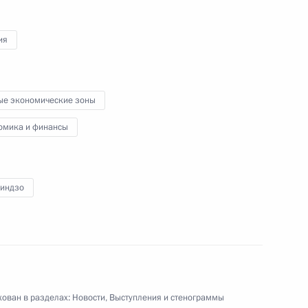
16 декабря 2016 года
Аудио, 38 мин.
ия
ые экономические зоны
омика и финансы
Синдзо
Приём по случаю Дня Героев
Отечества
ован в разделах:
Новости
,
Выступления и стенограммы