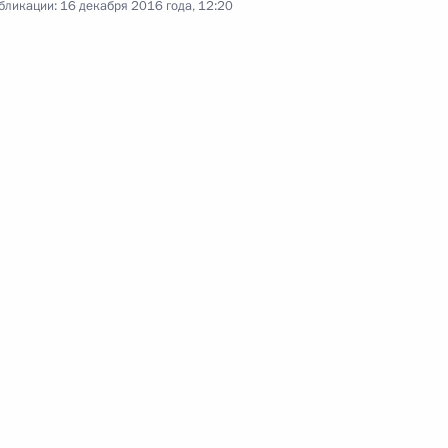
бликации:
16 декабря 2016 года, 12:20
9 декабря 2016 года
Аудио, 4 мин.
Владимир Путин принял участие
в ставшем традиционным
ежегодном торжественном приёме
по случаю празднования Дня
Героев Отечества.
Заседание Совета
по развитию гражданского
общества и правам человека