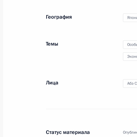
16 декабря 2016 года
Аудио, 6 мин.
География
Япон
Темы
Особ
Экон
Лица
Абэ 
Заседание Комиссии по вопросам
военно-технического
сотрудничества России
с иностранными государствами
Статус материала
Опублик