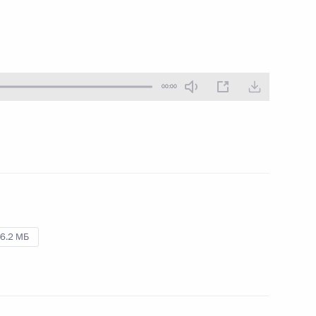
19 декабря 2016 года
Аудио, 8 мин.
00:00
6.2 МБ
Заявления для прессы и ответы
на вопросы журналистов по итогам
российско-японских переговоров