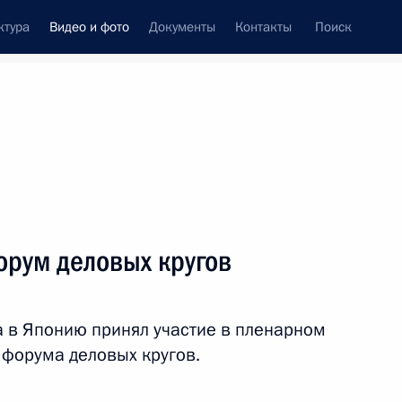
ктура
Видео и фото
Документы
Контакты
Поиск
си
ия, встречи
Встречи со СМИ
декабрь, 2016
ть следующие материалы
орум деловых кругов
Встреча с членами
а в Японию принял участие в пленарном
Правительства
 форума деловых кругов.