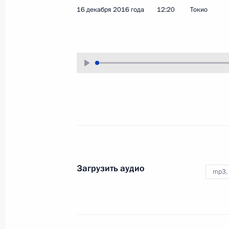
16 декабря 2016 года
12:20
Токио
19 декабря 2016 года
Аудио, 3 мин.
Загрузить аудио
mp3,
Российско-японский форум
деловых кругов