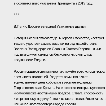
в соответствии с указанием Президента в 2013 году.
* * *
В.Путин:
Дорогие ветераны! Уважаемые друзья!
Сегодня Россия отмечает День Героев Отечества, чествует
тех, кто удостоен самых высоких наград нашей страны:
Золотых Звёзд, орденов Славы и Святого Георгия – и чьи
подвиги служат символом бескорыстия, силы духа,
преданности Родине.
Россия гордится своими героями, причём всех исторических
эпох и всех поколений. Гордится вами, кто в этот
торжественный день собрался в этом легендарном
Георгиевском зале Кремля. На его стенах история мужества
и самоотверженности наших предков. Отвага, способность
к жертвенному подвигу были и остаются важнейшим качест
национального характера народа России.