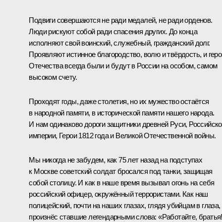
Подвиги совершаются не ради медалей, не ради орденов.
Люди рискуют собой ради спасения других. До конца
исполняют свой воинский, служебный, гражданский долг.
Проявляют истинное благородство, волю и твёрдость, и геро
Отечества всегда были и будут в России на особом, самом
высоком счету.
Проходят годы, даже столетия, но их мужество остаётся
в народной памяти, в исторической памяти нашего народа.
И нам одинаково дороги защитники древней Руси, Российск
империи, Герои 1812 года и Великой Отечественной войны.
Мы никогда не забудем, как 75 лет назад на подступах
к Москве советский солдат бросался под танки, защищая
собой столицу. И как в наше время вызывал огонь на себя
российский офицер, окружённый террористами. Как наш
полицейский, почти на наших глазах, глядя убийцам в глаза,
произнёс ставшие легендарными слова: «Работайте, братья!