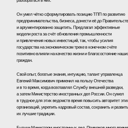
разобраться в них.
Он умел чётко сформулировать позицию ТПП по развитию
предпринимательства, бизнеса, донести её до Правительст
и аргументированно защитить. Предлагал эффективные
модели роста за счёт обновления промышленности
и привлечения новых инвестиций, так, чтобы усилия
государства на экономическом треке в конечном счёте
позитивно влияли на качество жизни и благосостояние наши
граждан.
Свой опыт, богатые знания, интуицию, талант управленца
Евгений Максимович применил на пользу Отечества
и в то время, когда возглавлял Службу внешней разведки,
а затем Министерство иностранных дел России. Он сумел
в трудное для этих ведомств время повысить авторитет эти
организаций, укрепить кадровый состав, сохранить и развит
их лучшие традиции.
Будучи Министром иностранных дел, Примаков много врем