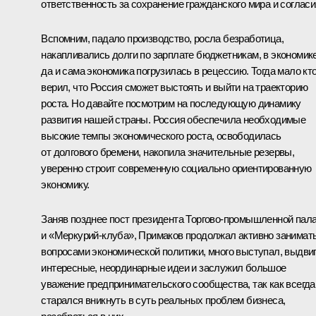
ответственность за сохранение гражданского мира и согласи
Вспомним, падало производство, росла безработица,
накапливались долги по зарплате бюджетникам, в экономике
да и сама экономика погрузилась в рецессию. Тогда мало кт
верил, что Россия сможет выстоять и выйти на траекторию
роста. Но давайте посмотрим на последующую динамику
развития нашей страны. Россия обеспечила необходимые
высокие темпы экономического роста, освободилась
от долгового бремени, накопила значительные резервы,
уверенно строит современную социально ориентированную
экономику.
Заняв позднее пост президента Торгово-промышленной пал
и «Меркурий-клуба», Примаков продолжал активно занимат
вопросами экономической политики, много выступал, выдви
интересные, неординарные идеи и заслужил большое
уважение предпринимательского сообщества, так как всегда
старался вникнуть в суть реальных проблем бизнеса,