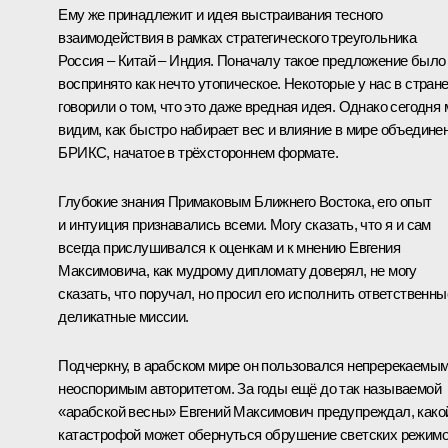
Ему же принадлежит и идея выстраивания тесного
взаимодействия в рамках стратегического треугольника
Россия – Китай – Индия. Поначалу такое предложение было
воспринято как нечто утопическое. Некоторые у нас в стран
говорили о том, что это даже вредная идея. Однако сегодня
видим, как быстро набирает вес и влияние в мире объедине
БРИКС, начатое в трёхстороннем формате.
Глубокие знания Примаковым Ближнего Востока, его опыт
и интуиция признавались всеми. Могу сказать, что я и сам
всегда прислушивался к оценкам и к мнению Евгения
Максимовича, как мудрому дипломату доверял, не могу
сказать, что поручал, но просил его исполнить ответственны
деликатные миссии.
Подчеркну, в арабском мире он пользовался непререкаемым
неоспоримым авторитетом. За годы ещё до так называемой
«арабской весны» Евгений Максимович предупреждал, како
катастрофой может обернуться обрушение светских режим