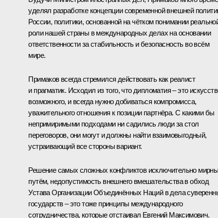
уделял разработке концепции современной внешней полити
России, политики, основанной на чётком понимании реально
роли нашей страны в международных делах на основании
ответственности за стабильность и безопасность во всём
мире.
Примаков всегда стремился действовать как реалист
и прагматик. Исходил из того, что дипломатия – это искусств
возможного, и всегда нужно добиваться компромисса,
уважительного отношения к позиции партнёра. С какими бы
непримиримыми подходами ни садились люди за стол
переговоров, они могут и должны найти взаимовыгодный,
устраивающий все стороны вариант.
Решение самых сложных конфликтов исключительно мирн
путём, недопустимость внешнего вмешательства в обход
Устава Организации Объединённых Наций в дела суверенн
государств – это тоже принципы международного
сотрудничества, которые отстаивал Евгений Максимович.