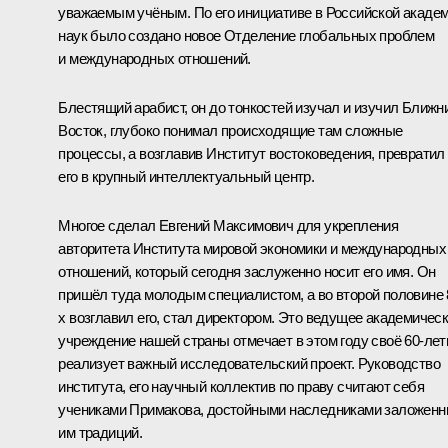
уважаемым учёным. По его инициативе в Российской акаде
наук было создано новое Отделение глобальных проблем
и международных отношений.
Блестящий арабист, он до тонкостей изучал и изучил Ближн
Восток, глубоко понимал происходящие там сложные
процессы, а возглавив Институт востоковедения, превратил
его в крупный интеллектуальный центр.
Многое сделал Евгений Максимович для укрепления
авторитета Института мировой экономики и международных
отношений, который сегодня заслуженно носит его имя. Он
пришёл туда молодым специалистом, а во второй половине 
х возглавил его, стал директором. Это ведущее академичес
учреждение нашей страны отмечает в этом году своё 60-лет
реализует важный исследовательский проект. Руководство
института, его научный коллектив по праву считают себя
учениками Примакова, достойными наследниками заложен
им традиций.