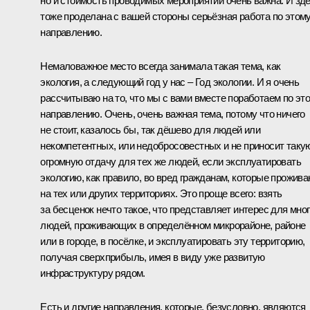
но и стоимость проводимых мероприятий очень важна. И зд
тоже проделана с вашей стороны серьёзная работа по этом
направлению.
Немаловажное место всегда занимала такая тема, как
экология, а следующий год у нас – Год экологии. И я очень
рассчитываю на то, что мы с вами вместе поработаем по эт
направлению. Очень, очень важная тема, потому что ничего
не стоит, казалось бы, так дёшево для людей или
некомпетентных, или недобросовестных и не приносит таку
огромную отдачу для тех же людей, если эксплуатировать
экологию, как правило, во вред гражданам, которые прожив
на тех или других территориях. Это проще всего: взять
за бесценок нечто такое, что представляет интерес для мно
людей, проживающих в определённом микрорайоне, районе
или в городе, в посёлке, и эксплуатировать эту территорию,
получая сверхприбыль, имея в виду уже развитую
инфраструктуру рядом.
Есть и другие направления, которые, безусловно, являются