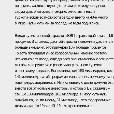
не помню, соответствующие те самые международные
структуры, о которых я говорил, они ставят наши
туристические возможности сегодня где‑то на 49-е место
в мире. Чуть-чуть мы за последние годы поднялись.
Вклад туристической отрасли в ВВП страны крайне мал: 1,6
процента. В странах, где этой отрасли экономики уделяется
больше внимания, это примерно 10 и больше процентов.
То есть потенциал у нас колоссальный. Именно поэтому
несколько лет назад, ещё до всех экономических сложносте
мы приняли решение о развитии внутреннего туризма
и программу создали. Вы сказали, там 150 миллиардов, там
141 миллиард, в этой программе, изначально, по‑моему, на т
года предусматривалось. Из них львиную долю должны бы
внести вот эти самые инвесторы, о которых Вы сказали, –
свыше 100 миллиардов, 101 миллиард. Я могу чуть-чуть
ошибиться, но, по‑моему, 31 миллиард – это федеральные
деньги и где‑то 19 или 13–19 – это региональные.