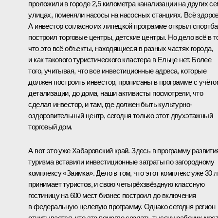
проложили в городе 2,5 километра канализации на других с
улицах, поменяли насосы на насосных станциях. Всё здоров
А инвестор согласно их липецкой программе открыл спортба
построил торговые центры, детские центры. Но дело всё в т
что это всё объекты, находящиеся в разных частях города,
и как такового туристического кластера в Ельце нет. Более
того, учитывая, что все инвестиционные адреса, которые
должен построить инвестор, прописаны в программе с учёто
детализации, до дома, наши активисты посмотрели, что
сделал инвестор, и там, где должен быть культурно-
оздоровительный центр, сегодня только этот двухэтажный
торговый дом.
А вот это уже Хабаровский край. Здесь в программу развити
туризма вставили инвестиционные затраты по загородному
комплексу «Заимка». Дело в том, что этот комплекс уже 30 л
принимает туристов, и свою четырёхзвёздную классную
гостиницу на 600 мест бизнес построил до включения
в федеральную целевую программу. Однако сегодня регион
отчитывается, что это помогло создать тысячу рабочих мес