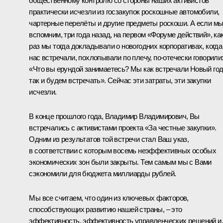
общественному контролю со стороны наших активистов
практически исчезли из госзакупок роскошные автомобили,
чартерные перелёты и другие предметы роскоши. А если м
вспомним, три года назад, на первом «Форуме действий», ка
раз мы тогда докладывали о новогодних корпоративах, когда
нас встречали, похлопывали по плечу, по‑отечески говорили
«Что вы ерундой занимаетесь? Мы как встречали Новый год
так и будем встречать». Сейчас эти затраты, эти закупки
исчезли.
В конце прошлого года, Владимир Владимирович, Вы
встречались с активистами проекта «За честные закупки».
Одним из результатов той встречи стал Ваш указ,
в соответствии с которым восемь неэффективных особых
экономических зон были закрыты. Тем самым мы с Вами
сэкономили для бюджета миллиарды рублей.
Мы все считаем, что один из ключевых факторов,
способствующих развитию нашей страны, – это
эффективность, эффективность управленческих решений и,