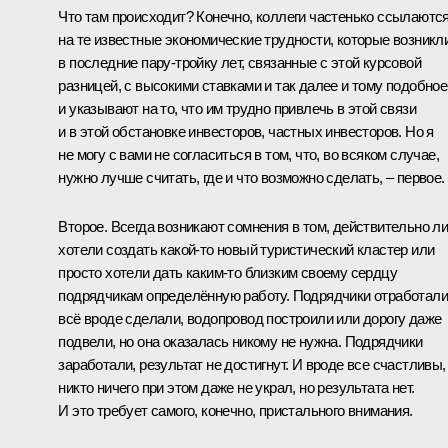
Что там происходит? Конечно, коллеги частенько ссылаютс
на те известные экономические трудности, которые возникл
в последние пару-тройку лет, связанные с этой курсовой
разницей, с высокими ставками и так далее и тому подобное
и указывают на то, что им трудно привлечь в этой связи
и в этой обстановке инвесторов, частных инвесторов. Но я
не могу с вами не согласиться в том, что, во всяком случае,
нужно лучше считать, где и что возможно сделать, – первое.
Второе. Всегда возникают сомнения в том, действительно л
хотели создать какой‑то новый туристический кластер или
просто хотели дать каким‑то близким своему сердцу
подрядчикам определённую работу. Подрядчики отработали
всё вроде сделали, водопровод построили или дорогу даже
подвели, но она оказалась никому не нужна. Подрядчики
заработали, результат не достигнут. И вроде все счастливы,
никто ничего при этом даже не украл, но результата нет.
И это требует самого, конечно, пристального внимания.