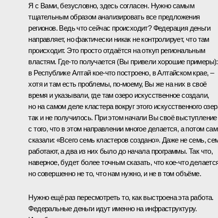
Я с Вами, безусловно, здесь согласен. Нужно самым
тщательным образом анализировать все предложения
регионов. Ведь что сейчас происходит? Федерация деньги
направляет, но фактически никак не контролирует, что там
происходит. Это просто отдаётся на откуп региональным
властям. Где‑то получается (Вы привели хорошие примеры):
в Республике Алтай кое‑что построено, в Алтайском крае, –
хотя и там есть проблемы, по‑моему, Вы же на них в своё
время и указывали, где там озеро искусственное создали,
но на самом деле кластера вокруг этого искусственного озер
так и не получилось. При этом начали Вы своё выступление
с того, что в этом направлении многое делается, а потом сам
сказали: «Всего семь кластеров создано». Даже не семь, се
работают, а два из них было до начала программы. Так что,
наверное, будет более точным сказать, что кое‑что делается
но совершенно не то, что нам нужно, и не в том объёме.
Нужно ещё раз пересмотреть то, как выстроена эта работа.
Федеральные деньги идут именно на инфраструктуру.