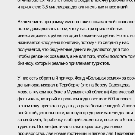
и привлекло 3,5 миллиарда дополнительных инвестиций.
Включение в программу именно таких показателей позволяе
потом докладывать о том, что у нас три привлечённых
инвестиционных рубля на один бюджетный рубль. Но это вс
называется «подмена понятий», потому что сегодня у нас
получается, что бюджетные деньги выделяются для того,
чтобы регион их осваивал, а не для того, чтобы помогать то
бизнесу, который реально привлекает туристов.
У нас есть обратный пример. Фонд «Большая земля» за сво
деньги организовал в Териберке (это на берегу Баренцева
моря, в глухом посёлке в Мурманской области) Арктический
фестиваль, который в прошлом году посетило 600 человек,
в этом году приехало туда в два раза больше людей. И посл
всей этой деятельности, которую предприниматели делали
за свой счёт, Териберку, в общей сложности, посетило 5 тыс
туристов. После фестиваля там открылось два новых
производства, две новые гостиницы и первое для Териберки