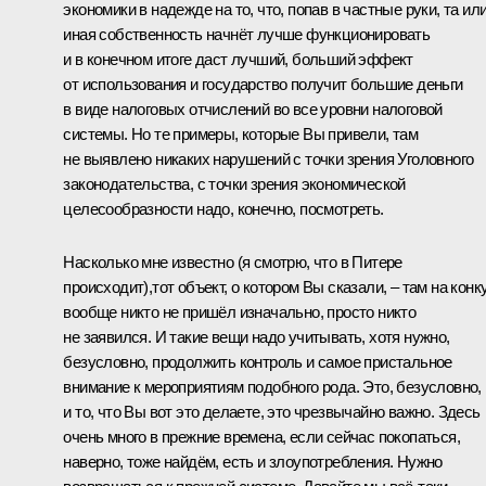
экономики в надежде на то, что, попав в частные руки, та ил
иная собственность начнёт лучше функционировать
и в конечном итоге даст лучший, больший эффект
от использования и государство получит большие деньги
в виде налоговых отчислений во все уровни налоговой
системы. Но те примеры, которые Вы привели, там
не выявлено никаких нарушений с точки зрения Уголовного
законодательства, с точки зрения экономической
целесообразности надо, конечно, посмотреть.
Насколько мне известно (я смотрю, что в Питере
происходит),тот объект, о котором Вы сказали, – там на конк
вообще никто не пришёл изначально, просто никто
не заявился. И такие вещи надо учитывать, хотя нужно,
безусловно, продолжить контроль и самое пристальное
внимание к мероприятиям подобного рода. Это, безусловно,
и то, что Вы вот это делаете, это чрезвычайно важно. Здесь
очень много в прежние времена, если сейчас покопаться,
наверно, тоже найдём, есть и злоупотребления. Нужно