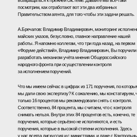
возвращаться к прежней системе. Давайте мы всё‑таки
посмотрим, как отработают вот эти два избранных
Правительством агента, для того чтобы эти задачи решать.
А.Бречалов:
Владимир Владимирович, мониторинг исполнен
майских указов, безусловно, главное направление нашей
работы. Я напомню коллегам, что три года назад, на первом
«Форуме действий», Владимир Владимирович, Вы поручили
разработать механизм учёта мнения Общероссийского
народного фронта при осуществлении контроля
за исполнением поручений.
Что мы имеем сейчас в цифрах из 171 поручения, по которы
мы дали свою экспертизу? К сожалению, мы констатируем, 
только 16 процентов мы рекомендовали снять с контроля.
Соответственно, 84 процента, мы считаем, что с контроля
снимать нельзя. Внутри этих 84 процентов есть, конечно, те
поручения, которые серьёзно не исполняются, и есть
поручения, которые в высокой степени исполнения. Здесь
у нас всегда дискуссия и с министрами, и даже с Контрольн