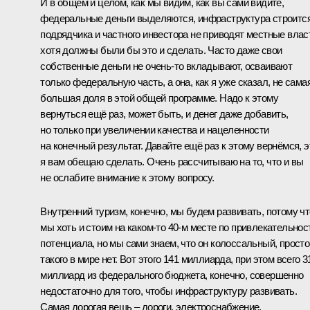
И в общем и целом, как мы видим, как вы сами видите,
федеральные деньги выделяются, инфраструктура строится
подрядчика и частного инвестора не приводят местные влас
хотя должны были бы это и сделать. Часто даже свои
собственные деньги не очень‑то вкладывают, осваивают
только федеральную часть, а она, как я уже сказал, не сама
большая доля в этой общей программе. Надо к этому
вернуться ещё раз, может быть, и денег даже добавить,
но только при увеличении качества и нацеленности
на конечный результат. Давайте ещё раз к этому вернёмся, э
я вам обещаю сделать. Очень рассчитываю на то, что и вы
не ослабите внимание к этому вопросу.
Внутренний туризм, конечно, мы будем развивать, потому чт
мы хоть и стоим на каком‑то 40-м месте по привлекательнос
потенциала, но мы сами знаем, что он колоссальный, просто
такого в мире нет. Вот этого 141 миллиарда, при этом всего 3
миллиард из федерального бюджета, конечно, совершенно
недостаточно для того, чтобы инфраструктуру развивать.
Самая дорогая вещь – дороги, электроснабжение,