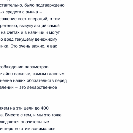
йствительно, было подтверждено,
ных средств с рынка –
льского хозяйства
1
ершение всех операций, в том
ости
бретению, выкупу акций самой
на счетах и в наличии и могут
во вред текущему денежному
нка. Это очень важно, я вас
 соблюдении параметров
вычайно важным, самым главным,
4
лнение наших обязательств перед
влений – это лекарственное
яем на эти цели до 400
ческим вопросам
1
2м
. Вместе с тем, и мы это тоже
блюдаются значительные
нистерство этим занималось