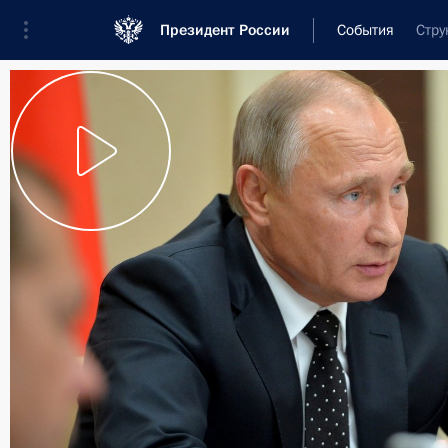
Президент России
События
Стру
Президент
Администрация
Государст
Новости
Стенограммы
Поездки
Те
Рубрикация материалов
Все материалы
Послания Федеральному Собранию
Заявления по важнейшим вопросам
Совещания, заседания, рабочие встречи
Речи и обращения