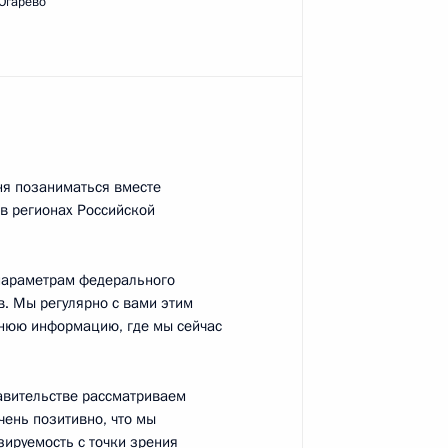
-Огарёво
м
оссийско-индийских
4
7м
м
ня позаниматься вместе
в регионах Российской
их переговорах
4
 параметрам федерального
. Мы регулярно с вами этим
днюю информацию, где мы сейчас
м
авительстве рассматриваем
чень позитивно, что мы
зируемость с точки зрения