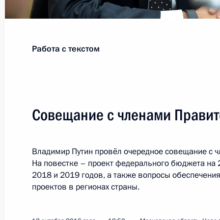
Показа
Работа с текстом
Встреча лидеров БРИКС с членами
16 октября 2016 года, 11:50
Гоа
Совещание с членами Правит
15 октября 2016 года, суббота
Владимир Путин провёл очередное совещание с ч
Встреча с Президентом ЮАР Джей
На повестке – проект федерального бюджета на 
15 октября 2016 года, 16:30
Индия, Беноли
2018 и 2019 годов, а также вопросы обеспечени
проектов в регионах страны.
Встреча с Председателем КНР Си 