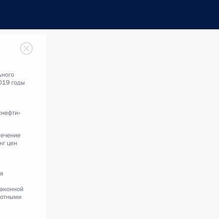
ьного
019 годы
снефти»
печение
нг цен
ля
законной
вотными