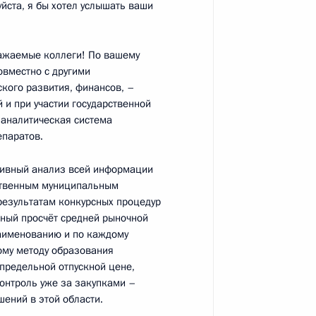
йста, я бы хотел услышать ваши
 Альбертом II
6
жаемые коллеги! По вашему
овместно с другими
кого развития, финансов, –
и при участии государственной
-аналитическая система
ьберт II открыли выставку
10
епаратов.
истории»
тивный анализ всей информации
ственным муниципальным
 результатам конкурсных процедур
нный просчёт средней рыночной
аименованию и по каждому
ому методу образования
 предельной отпускной цене,
кого конкурса «Учитель года
9
5м
онтроль уже за закупками –
ений в этой области.