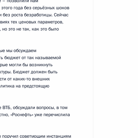
е – позволили нам
ного форума «Россия –
3
7м
этого года без серьёзных шоков
 без роста безработицы. Сейчас
овиях тех ценовых параметров,
область
но это не так, как это было
орые мы обсуждаем
к
ть бюджет от так называемой
орые могли бы возникнуть
джепом Тайипом Эрдоганом
10
11м
ктуры. Бюджет должен быть
сти от каких‑то внешних
олитика на предстоящую
в Стамбуле
12
14м
 ВТБ, обсуждали вопросы, в том
тно, «Роснефть» уже перечислила
 я поручил советующим инстанциям