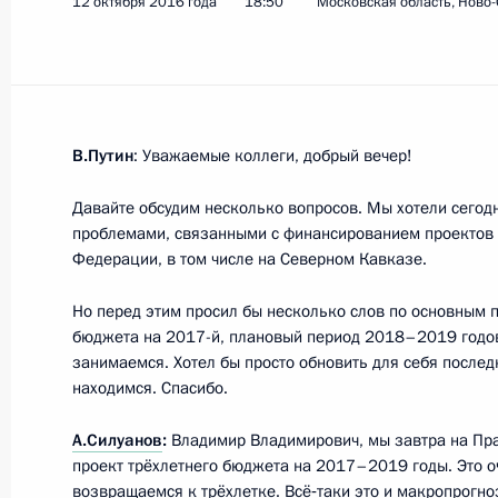
12 октября 2016 года
18:50
Московская область, Ново
15 октября 2016 года, 14:50
Индия, Беноли
Заявление для прессы по итогам р
В.Путин
: Уважаемые коллеги, добрый вечер!
переговоров
15 октября 2016 года, 11:40
Индия, Беноли
Давайте обсудим несколько вопросов. Мы хотели сегод
проблемами, связанными с финансированием проектов 
Федерации, в том числе на Северном Кавказе.
Выступление на российско-индийск
Но перед этим просил бы несколько слов по основным
в расширенном составе
бюджета на 2017-й, плановый период 2018–2019 годов
занимаемся. Хотел бы просто обновить для себя после
15 октября 2016 года, 10:30
Индия, Беноли
находимся. Спасибо.
А.Силуанов
:
Владимир Владимирович, мы завтра на Пр
проект трёхлетнего бюджета на 2017–2019 годы. Это о
13 октября 2016 года, четверг
возвращаемся к трёхлетке. Всё‑таки это и макропрогно