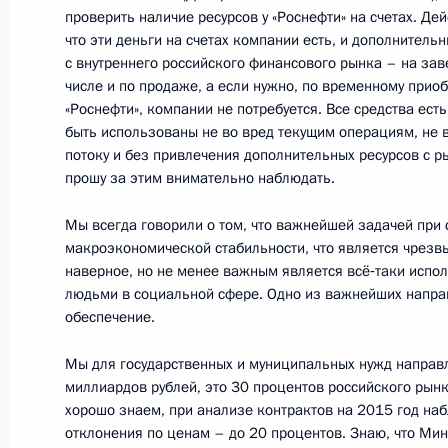
9 октября 2016 года, воскресенье
проверить наличие ресурсов у «Роснефти» на счетах. Де
что эти деньги на счетах компании есть, и дополнитель
Поздравление с Днём работника се
с внутреннего российского финансового рынка – на зав
и перерабатывающей промышленн
числе и по продаже, а если нужно, по временному прио
«Роснефти», компании не потребуется. Все средства есть 
9 октября 2016 года, 09:00
быть использованы не во вред текущим операциям, не 
потоку и без привлечения дополнительных ресурсов с ры
прошу за этим внимательно наблюдать.
6 октября 2016 года, четверг
Мы всегда говорили о том, что важнейшей задачей при
макроэкономической стабильности, что является чрез
Встреча с Антоном Алихановым
наверное, но не менее важным является всё‑таки испо
6 октября 2016 года, 15:45
Москва, Кремль
людьми в социальной сфере. Одно из важнейших напра
обеспечение.
Мы для государственных и муниципальных нужд направл
Совещание по социально-экономи
миллиардов рублей, это 30 процентов российского рынка
хорошо знаем, при анализе контрактов на 2015 год на
6 октября 2016 года, 15:05
Москва, Кремль
отклонения по ценам – до 20 процентов. Знаю, что Ми