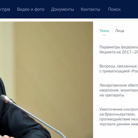
ктура
Видео и фото
Документы
Контакты
Поиск
венный Совет
Совет Безопасности
Комиссии и советы
Темы
Лица
леграммы
Сведения о Президенте
октябрь, 2016
Параметры федерал
бюджета на 2017–2
Вопросы, связанные
с приватизацией «Ро
Встречи с представителями сообществ
Лекарственное обес
населения, монитори
Пресс-конференции
на препараты
Интервью
Ужесточение контро
за браконьерством,
Статьи
противодействие не
торговле дикими жи