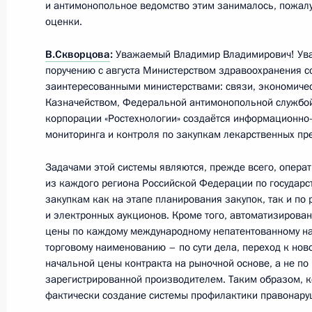
и антимонопольное ведомство этим занималось, пожалу
оценки.
Встреча с правящим Князем Монако
В.Скворцова
:
Уважаемый Владимир Владимирович! Ува
6 октября 2016 года, 13:00
Москва, Кремль
поручению с августа Министерством здравоохранения с
заинтересованными министерствами: связи, экономичес
Казначейством, Федеральной антимонопольной службой 
корпорации «Ростехнологии» создаётся информационно
Владимир Путин и Князь Монако Ал
мониторинга и контроля по закупкам лекарственных пр
«Романовы и Гримальди. Три века 
Задачами этой системы являются, прежде всего, опера
6 октября 2016 года, 12:30
Москва
из каждого региона Российской Федерации по государ
закупкам как на этапе планирования закупок, так и по
и электронных аукционов. Кроме того, автоматизирова
цены по каждому международному непатентованному н
5 октября 2016 года, среда
торговому наименованию – по сути дела, переход к нов
начальной цены контракта на рыночной основе, а не по
Встреча с победителями всероссийс
зарегистрированной производителем. Таким образом, к
России – 2016»
фактически создание системы профилактики правонаруш
5 октября 2016 года, 15:30
Москва, Кремль