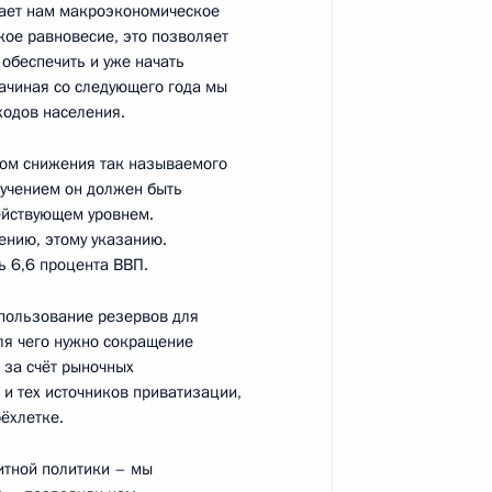
ивает нам макроэкономическое
 «Россия зовёт!»
:
5
ое равновесие, это позволяет
обеспечить и уже начать
ачиная со следующего года мы
ходов населения.
том снижения так называемого
ручением он должен быть
ародных спортивных
3
2м
действующем уровнем.
ению, этому указанию.
ь 6,6 процента ВВП.
область
спользование резервов для
ля чего нужно сокращение
 за счёт рыночных
ической культуры и спорта
9
10м
 и тех источников приватизации,
область
ёхлетке.
итной политики – мы