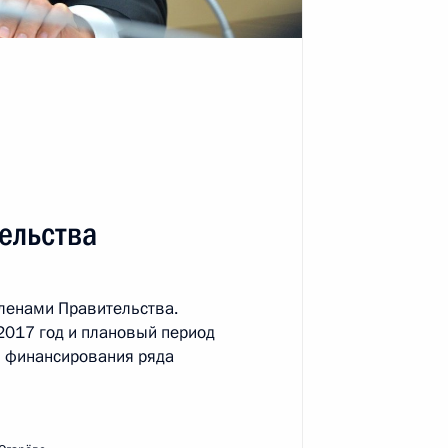
ть следующие материалы
 Делового совета БРИКС
2
3м
ельства
ленами Правительства.
кобом Зумой
4
2017 год и плановый период
м
я финансирования ряда
Цзиньпином
8