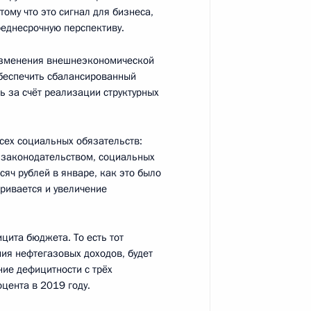
Россия сегодня»
тому что это сигнал для бизнеса,
еднесрочную перспективу.
 изменения внешнеэкономической
обеспечить сбалансированный
ь за счёт реализации структурных
сех социальных обязательств:
рналистов телеканала TF1
3
с законодательством, социальных
сяч рублей в январе, как это было
тривается и увеличение
ва
6
23м
ита бюджета. То есть тот
ния нефтегазовых доходов, будет
асть, Ново-Огарёво
ие дефицитности с трёх
цента в 2019 году.