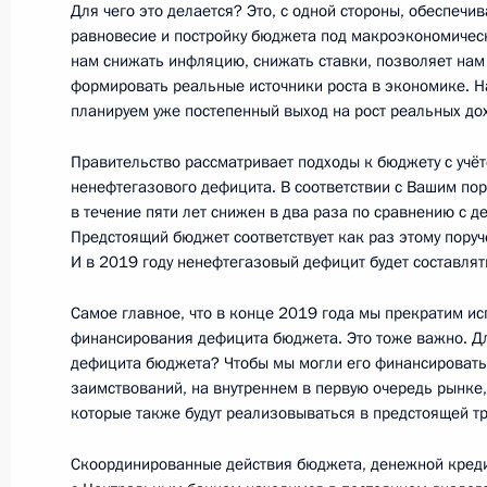
Для чего это делается? Это, с одной стороны, обеспеч
Инвестиционный форум ВТБ Капитал
равновесие и постройку бюджета под макроэкономическ
12 октября 2016 года, 16:30
Москва
нам снижать инфляцию, снижать ставки, позволяет нам 
формировать реальные источники роста в экономике. Н
планируем уже постепенный выход на рост реальных до
11 октября 2016 года, вторник
Правительство рассматривает подходы к бюджету с учё
ненефтегазового дефицита. В соответствии с Вашим по
Встреча с представителями междун
в течение пяти лет снижен в два раза по сравнению с 
организаций
Предстоящий бюджет соответствует как раз этому поруч
И в 2019 году ненефтегазовый дефицит будет составлят
11 октября 2016 года, 20:10
Владимирская 
Самое главное, что в конце 2019 года мы прекратим и
финансирования дефицита бюджета. Это тоже важно. Д
дефицита бюджета? Чтобы мы могли его финансировать
Заседание Совета по развитию физ
заимствований, на внутреннем в первую очередь рынке,
11 октября 2016 года, 19:10
Владимирская 
которые также будут реализовываться в предстоящей тр
Скоординированные действия бюджета, денежной кред