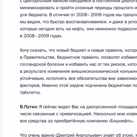
с Центральным банком находимся в постоянном диалог
Открытие Международного спортив
минимизировать и пройти сложные периоды прошлого и 
спортивная держава»
для бюджета. В отличие от 2008–2009 годов мы прошли
мы видим, что быстро восстанавливаемся, и даже в усл
11 октября 2016 года, 17:00
Владимирская 
которые сегодня есть на нефть, они немножко подросли, 
в 2008–2009 годах.
Хочу сказать, что новый бюджет и новые правила, кот
10 октября 2016 года, понедельни
в Правительстве, бюджетное правило, позволят избави
голландской болезни и избавить нас от тех рисков, кот
Встреча с Президентом Турции Ре
в результате изменения внешнеэкономической конъюн
10 октября 2016 года, 20:20
Стамбул
устойчивым, исполнять все обязательства вне зависимо
факторов. Именно этой задаче подчинена бюджетная п
трёхлетку.
Мировой энергетический конгресс 
В.Путин:
Я сейчас видел Вас на дискуссионной площадке
числе связанные с приватизацией. Насколько мне извес
10 октября 2016 года, 16:00
Стамбул
все средства за приобретённую компанию «Башнефть».
Что очень важно (Дмитрий Анатольевич знает об этом),