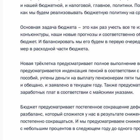
Интервью Владимира Путина МИА «
и нашей бюджетной, и налоговой, главное, политики. По
как мы будем реализовывать бюджетную политику на ср
и информагентству IANS
13 октября 2016 года, 09:40
Основная задача бюджета – это как раз учесть все те
конъюнктуры, наши новые прогнозы и соответственно 
бюджет. И балансировать мы его будем в первую очеред
мер в расходной части бюджета.
12 октября 2016 года, среда
Новая трёхлетка предусматривает полное выполнение в
Ответы на вопросы французских жу
предусматривается индексация пенсий в соответствии 
12 октября 2016 года, 21:15
Ковров
пособий, учтены деньги на выплату пенсионерам пяти ты
и обещано, и заявлено в текущем году. Также предусма
заработных плат в соответствии с майскими указами.
Совещание с членами Правительст
Бюджет предусматривает постепенное сокращение дефиц
разбаланс, который сложился у нас в результате сниже
12 октября 2016 года, 18:50
Московская обл
постепенно сокращаться. И мы предусматриваем снижен
с небольшим процентов в следующем году до одного про