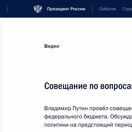
Президент России
События
Стру
Видеозаписи
Фотографии
Аудиозапи
Все материалы
Выступления
Совещан
Видео
Показа
Совещание по вопрос
Мировой энергетический
Владимир Путин провёл совеща
конгресс в Стамбуле
федерального бюджета. Обсужд
политики на предстоящий перио