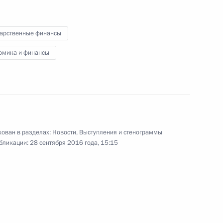
сотрудничества России
и Казахстана
дарственные финансы
омика и финансы
4 октября 2016 года
Видео, 11 мин.
ован в разделах:
Новости
,
Выступления и стенограммы
бликации:
28 сентября 2016 года, 15:15