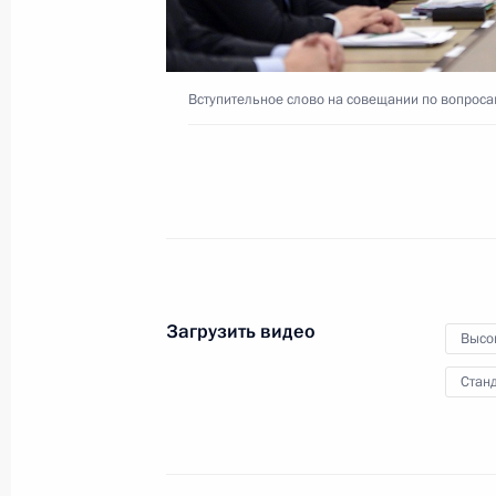
«Учитель года России –
2016»
5 октября 2016 года
Видео, 5 мин.
Вступительное слово на совещании по вопро
Загрузить видео
Высо
Станд
Президент выступил