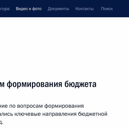
ктура
Видео и фото
Документы
Контакты
Поиск
си
ия, встречи
Встречи со СМИ
октябрь, 2016
ть следующие материалы
ам формирования бюджета
Совещание по социально-
ние по вопросам формирования
экономическим вопросам
ались ключевые направления бюджетной
д.