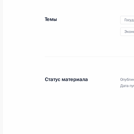
на заседании
Государственной Думы
Темы
Госу
Экон
5 октября 2016 года
Видео, 18 мин.
Статус материала
Опублик
Дата пу