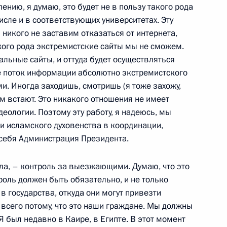
лению, я думаю, это будет не в пользу такого рода
числе и в соответствующих университетах. Эту
 никого не заставим отказаться от интернета,
 Комиссии по модернизации
1
18м
кого рода экстремистские сайты мы не сможем.
омики России
льные сайты, и оттуда будет осуществляться
же поток информации абсолютно экстремистского
ирская область
и. Иногда заходишь, смотришь (я тоже захожу,
м встают. Это никакого отношения не имеет
деологии. Поэтому эту работу, я надеюсь, мы
ладимирской области
1
 исламского духовенства в координации,
 себя Администрация Президента.
ирская область
ала, – контроль за выезжающими. Думаю, что это
роль должен быть обязательно, и не только
 в государства, откуда они могут привезти
всего потому, что это наши граждане. Мы должны
 Я был недавно в Каире, в Египте. В этот момент
 Ответы на вопросы ведущего
1
28м