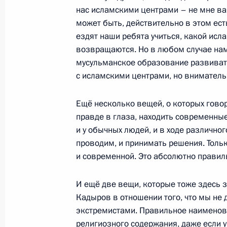
26 августа 2009 года, 16:00
Улан-Батор
нас исламскими центрами – не мне вам
может быть, действительно в этом ест
ездят наши ребята учиться, какой исла
Выступление на торжественном со
возвращаются. Но в любом случае нам 
летию совместной победы на Халхи
мусульманское образование развивать 
с исламскими центрами, но вниматель
26 августа 2009 года, 12:00
Улан-Батор
Ещё несколько вещей, о которых гово
правде в глаза, находить современны
Выступление на церемонии вручени
и у обычных людей, и в ходе различно
монгольским и российским ветеран
проводим, и принимать решения. Тольк
на Халхин-Голе
и современной. Это абсолютно правил
26 августа 2009 года, 11:30
Улан-Батор
И ещё две вещи, которые тоже здесь з
Кадыров в отношении того, что мы не
экстремистами. Правильное наименован
25 августа 2009 года, вторник
религиозного содержания, даже если у н