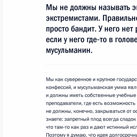
Мы не должны называть э
Заключительное слово на встрече 
экстремистами. Правильн
регионов Северного Кавказа
просто бандит. У него не
28 августа 2009 года, 15:00
Сочи
если у него где‑то в голо
мусульманин.
Вступительное слово на встрече с 
регионов Северного Кавказа
28 августа 2009 года, 14:00
Сочи
Мы как суверенное и крупное государс
конфессий, и мусульманская умма явл
и должны иметь собственные учебные
преподаватели, где есть возможность
26 августа 2009 года, среда
не должны, конечно, закрываться от о
знаете: запретный плод всегда сладок 
Ответы на вопросы журналистов по
что там‑то как раз и дают истинный ис
в Монголию
Поэтому я думаю, что идея долгосроч