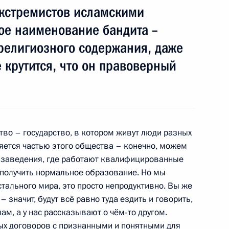
кстремистов исламскими
с муфтиями и руководителями
ое наименование бандита –
т религиозного содержания, даже
ве крутится, что он правоверный
муфтиями и руководителями
6м
тво – государство, в котором живут люди разных
яется частью этого общества – конечно, можем
 заведения, где работают квалифицированные
 получить нормальное образование. Но мы
стального мира, это просто непродуктивно. Вы же
– значит, будут всё равно туда ездить и говорить,
 завершении визита
лам, а у нас рассказывают о чём‑то другом.
ных договоров с признанными и понятными для