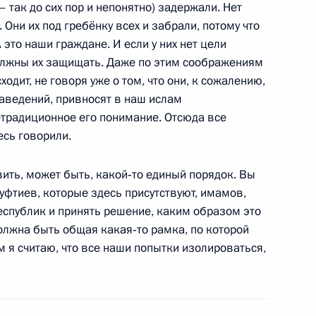
– так до сих пор и непонятно) задержали. Нет
 Ревенко
 Они их под гребёнку всех и забрали, потому что
 это наши граждане. И если у них нет цели
олжны их защищать. Даже по этим соображениям
одит, не говоря уже о том, что они, к сожалению,
аведений, привносят в наш ислам
етрадиционное его понимание. Отсюда все
ченской Республики
1
сь говорили.
ить, может быть, какой‑то единый порядок. Вы
уфтиев, которые здесь присутствуют, имамов,
еспублик и принять решение, каким образом это
должна быть общая какая‑то рамка, по которой
нгушетии Юнус-Беком
1
3м
м я считаю, что все наши попытки изолироваться,