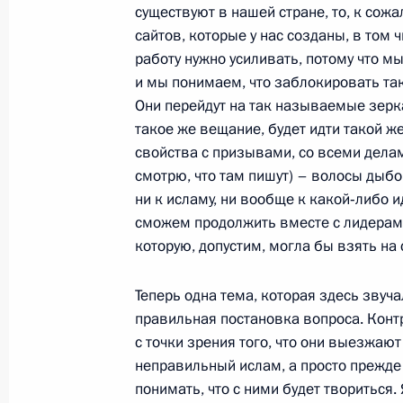
существуют в нашей стране, то, к сожа
сайтов, которые у нас созданы, в том 
работу нужно усиливать, потому что мы
Вступительное слово на заседании
и мы понимаем, что заблокировать та
и технологическому развитию экон
Они перейдут на так называемые зерка
такое же вещание, будет идти такой 
31 августа 2009 года, 15:00
Покров, Владим
свойства с призывами, со всеми делам
смотрю, что там пишут) – волосы дыбо
ни к исламу, ни вообще к какой‑либо и
Рабочая встреча с губернатором В
сможем продолжить вместе с лидерами
Николаем Виноградовым
которую, допустим, могла бы взять на
31 августа 2009 года, 14:00
Покров, Владим
Теперь одна тема, которая здесь звуч
правильная постановка вопроса. Конт
с точки зрения того, что они выезжают
30 августа 2009 года, воскресенье
неправильный ислам, а просто прежде 
понимать, что с ними будет твориться.
Разговор с Дмитрием Медведевым.