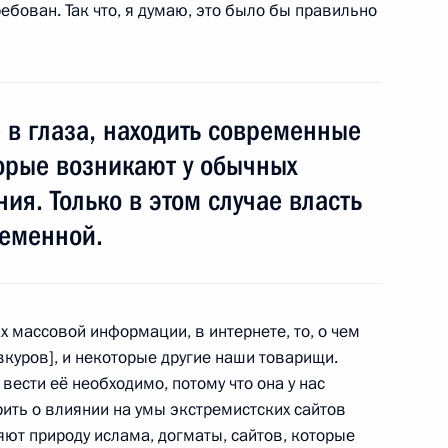
ебован. Так что, я думаю, это было бы правильно
о правам ребёнка назначен
1
ь
е в глаза, находить современные
торые возникают у обычных
ия. Только в этом случае власть
средней общеобразовательной
1
ременной.
х массовой информации, в интернете, то, о чем
куров], и некоторые другие наши товарищи.
 вести её необходимо, потому что она у нас
рить о влиянии на умы экстремистских сайтов
1
8м
ют природу ислама, догматы, сайтов, которые