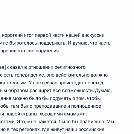
ть следующие материалы
 короткий итог первой части нашей дискуссии.
 мне бы хотелось поддержать. И думаю, что часть
в президентские поручения.
и Владимиром Торлоповым
1
асть, Горки
иев] сказал в отношении религиозного
с есть телевидение, оно действительно должно
ственным. У нас сейчас происходит переход
ным образом расширит все возможности. Думаю,
м ИТАР-ТАСС Виталием
1
щания можно было бы подумать о том, чтобы
чтобы там было преподавание и полноценное
асть, Горки
для нашей страны, хорошими имамами,
огами. Это, мне кажется, было бы правильно. Мы
чно в тех регионах, где живут наши российские