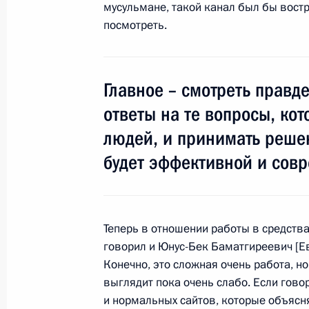
мусульмане, такой канал был бы востр
1 сентября 2009 года, вторник
посмотреть.
Уполномоченным при Президенте п
Алексей Головань
1 сентября 2009 года, 14:20
Москва, Кремл
Главное – смотреть правд
ответы на те вопросы, ко
людей, и принимать решен
Выдержки из беседы с учителями 
будет эффективной и сов
школы №518
1 сентября 2009 года, 11:20
Москва
Теперь в отношении работы в средства
говорил и Юнус-Бек Баматгиреевич [Ев
31 августа 2009 года, понедельник
Конечно, это сложная очень работа, но
Обращение к школьникам
выглядит пока очень слабо. Если гово
и нормальных сайтов, которые объясня
31 августа 2009 года, 18:00