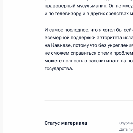
правоверный мусульманин. Он не мусул
Вступительное слово на церемонии
и по телевизору, и в других средствах
государственных наград работника
компании «Монголросцветмет»
И самое последнее, что я хотел бы се
25 августа 2009 года, 15:40
Монголия, Улан
всемерной поддержки авторитета ислам
на Кавказе, потому что без укреплени
не сможем справиться с теми проблем
Пресс-конференция по итогам росс
можете полностью рассчитывать на по
переговоров
государства.
25 августа 2009 года, 12:50
Улан-Батор
Вступительное слово на российско
в расширенном составе
Статус материала
Опублик
25 августа 2009 года, 12:40
Улан-Батор
Дата пу