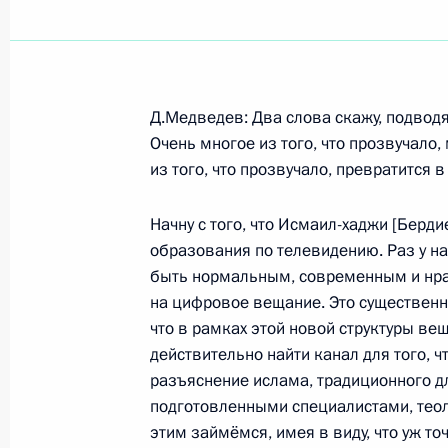
Показа
Д.Медведев: Два слова скажу, подводя
2 сентября 2009 года, среда
Очень многое из того, что прозвучало,
из того, что прозвучало, превратится 
Встреча с главой Республики Ком
2 сентября 2009 года, 15:30
Московская обл
Начну с того, что Исмаил-хаджи [Берд
образования по телевидению. Раз у на
быть нормальным, современным и нрав
на цифровое вещание. Это существен
Встреча с генеральным директоро
что в рамках этой новой структуры ве
Игнатенко
действительно найти канал для того, 
2 сентября 2009 года, 14:15
Московская обл
разъяснение ислама, традиционного 
подготовленными специалистами, теол
этим займёмся, имея в виду, что уж то