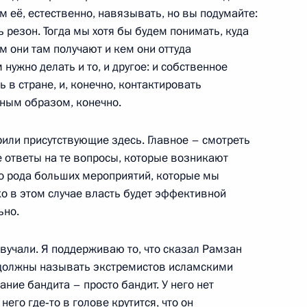
 её, естественно, навязывать, но вы подумайте:
ь резон. Тогда мы хотя бы будем понимать, куда
м они там получают и кем они оттуда
брании, посвящённом 70-
нужно делать и то, и другое: и собственное
1
6м
н-Голе
в стране, и, конечно, контактировать
ным образом, конечно.
рили присутствующие здесь. Главное – смотреть
е ответы на те вопросы, которые возникают
я государственных наград
1
го рода больших мероприятий, которые мы
ам – участникам сражения
о в этом случае власть будет эффективной
ьно.
вучали. Я поддерживаю то, что сказал Рамзан
 должны называть экстремистов исламскими
ие бандита – просто бандит. У него нет
его где‑то в голове крутится, что он