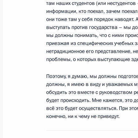
там наших студентов (или нестудентов 
программы «Вести недели» Евгения
информации, кто поехал, зачем поехал.
30 августа 2009 года, 12:00
они тоже там у себя порядок наводят. А
выступать против государства – мы д
мы должны понимать, что с ними происх
28 августа 2009 года, пятница
приезжая из специфических учебных з
нетрадиционное его представление, н
Рабочая встреча с Президентом Че
проблемы, о которых выступающие зде
Рамзаном Кадыровым
Поэтому, я думаю, мы должны подготов
28 августа 2009 года, 16:30
Сочи
должны, я имею в виду и уважаемых м
обсудить это вместе с руководством р
будет происходить. Мне кажется, это 
Рабочая встреча с Президентом И
всё это будет осуществляться. При это
Евкуровым
конечно, ни к чему не приведут.
28 августа 2009 года, 16:00
Сочи