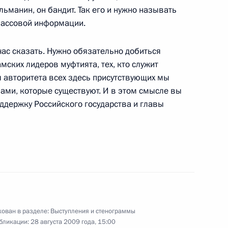
ьманин, он бандит. Так его и нужно называть
 вручения российских
1
 массовой информации.
м российско-монгольской
йчас сказать. Нужно обязательно добиться
-Батор
ских лидеров муфтията, тех, кто служит
я авторитета всех здесь присутствующих мы
ами, которые существуют. И в этом смысле вы
ийско-монгольских
ддержку Российского государства и главы
-монгольских переговорах
ован в разделе:
Выступления и стенограммы
бликации:
28 августа 2009 года, 15:00