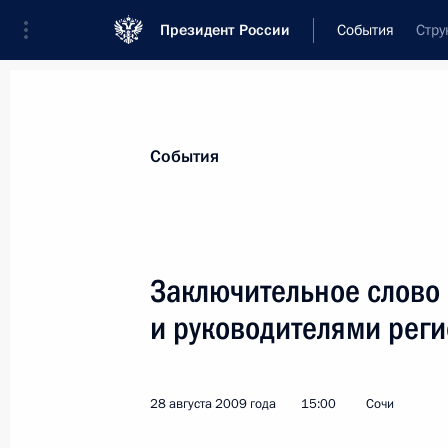
Президент России
События
Стру
Президент
Администрация
Государст
Новости
Стенограммы
Поездки
Те
События
Рубрикация материалов
Все материалы
Заключительное слово 
Послания Федеральному Собранию
и руководителями реги
Заявления по важнейшим вопросам
Совещания, заседания, рабочие встречи
28 августа 2009 года
15:00
Сочи
Речи и обращения