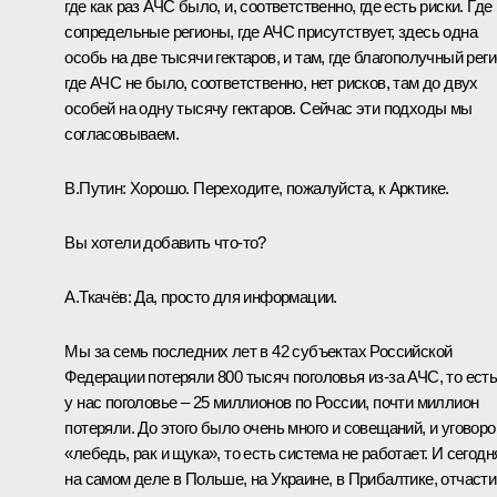
где как раз АЧС было, и, соответственно, где есть риски. Где
сопредельные регионы, где АЧС присутствует, здесь одна
особь на две тысячи гектаров, и там, где благополучный реги
где АЧС не было, соответственно, нет рисков, там до двух
особей на одну тысячу гектаров. Сейчас эти подходы мы
согласовываем.
В.Путин:
Хорошо. Переходите, пожалуйста, к Арктике.
Вы хотели добавить что‑то?
А.Ткачёв
:
Да, просто для информации.
Мы за семь последних лет в 42 субъектах Российской
Федерации потеряли 800 тысяч поголовья из‑за АЧС, то ест
у нас поголовье – 25 миллионов по России, почти миллион
потеряли. До этого было очень много и совещаний, и уговоро
«лебедь, рак и щука», то есть система не работает. И сегодн
на самом деле в Польше, на Украине, в Прибалтике, отчасти