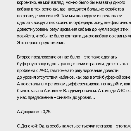
корректно, на мой взгляд, можно было бы назвать) дикого
кабана в тех регионах, где находятся большие хозяйства
по разведению свиней. Там мы планируем и предлагаем
сделать вокруг этих хозяйств буферную зону, где фактическ
довести уровень регулирования кабана до нуля вокруг этих
хозяйств, чтобы не было контакта дикого кабана со свиньям
Это первое предложение.
Второе предложение от нас было – это тоже сделать
буферную зону вдоль границ с теми странами, где есть эта
проблема с АЧС, там тоже это регулирование довести
до уровня отсутствия кабанов, как раз в этой буферной зоне
А по остальным регионам дифференцированно подойти, как
было сказано Аркадием Владимировичем. А там, где АЧС ес
у нас предложение – снизить до уровня…
А.Дворкович:
0,25.
С.Донской:
Одна особь на четыре тысячи гектаров – это там