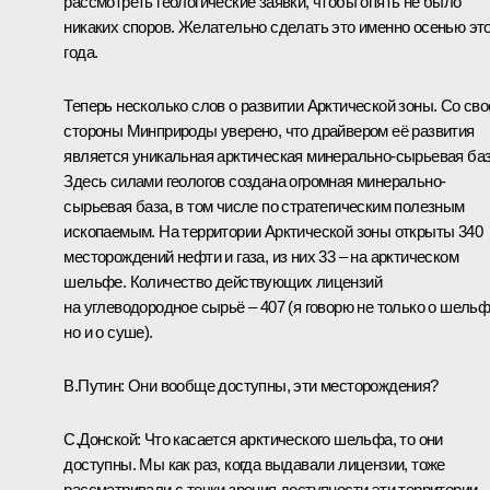
рассмотреть геологические заявки, чтобы опять не было
никаких споров. Желательно сделать это именно осенью это
года.
Теперь несколько слов о развитии Арктической зоны. Со сво
стороны Минприроды уверено, что драйвером её развития
является уникальная арктическая минерально-сырьевая баз
Здесь силами геологов создана огромная минерально-
сырьевая база, в том числе по стратегическим полезным
ископаемым. На территории Арктической зоны открыты 340
месторождений нефти и газа, из них 33 – на арктическом
шельфе. Количество действующих лицензий
на углеводородное сырьё – 407 (я говорю не только о шельф
но и о суше).
В.Путин:
Они вообще доступны, эти месторождения?
С.Донской:
Что касается арктического шельфа, то они
доступны. Мы как раз, когда выдавали лицензии, тоже
рассматривали с точки зрения доступности эти территории.