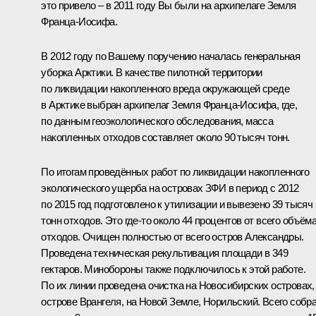
это привело – в 2011 году Вы были на архипелаге Земля
Франца-Иосифа.
В 2012 году по Вашему поручению началась генеральная
уборка Арктики. В качестве пилотной территории
по ликвидации накопленного вреда окружающей среде
в Арктике выбран архипелаг Земля Франца-Иосифа, где,
по данным геоэкологического обследования, масса
накопленных отходов составляет около 90 тысяч тонн.
По итогам проведённых работ по ликвидации накопленного
экологического ущерба на островах ЗФИ в период с 2012
по 2015 год подготовлено к утилизации и вывезено 39 тысяч
тонн отходов. Это где‑то около 44 процентов от всего объём
отходов. Очищен полностью от всего остров Александры.
Проведена техническая рекультивация площади в 349
гектаров. Минобороны также подключилось к этой работе.
По их линии проведена очистка на Новосибирских островах,
острове Врангеля, на Новой Земле, Норильский. Всего собр