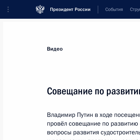
Президент России
События
Стру
Видеозаписи
Фотографии
Аудиозапи
Все материалы
Выступления
Совещан
Видео
Показа
Совещание по развити
Неформальная встреча
Владимир Путин в ходе посещен
лидеров стран БРИКС
провёл совещание по развитию 
вопросы развития судостроител