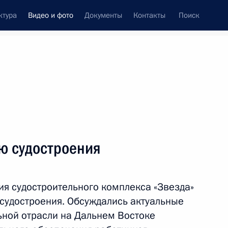
ктура
Видео и фото
Документы
Контакты
Поиск
си
ия, встречи
Встречи со СМИ
сентябрь, 2016
ть следующие материалы
ю судостроения
Заявления для прессы
ия судостроительного комплекса «Звезда»
по завершении переговоров
судостроения. Обсуждались актуальные
президентов России и Республики
ьной отрасли на Дальнем Востоке
Корея