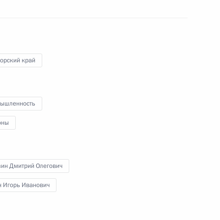
объектов первой пусковой очереди
судостроительного комплекса
«Звезда»
1 сентября 2016 года
Видео, 4 мин.
орский край
ышленность
оны
зин Дмитрий Олегович
н Игорь Иванович