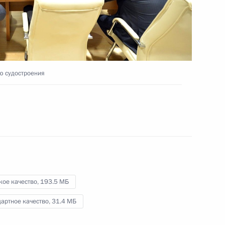
Дальневосточного
федерального округа
2 сентября 2016 года
Видео, 3 мин.
ю судостроения
кое качество,
193.5 МБ
артное качество,
31.4 МБ
Выступление на презентации