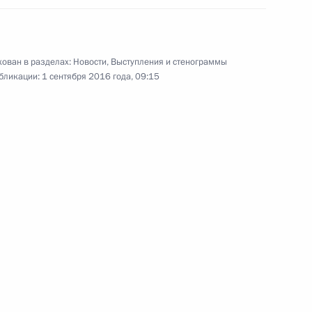
Выступление на встрече
с воспитанниками филиала
го
Нахимовского военно-морского
училища во Владивостоке
ован в разделах:
Новости
,
Выступления и стенограммы
бликации:
1 сентября 2016 года, 09:15
31 августа 2016 года
Видео, 3 мин.