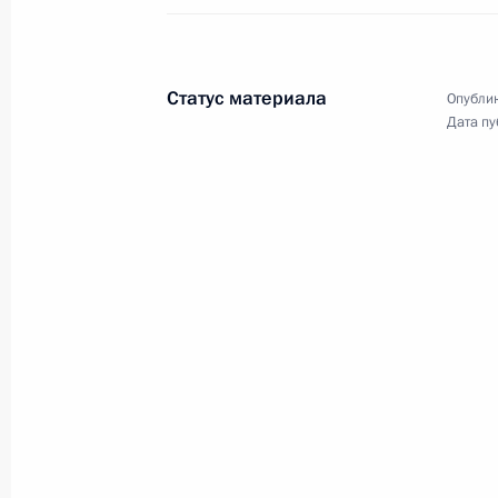
Встреча
с рабочими судостроительно
комплекса «Звезда»
Статус материала
Опублик
Дата пу
1 сентября 2016 года
Видео, 2 мин.