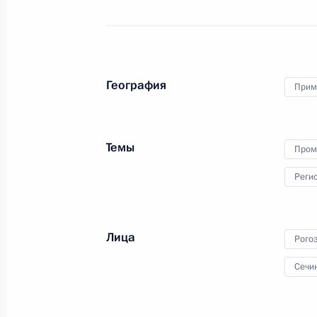
судостроения
1 сентября 2016 года
Видео, 3 мин.
География
Прим
Темы
Пром
Реги
Лица
Рого
Сечи