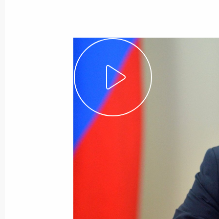
Показа
Саммит «Группы двадцати»
4 сентября 2016 года, 12:30
Ханчжоу
Встреча с Премьер-министром Вел
4 сентября 2016 года, 09:30
Ханчжоу
Встреча с Председателем КНР Си 
4 сентября 2016 года, 08:10
Ханчжоу