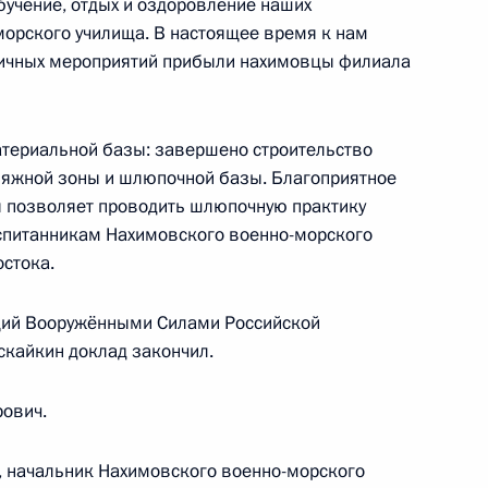
бучение, отдых и оздоровление наших
сетил гимназию
орского училища. В настоящее время к нам
9
гичных мероприятий прибыли нахимовцы филиала
териальной базы: завершено строительство
пляжной зоны и шлюпочной базы. Благоприятное
я позволяет проводить шлюпочную практику
оспитанникам Нахимовского военно-морского
Приморского края Владимиром
1
стока.
ий Вооружёнными Силами Российской
скайкин доклад закончил.
ович.
ми Нахимовского военно-
11м
рге и филиала в Севастополе
, начальник Нахимовского военно-морского