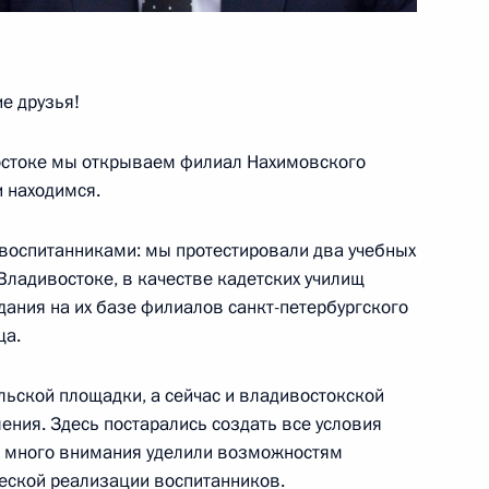
ран БРИКС
3
8м
е друзья!
востоке мы открываем филиал Нахимовского
и находимся.
д воспитанниками: мы протестировали два учебных
джепом Тайипом Эрдоганом
4
 Владивостоке, в качестве кадетских училищ
дания на их базе филиалов санкт-петербургского
ща.
льской площадки, а сейчас и владивостокской
ии переговоров президентов
7
13м
ения. Здесь постарались создать все условия
ы, много внимания уделили возможностям
еской реализации воспитанников.