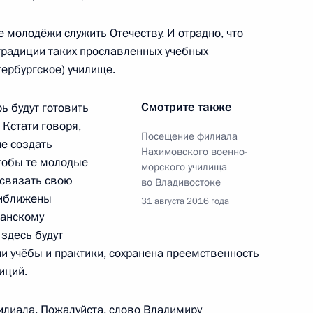
 молодёжи служить Отечеству. И отрадно, что
 Корея Пак Кын Хе
традиции таких прославленных учебных
11
ербургское) училище.
Смотрите также
ь будут готовить
 Кстати говоря,
Посещение филиала
17
20м
ие создать
Нахимовского военно-
чтобы те молодые
морского училища
 связать свою
во Владивостоке
риближены
31 августа 2016 года
еанскому
ума
14
3м
 здесь будут
и учёбы и практики, сохранена преемственность
иций.
илиала. Пожалуйста, слово Владимиру