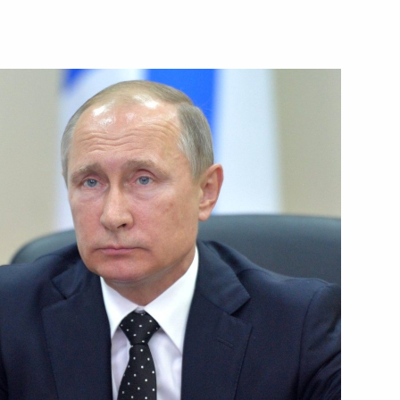
ть следующие материалы
4
икобритании Терезой Мэй
3
Цзиньпином
4