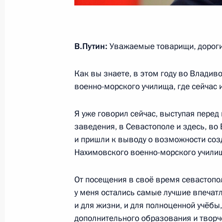
Неформальная встреча лидеров ст
В.Путин:
Уважаемые товарищи, дороги
4 сентября 2016 года, 06:30
Ханчжоу
Как вы знаете, в этом году во Влади
военно-морского училища, где сейчас 
3 сентября 2016 года, суббота
Я уже говорил сейчас, выступая пере
Встреча с Президентом Турции Ре
заведения, в Севастополе и здесь, во
3 сентября 2016 года, 18:35
Ханчжоу
и пришли к выводу о возможности соз
Нахимовского военно-морского учили
От посещения в своё время севастопо
Заявления для прессы по завершен
у меня остались самые лучшие впечатл
России и Республики Корея
и для жизни, и для полноценной учёб
3 сентября 2016 года, 11:50
остров Русский
дополнительного образования и творч