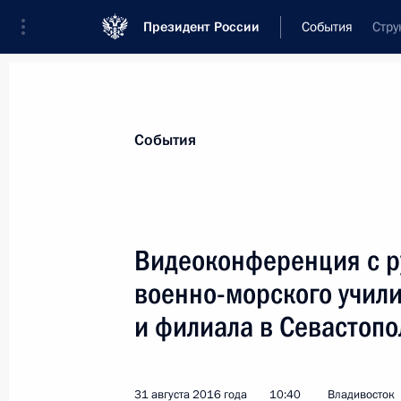
Президент России
События
Стру
Президент
Администрация
Государст
Новости
Стенограммы
Поездки
Те
События
Рубрикация материалов
Все материалы
Видеоконференция с р
Послания Федеральному Собранию
военно-морского учили
Заявления по важнейшим вопросам
и филиала в Севастопо
Совещания, заседания, рабочие встречи
Речи и обращения
31 августа 2016 года
10:40
Владивосток