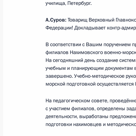
училища, Петербург.
А.Суров:
Товарищ Верховный Главнок
Выступление на встрече с воспита
Федерации! Докладывает контр-адмир
Нахимовского военно-морского уч
В соответствии с Вашим поручением 
31 августа 2016 года, 10:30
Владивосток
филиалов Нахимовского военно-морско
На сегодняшний день создание систем
учебным и планирующим документам в
Встреча с председателем Федерац
завершено. Учебно-методическое руко
России Михаилом Шмаковым
морской подготовкой осуществляется
31 августа 2016 года, 08:10
Москва, Кремль
На педагогическом совете, проведён
с участием филиалов, определены зад
деятельности, выработаны предложени
30 августа 2016 года, вторник
подготовки нахимовцев и методическо
Рабочая встреча с врио губернато