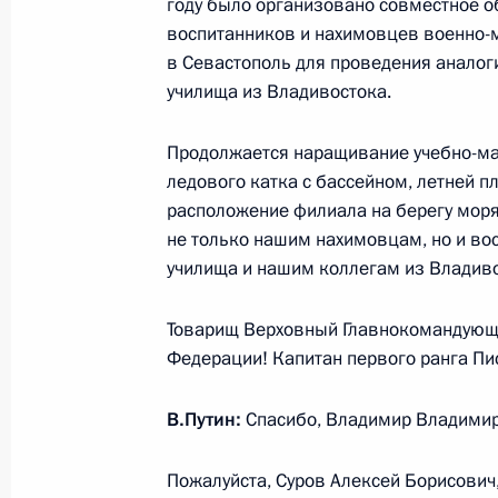
году было организовано совместное о
В День знаний Владимир Путин по
воспитанников и нахимовцев военно-м
во Владивостоке
в Севастополь для проведения анало
училища из Владивостока.
1 сентября 2016 года, 07:00
Владивосток
Продолжается наращивание учебно-ма
ледового катка с бассейном, летней 
31 августа 2016 года, среда
расположение филиала на берегу мор
не только нашим нахимовцам, но и в
Рабочая встреча с губернатором 
училища и нашим коллегам из Владиво
Миклушевским
31 августа 2016 года, 12:00
Владивосток
Товарищ Верховный Главнокомандующ
Федерации! Капитан первого ранга Пи
В.Путин:
Спасибо, Владимир Владимир
Видеоконференция с руководителя
морского училища в Санкт-Петербу
Пожалуйста, Суров Алексей Борисович
31 августа 2016 года, 10:40
Владивосток