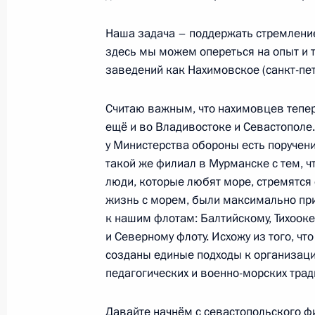
Наша задача – поддержать стремление
Встреча с Президентом Республики
здесь мы можем опереться на опыт и 
заведений как Нахимовское (санкт-пет
3 сентября 2016 года, 11:20
остров Русский
Считаю важным, что нахимовцев тепер
ещё и во Владивостоке и Севастополе.
Восточный экономический форум
у Министерства обороны есть поручен
такой же филиал в Мурманске с тем, 
3 сентября 2016 года, 08:20
остров Русский
люди, которые любят море, стремятся
жизнь с морем, были максимально п
к нашим флотам: Балтийскому, Тихоок
Посещение Приморского океанари
и Северному флоту. Исхожу из того, что
3 сентября 2016 года, 06:10
остров Русский
созданы единые подходы к организаци
педагогических и военно-морских трад
Давайте начнём с севастопольского ф