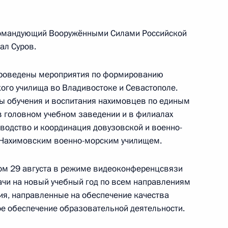
омандующий Вооружёнными Силами Российской
нниками филиала
3м
ал Суров.
илища во Владивостоке
проведены мероприятия по формированию
го училища во Владивостоке и Севастополе.
ы обучения и воспитания нахимовцев по единым
 головном учебном заведении и в филиалах
ии независимых профсоюзов
1
водство и координация довузовской и военно-
 Нахимовским военно-морским училищем.
ном 29 августа в режиме видеоконференцсвязи
ачи на новый учебный год по всем направлениям
я, направленные на обеспечение качества
е обеспечение образовательной деятельности.
ра Забайкальского края
1