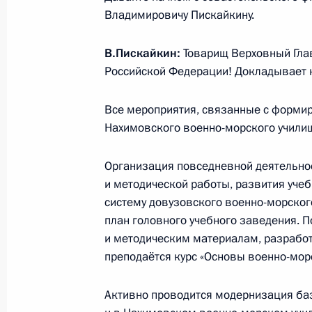
2 сентября 2016 года, пятница
Владимировичу Пискайкину.
Совещание по вопросу о паводково
Востоке
В.Пискайкин:
Товарищ Верховный Гл
Российской Федерации! Докладывает к
2 сентября 2016 года, 15:30
Владивосток
Все мероприятия, связанные с форми
Нахимовского военно-морского учили
Встреча с Премьер-министром Япо
2 сентября 2016 года, 11:40
Владивосток
Организация повседневной деятельнос
и методической работы, развития уче
систему довузовского военно-морског
план головного учебного заведения. 
Встреча с перспективными инвест
и методическим материалам, разрабо
федерального округа
преподаётся курс «Основы военно-морс
2 сентября 2016 года, 10:30
Владивосток
Активно проводится модернизация баз