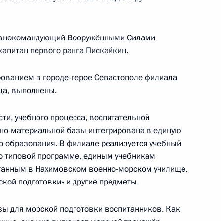
й ситуации на Дальнем
3
авнокомандующий Вооружёнными Силами
апитан первого ранга Пискайкин.
рованием в городе-герое Севастополе филиала
ща, выполнены.
нии Синдзо Абэ
5
ти, учебного процесса, воспитательной
бно-материальной базы интегрирована в единую
о образования. В филиале реализуется учебный
По типовой программе, единым учебникам
орами Дальневосточного
4
3м
танным в Нахимовском военно-морском училище,
кой подготовки» и другие предметы.
ы для морской подготовки воспитанников. Как