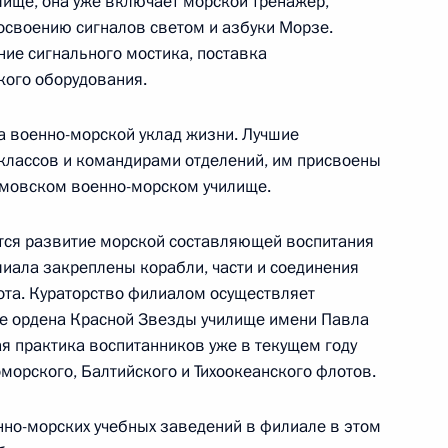
ище, она уже включает морской тренажёр,
освоению сигналов светом и азбуки Морзе.
ие сигнального мостика, поставка
ния
4
3м
кого оборудования.
ь
а военно-морской уклад жизни. Лучшие
классов и командирами отделений, им присвоены
имовском военно-морском училище.
тов первой пусковой очереди
4м
зда»
тся развитие морской составляющей воспитания
ь
лиала закреплены корабли, части и соединения
та. Кураторство филиалом осуществляет
е ордена Красной Звезды училище имени Павла
я практика воспитанников уже в текущем году
ного комплекса «Звезда»
2м
морского, Балтийского и Тихоокеанского флотов.
ь
нно-морских учебных заведений в филиале в этом