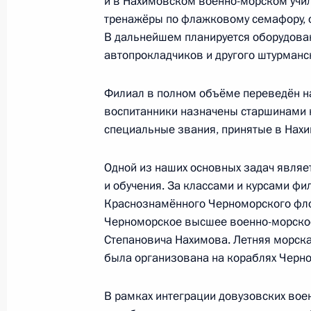
и в Нахимовском военно-морском учил
тренажёры по флажковому семафору, 
1 сентября 2016 года, четверг
В дальнейшем планируется оборудован
Совещание по развитию судострое
автопрокладчиков и другого штурманс
1 сентября 2016 года, 09:15
Большой Камен
Филиал в полном объёме переведён н
воспитанники назначены старшинами 
специальные звания, принятые в Нах
Выступление на презентации объек
судостроительного комплекса «Зве
Одной из наших основных задач являе
1 сентября 2016 года, 09:00
Большой Камен
и обучения. За классами и курсами фи
Краснознамённого Черноморского фло
Черноморское высшее военно-морско
Степановича Нахимова. Летняя морска
Встреча с рабочими судостроитель
была организована на кораблях Черно
1 сентября 2016 года, 08:50
Большой Камен
В рамках интеграции довузовских вое